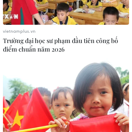
vietnamplus.vn
Trường đại học sư phạm đầu tiên công bố
điểm chuẩn năm 2026
#Đội tuyển Việt Nam
#Tuyển UAE
#Bert van Marwijk
#Vòng loại World Cup 2022
UAE
Theo dõi VietnamPlus