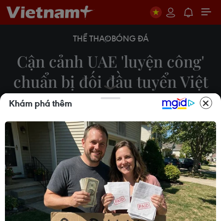
THỂ THAO
BÓNG ĐÁ
Cận cảnh UAE 'luyện công'
chuẩn bị đối đầu tuyển Việt
Nam
Khám phá thêm
Phương Trang
12/11/2019 09:11
Đội tuyển UAE tích cực tập luyện tại Bangkok (Thái
Lan) để chuẩn bị cho trận đấu với Việt Nam trên
sân Mỹ Đình vào ngày 14/11 tại bảng G vòng loại
World Cup 2022.