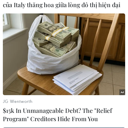
của Italy thăng hoa giữa lòng đô thị hiện đại
Với việc chọn Thái Lan để tập luyện, thầy trò huấn luyện viên
Bert van Marwijk sẽ chỉ có duy nhất 1 buổi tập làm quen sân Mỹ
Đình. (Nguồn: Siamsports)
JG Wentworth
$15k In Unmanageable Debt? The "Relief
Program" Creditors Hide From You