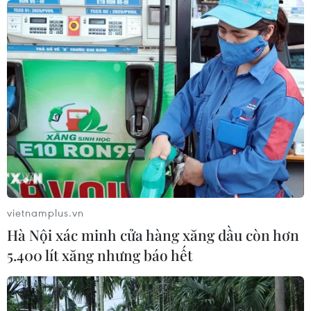
TIN CÙNG CHUYÊN MỤC
Truyền thông Hàn Quốc đánh giá
vietnamplus.vn
cao đội tuyển Việt Nam với chuỗi 22
Hà Nội xác minh cửa hàng xăng dầu còn hơn
trận bất bại
5.400 lít xăng nhưng báo hết
09/08/2026 04:22
Đội tuyển Việt Nam đối đầu Malaysia