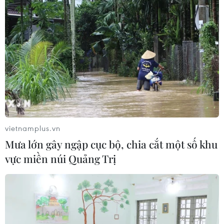
tại bán kết ASEAN Cup 2026
08/08/2026 15:53
Chủ sân Azteca lỗ hơn 47 triệu USD vì
World Cup 2026
08/08/2026 06:43
vietnamplus.vn
ASEAN Cup 2026 ngày 8/8: Xác định
Mưa lớn gây ngập cục bộ, chia cắt một số khu
đối thủ của đội tuyển Việt Nam ở bán
vực miền núi Quảng Trị
kết
08/08/2026 03:50
Tuyển Việt Nam giành vé vào