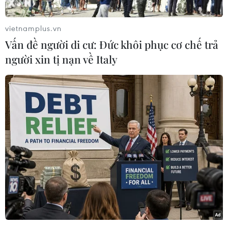
vietnamplus.vn
Vấn đề người di cư: Đức khôi phục cơ chế trả
người xin tị nạn về Italy
UAE quyết định luyện tập ở Thái Lan để thích nghi dần với khí
hậu và múi giờ ở Đông Nam Á, cũng như giấu bài. (Nguồn:
Siamsports)