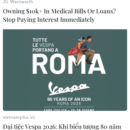
JG Wentworth
Owning $10k+ In Medical Bills Or Loans?
Stop Paying Interest Immediately
Các cầu thủ UAE dành nhiều thời gian rèn thể lực. (Nguồn:
Siamsports)
vietnamplus.vn
Đại tiệc Vespa 2026: Khi biểu tượng 80 năm