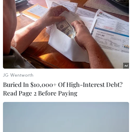
JG Wentworth
Buried In $10,000+ Of High-Interest Debt?
Read Page 2 Before Paying
Trận đấu giữa Việt Nam và UAE sẽ diễn ra vào lúc 20 giờ tối
14/11. (Nguồn: Siamsports)