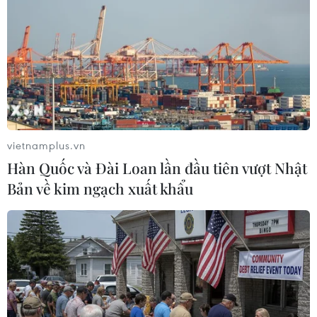
vietnamplus.vn
Hàn Quốc và Đài Loan lần đầu tiên vượt Nhật
Đây cũng là lượt trận cuối cùng của lượt đi vòng bảng vòng loại
Bản về kim ngạch xuất khẩu
World Cup 2022 khu vực châu Á. (Nguồn: Siamsports)