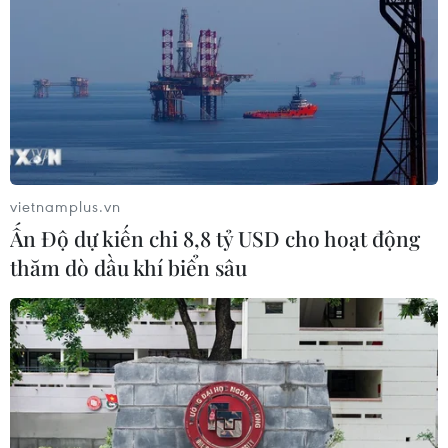
vietnamplus.vn
Ấn Độ dự kiến chi 8,8 tỷ USD cho hoạt động
Xem trận Việt Nam-UAE qua 5 màn hình
thăm dò dầu khí biển sâu
lớn trên phố đi bộ Nguyễn Huệ
12/11/2019 07:37
Tổng cộng 5 màn hình LED sẽ được lắp đặt trên phố đi
bộ Nguyễn Huệ để phục vụ khán giả theo dõi trực tiếp
trận đấu giữa Việt Nam và UAE thuộc khuôn khổ vòng
loại World Cup 2022 vào ngày 14/11.