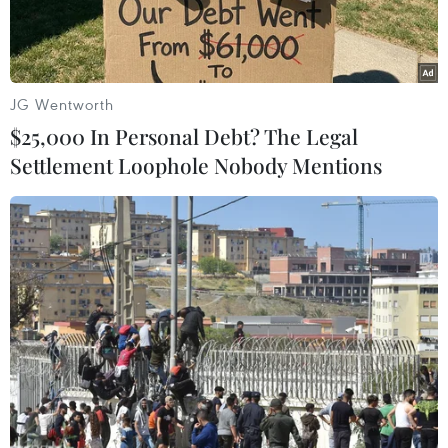
JG Wentworth
$25,000 In Personal Debt? The Legal
Settlement Loophole Nobody Mentions
UAE đã chọn Thái Lan là nơi để họ tập luyện chuẩn bị cho trận
gặp Việt Nam, thay vì sớm tới Mỹ Đình. (Nguồn: Siamsports)