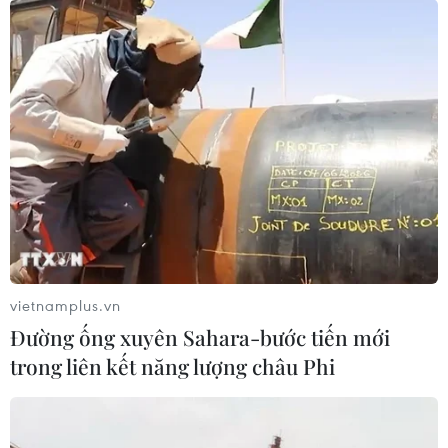
Công bố trọng tài bắt chính 2 trận Việt
Nam-UAE, Việt Nam-Thái Lan
12/11/2019 04:16
AFC đã chỉ định trọng tài Jumpei Iida bắt chính trận Việt
Nam-UAE, trong khi ông Ahmed Al-Kaf điều khiển trận
Việt Nam-Thái Lan tại vòng loại World Cup 2022.
vietnamplus.vn
Đường ống xuyên Sahara-bước tiến mới
trong liên kết năng lượng châu Phi