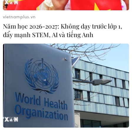
TIN LIÊN QUAN
vietnamplus.vn
Năm học 2026-2027: Không dạy trước lớp 1,
đẩy mạnh STEM, AI và tiếng Anh
Thủ môn Thái Lan không ngại đá tại Mỹ
Đình, tự tin đánh bại Việt Nam
11/11/2019 07:04