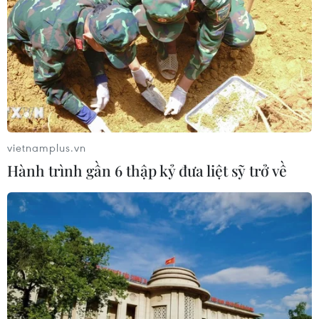
Xem trực tiếp Indonesia-Việt Nam tại
ASEAN Cup 2026 trên kênh nào?
03/08/2026 09:21
Xem thêm
vietnamplus.vn
Hành trình gần 6 thập kỷ đưa liệt sỹ trở về
CƠ QUAN CHỦ QUẢN: THÔNG TẤN XÃ VIỆT NAM
Tổng Biên tập: TRẦN TIẾN DUẨN
Phó Tổng Biên tập: NGUYỄN THỊ TÁM, KHÚC THANH
THỦY