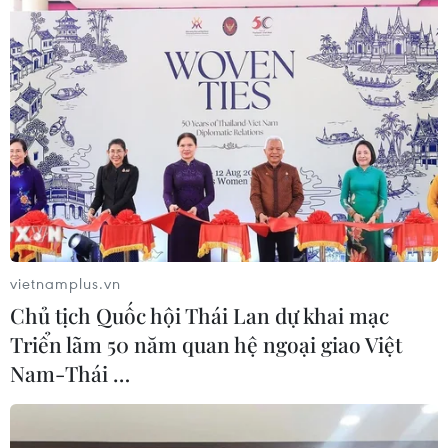
#Park Hang-seo
#Tài trợ
TP. Hà Nội
Theo dõi VietnamPlus
TIN LIÊN QUAN
vietnamplus.vn
Chủ tịch Quốc hội Thái Lan dự khai mạc
Triển lãm 50 năm quan hệ ngoại giao Việt
Nam-Thái …