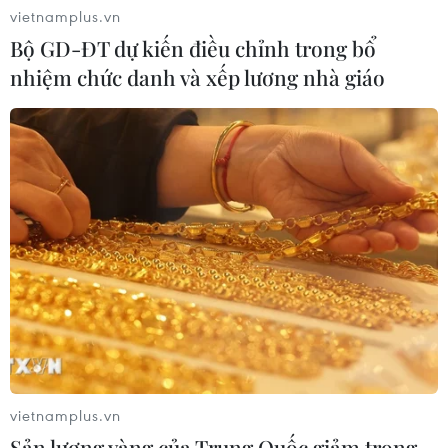
vietnamplus.vn
Bộ GD-ĐT dự kiến điều chỉnh trong bổ
nhiệm chức danh và xếp lương nhà giáo
CƠ QUAN CHỦ QUẢN: THÔNG TẤN XÃ VIỆT NAM
Tổng Biên tập: TRẦN TIẾN DUẨN
Phó Tổng Biên tập: NGUYỄN THỊ TÁM, KHÚC THANH
THỦY
Sở hữu trí tuệ
Quy định sử dụng
RSS
Hỗ trợ
Ngôn ngữ
TTXVN
Dịch vụ tin
Quảng cáo
vietnamplus.vn
Liên hệ
Sản lượng vàng của Trung Quốc giảm trong