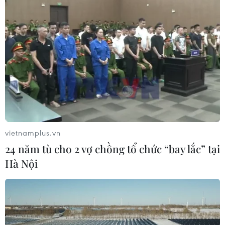
vietnamplus.vn
24 năm tù cho 2 vợ chồng tổ chức “bay lắc” tại
Hà Nội