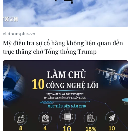
đánh bại Việt Nam ở trận đấu tại bảng G vòng loại hai
World Cup 2022 - khu vực châu Á vào ngày 19/11 tới.
vietnamplus.vn
Mỹ điều tra sự cố hàng không liên quan đến
trực thăng chở Tổng thống Trump
Tuyển Việt Nam giữ kín chiến thuật,
nghiên cứu kỹ UAE qua băng hình