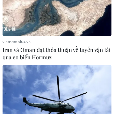
vietnamplus.vn
Iran và Oman đạt thỏa thuận về tuyến vận tải
qua eo biển Hormuz
Thủ môn Thái Lan không ngại đá tại Mỹ
Đình, tự tin đánh bại Việt Nam
11/11/2019 07:04
Thủ thành Thamsatchanan Kwin tự tin tuyển Thái Lan sẽ