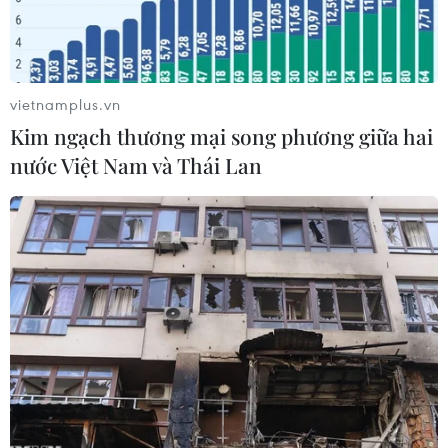
2023)...
vietnamplus.vn
Kim ngạch thương mại song phương giữa hai
nước Việt Nam và Thái Lan
Các đại biểu chụp ảnh lưu niệm tại buổi ký kết. (Ảnh: Trọng
Đạt/TTXVN)
Sáng 12/11, tại Hà Nội đã diễn ra lễ ký kết hợp
tác giữa Liên đoàn bóng đá Việt Nam (VFF) và
Tập đoàn Hưng Thịnh với sự tham dự của đại