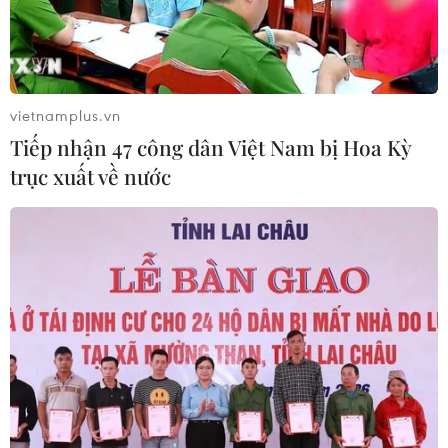
TIN CÙNG CHUYÊN MỤC
Chủ tịch Liên đoàn Bóng đá thế giới
chịu sức ép chưa từng có
vietnamplus.vn
06/08/2026 04:12
Tiếp nhận 47 công dân Việt Nam bị Hoa Kỳ
trục xuất về nước
Futsal Việt Nam bất bại sau trận hòa
khó tin trước chủ nhà Thái Lan
06/08/2026 02:38
Toàn cảnh ASEAN Cup: Thái
Lan "thắng như chẻ tre", thách thức
tuyển Việt Nam
05/08/2026 07:15