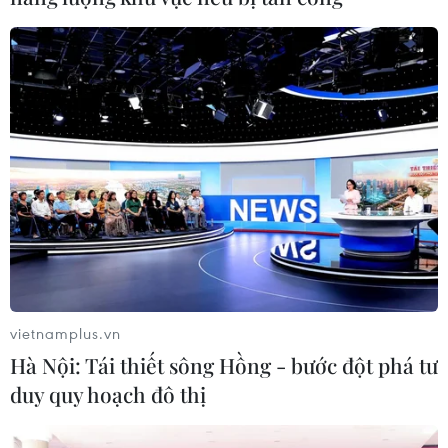
triệu đồng./.
(TTXVN/Vietnam+)
vietnamplus.vn
Hà Nội: Tái thiết sông Hồng - bước đột phá tư
duy quy hoạch đô thị
#Đội tuyển Việt Nam
#World Cup 2022