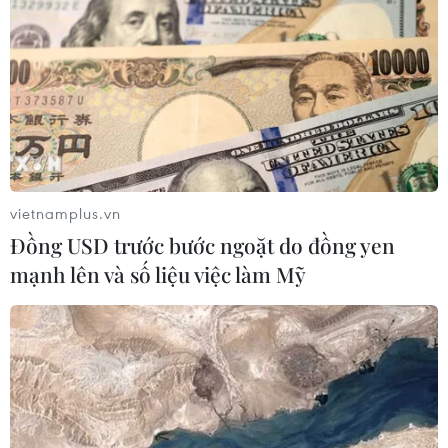
vietnamplus.vn
Đồng USD trước bước ngoặt do đồng yen
Chốt danh sách đội tuyển
mạnh lên và số liệu việc làm Mỹ
Việt Nam đối đầu UAE, Thái Lan
11/11/2019 01:08
Huấn luyện viên Park Hang Seo loại 5 cầu thủ, còn 25
người, trước trận đấu UAE và Thái Lan ở vòng loại
World Cup 2022 khu vực châu Á.