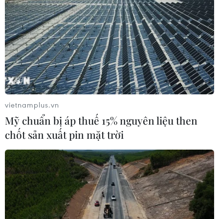
vietnamplus.vn
Mỹ chuẩn bị áp thuế 15% nguyên liệu then
chốt sản xuất pin mặt trời