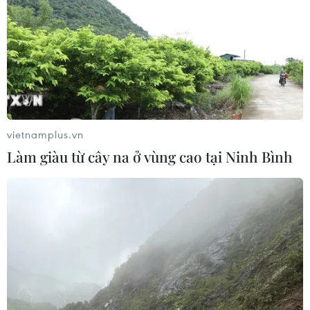
HLV Kim Sang Sik: 'Tuyển Việt Nam
đặt mục tiêu giành 3 điểm ngay trên
sân Indonesia'
02/08/2026 13:04
Cục diện ASEAN Cup 2026: Kịch bản
đưa đội tuyển Việt Nam vào bán kết
vietnamplus.vn
02/08/2026 02:56
Làm giàu từ cây na ở vùng cao tại Ninh Bình
Đội tuyển Futsal Việt Nam gây bất
ngờ trước đội xếp hạng 7 thế giới
01/08/2026 14:55
Xem trực tiếp trận Thái Lan-