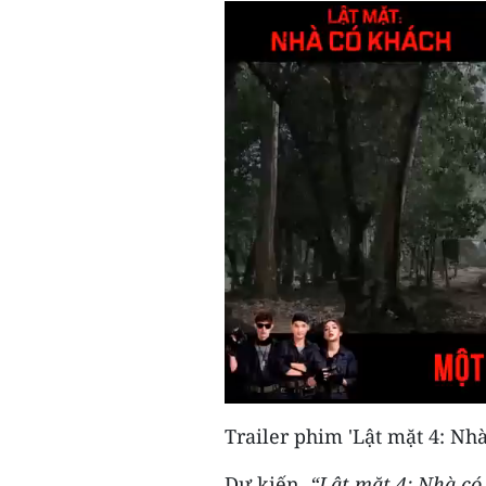
Trailer phim 'Lật mặt 4: Nhà
Dự kiến,
“Lật mặt 4: Nhà có