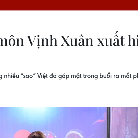
ôn Vịnh Xuân xuất h
nhiều “sao” Việt đã góp mặt trong buổi ra mắt p