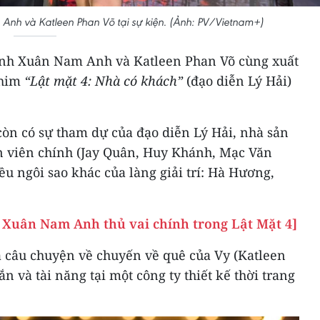
nh và Katleen Phan Võ tại sự kiện. (Ảnh: PV/Vietnam+)
nh Xuân Nam Anh và Katleen Phan Võ cùng xuất
phim
“Lật mặt 4: Nhà có khách”
(đạo diễn Lý Hải)
.
còn có sự tham dự của đạo diễn Lý Hải, nhà sản
n viên chính (Jay Quân, Huy Khánh, Mạc Văn
u ngôi sao khác của làng giải trí: Hà Hương,
 Xuân Nam Anh thủ vai chính trong Lật Mặt 4]
 câu chuyện về chuyến về quê của Vy (Katleen
ắn và tài năng tại một công ty thiết kế thời trang