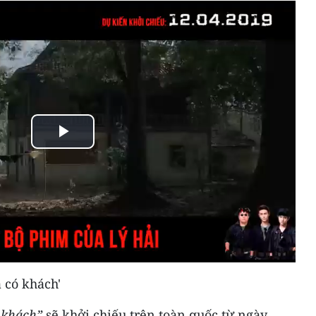
Play
Video
 có khách'
 khách”
sẽ khởi chiếu trên toàn quốc từ ngày