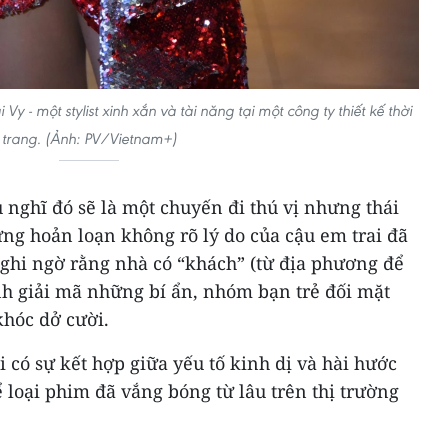
y - một stylist xinh xắn và tài năng tại một công ty thiết kế thời
trang. (Ảnh: PV/Vietnam+)
 nghĩ đó sẽ là một chuyến đi thú vị nhưng thái
ng hoản loạn không rõ lý do của cậu em trai đã
ghi ngờ rằng nhà có “khách” (từ địa phương để
nh giải mã những bí ẩn, nhóm bạn trẻ đối mặt
khóc dở cười.
 có sự kết hợp giữa yếu tố kinh dị và hài hước
ể loại phim đã vắng bóng từ lâu trên thị trường