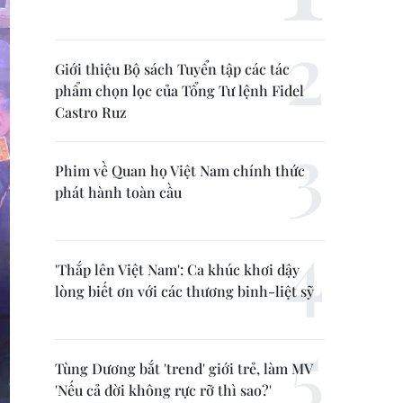
Giới thiệu Bộ sách Tuyển tập các tác
phẩm chọn lọc của Tổng Tư lệnh Fidel
Castro Ruz
Phim về Quan họ Việt Nam chính thức
phát hành toàn cầu
'Thắp lên Việt Nam': Ca khúc khơi dậy
lòng biết ơn với các thương binh-liệt sỹ
Tùng Dương bắt 'trend' giới trẻ, làm MV
'Nếu cả đời không rực rỡ thì sao?'