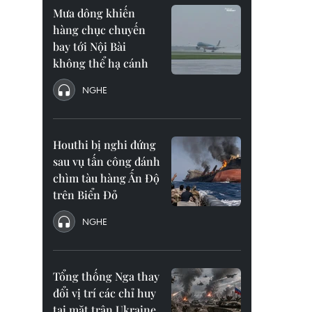
Mưa dông khiến
hàng chục chuyến
bay tới Nội Bài
không thể hạ cánh
NGHE
Houthi bị nghi đứng
sau vụ tấn công đánh
chìm tàu hàng Ấn Độ
trên Biển Đỏ
NGHE
Tổng thống Nga thay
đổi vị trí các chỉ huy
tại mặt trận Ukraine