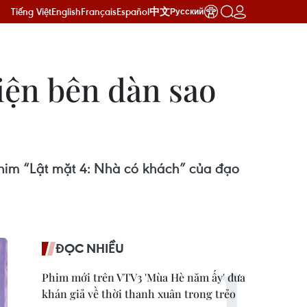
Tiếng Việt
English
Français
Español
中文
Русский
iện bên dàn sao
him “Lật mặt 4: Nhà có khách” của đạo
ĐỌC NHIỀU
Phim mới trên VTV3 'Mùa Hè năm ấy' đưa
khán giả về thời thanh xuân trong trẻo