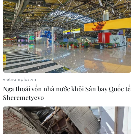
vietnamplus.vn
Nga thoái vốn nhà nước khỏi Sân bay Quốc tế
Sheremetyevo