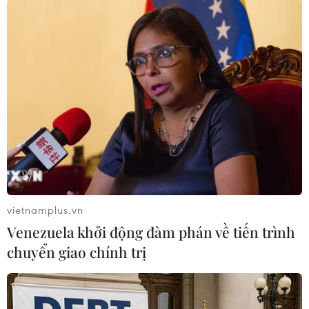
#Tử vong
#Chủng virus Ebola
CHDC Congo
Theo dõi VietnamPlus
TIN LIÊN QUAN
vietnamplus.vn
Venezuela khởi động đàm phán về tiến trình
chuyển giao chính trị