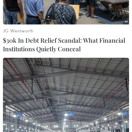
JG Wentworth
$30k In Debt Relief Scandal: What Financial
Institutions Quietly Conceal
Ca nhiễm Ebola mới phát hiện tại tỉnh Bắc Kivu. (Nguồn: who)
CHDC Congo thông báo phát hiện 1 ca nhiễm
Ebola mới tại miền Đông, chưa đầy 6 tuần sau
khi miền Tây Bắc nước này tuyên bố chấm dứt
đợt bùng phát dịch bệnh Ebola.