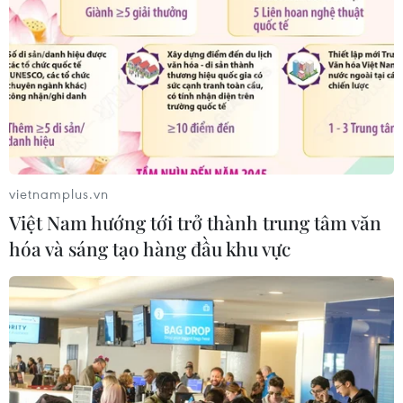
Thành phố Hồ Chí Minh: 5 người tử
vong vì bệnh dại trong 6 tháng đầu
năm
20/07/2026 05:41
Vụ ngạt khí tại trang trại heo
ở Thanh Hóa: 5 người tử vong, nhiều
nạn nhân cấp cứu
vietnamplus.vn
20/07/2026 04:17
Việt Nam hướng tới trở thành trung tâm văn
hóa và sáng tạo hàng đầu khu vực
Israel mở rộng vai trò "bác sỹ hề" sau
xung đột, hỗ trợ phục hồi tâm lý
19/07/2026 07:17
Phía Nam châu Phi tăng cường phối