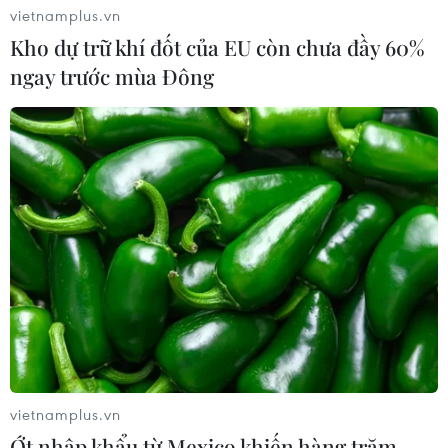
02/08/2026 09:43
vietnamplus.vn
Kho dự trữ khí đốt của EU còn chưa đầy 60%
ngay trước mùa Đông
Phương pháp mới giúp phát hiện
sớm bệnh Alzheimer
30/07/2026 14:27
Virus H5N1 lây lan trong quần thể
chim bản địa tại Australia
29/07/2026 11:42
UNAIDS cảnh báo nguy cơ đại dịch
HIV/AIDS bùng phát trở lại
vietnamplus.vn
29/07/2026 05:17
Ớt nhập khẩu từ Mexico khiến hàng trăm