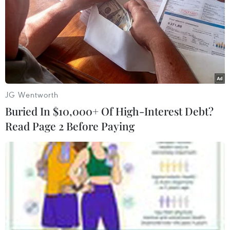
JG Wentworth
Buried In $10,000+ Of High-Interest Debt?
Read Page 2 Before Paying
WHO xác nhận 3 ca nhiễm Ebola mới tại
miền Đông CHDC Congo
18/10/2021 09:44
Là một trong những quốc gia nghèo nhất thế giới,