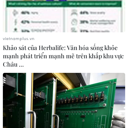
CHDC Congo phải gánh chịu những hậu quả nặng nề
từ các dịch bệnh nguy hiểm. Ngoài Ebola, dịch bệnh
COVID-19, bệnh sởi, tả cũng hoành hành tại nước này.
vietnamplus.vn
Khảo sát của Herbalife: Văn hóa sống khỏe
mạnh phát triển mạnh mẽ trên khắp khu vực
Châu …
CHDC Congo triển khai tiêm vaccine