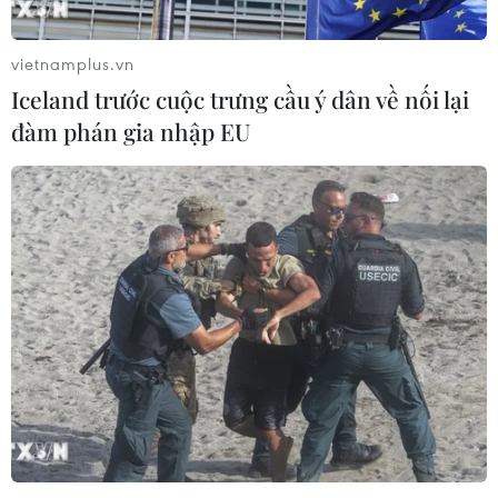
vietnamplus.vn
Iceland trước cuộc trưng cầu ý dân về nối lại
TIN CÙNG CHUYÊN MỤC
đàm phán gia nhập EU
Thị trường chứng khoán: Sức ép từ
"vùng trũng" thông tin sau một nhịp
phục hồi
08/08/2026 08:04
VN-Index tăng hơn 3 điểm nhờ sức
bật nhóm dầu khí
07/08/2026 09:36
Chứng khoán Mỹ rời đỉnh khi giá