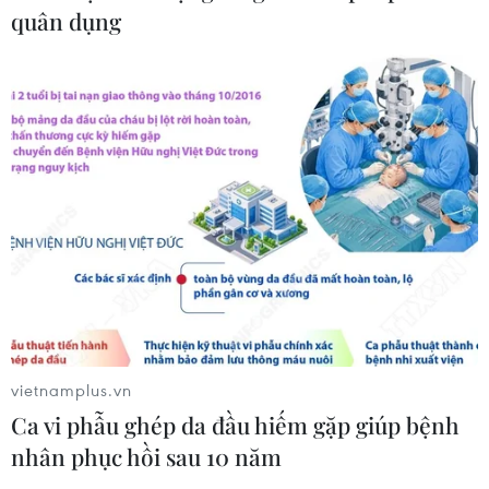
quân dụng
CƠ QUAN CHỦ QUẢN: THÔNG TẤN XÃ VIỆT NAM
Tổng Biên tập: TRẦN TIẾN DUẨN
Phó Tổng Biên tập: NGUYỄN THỊ TÁM, KHÚC THANH
THỦY
Sở hữu trí tuệ
Quy định sử dụng
RSS
Hỗ trợ
Ngôn ngữ
TTXVN
vietnamplus.vn
Dịch vụ tin
Quảng cáo
Ca vi phẫu ghép da đầu hiếm gặp giúp bệnh
nhân phục hồi sau 10 năm
Liên hệ