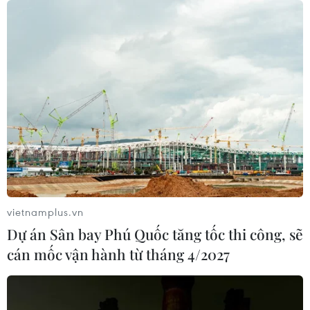
05/08/2026 00:37
Tỷ phú Jeff Bezos bán 15 triệu cổ
phiếu Amazon trị giá hơn 4 tỷ USD
04/08/2026 23:29
Phố Wall lập đỉnh lịch sử khi giá dầu
lao dốc mạnh
04/08/2026 00:59
vietnamplus.vn
Dự án Sân bay Phú Quốc tăng tốc thi công, sẽ
cán mốc vận hành từ tháng 4/2027
Thị trường chứng khoán thế giới:
Nhà đầu tư chấp chới
03/08/2026 14:35