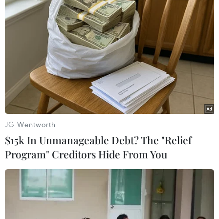
#Truy nã
#Tội phạm hình sự
#Hình sự
#Công an
#Vụ án
#Phạm pháp
#Pháp luật
#Pháp đình
#Xã hội
#An ninh xã hội
#Chính trị
#VietnamPlus
#Vietnam
#Plus
TP. Hà Nội
Tp. Hồ Chí Minh
Theo dõi VietnamPlus
JG Wentworth
$15k In Unmanageable Debt? The "Relief
Program" Creditors Hide From You
TIN LIÊN QUAN