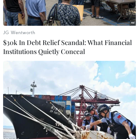
JG Wentworth
$30k In Debt Relief Scandal: What Financial
Institutions Quietly Conceal
Ảnh minh họa. (Nguồn: Vietnam+)
Sau phiên giao dịch mất tới hơn 31 điểm hôm
qua (11/4), chỉ số VN-Index ngày 12/4 đã tìm lại
sắc xanh và hồi phục về mốc 1.170 điểm.
Trên sàn HoSE đầu giờ sáng, chỉ số VN-Index