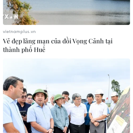
Chỉ số VN-Index có phiên thứ 2 liên tiếp trong tuần giữ
được sắc xanh với mức tăng gần 2 điểm trong phiên
giao dịch ngày 5/4.
vietnamplus.vn
Vẻ đẹp lãng mạn của đồi Vọng Cảnh tại
thành phố Huế
GDP tăng trưởng cao, vì sao kinh tế tư