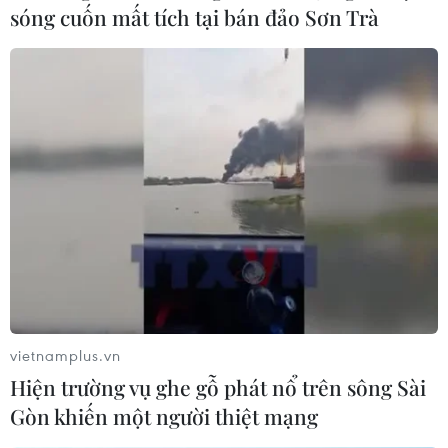
sóng cuốn mất tích tại bán đảo Sơn Trà
Thị trường đỏ lửa, chỉ số VN-Index ‘rơi tự
do’ mất hơn 31 điểm
11/04/2018 09:05
Chỉ số VN-Index phiên giao dịch ngày 11/4 tuột sâu khỏi
ngưỡng 1.200 điểm và thậm chí chỉ còn hơn 1.167 điểm
lúc chốt phiên.
vietnamplus.vn
Hiện trường vụ ghe gỗ phát nổ trên sông Sài
Gòn khiến một người thiệt mạng