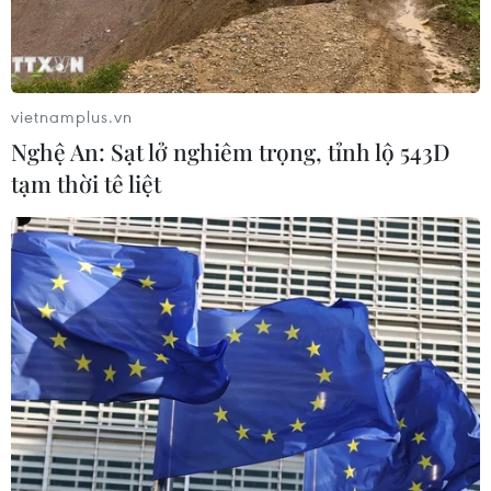
vietnamplus.vn
Nghệ An: Sạt lở nghiêm trọng, tỉnh lộ 543D
tạm thời tê liệt