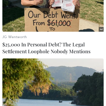
JG Wentworth
$25,000 In Personal Debt? The Legal
Settlement Loophole Nobody Mentions
Tăng 2 phiên liên tiếp, chỉ số VN-Index
vượt ngưỡng 1.193 điểm
05/04/2018 08:14