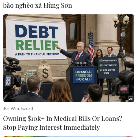
bào nghèo xã Hùng Sơn
trên 54 triệu đơn vị, giá trị tương ứng khoảng
913 tỷ đồng.
Chỉ số HNX30 đóng cửa tăng 4,18 điểm, lên
ngưỡng 254,82 điểm. Khối lượng giao dịch đạt
khoảng 38 triệu đơn vị, giá trị tương ứng gần
773 tỷ đồng.
Chỉ số UpCoM-Index đóng cửa giảm 0,19 điểm,
về mức 59,67 điểm. Khối lượng giao dịch đạt
trên 24 triệu đơn vị, tương ứng giá trị gần 464 tỷ
đồng./.
JG Wentworth
(Vietnam+)
Owning $10k+ In Medical Bills Or Loans?
Stop Paying Interest Immediately