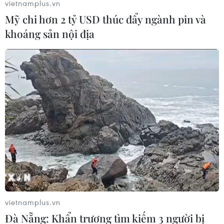
vietnamplus.vn
Mỹ chi hơn 2 tỷ USD thúc đẩy ngành pin và
Chứng khoán quay đầu, chỉ số VN-Index
khoáng sản nội địa
lại trôi khỏi mốc 1.200 điểm
10/04/2018 08:23
Sau phiên tăng điểm ngày hôm qua, chỉ số VN-Index
phiên giao dịch ngày 10/4 lại quay về trong sắc đỏ với
mức giảm lên tới trên 6 điểm.
vietnamplus.vn
Đà Nẵng: Khẩn trương tìm kiếm 3 người bị