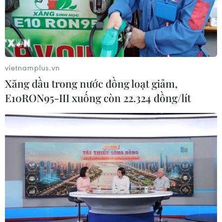
và công nghệ
22/07/2026 06:02
Xem thêm
vietnamplus.vn
Xăng dầu trong nước đồng loạt giảm,
E10RON95-III xuống còn 22.324 đồng/lít
CƠ QUAN CHỦ QUẢN: THÔNG TẤN XÃ VIỆT NAM
Tổng Biên tập: TRẦN TIẾN DUẨN
Phó Tổng Biên tập: NGUYỄN THỊ TÁM, KHÚC THANH
THỦY
Sở hữu trí tuệ
Quy định sử dụng
RSS
Hỗ trợ