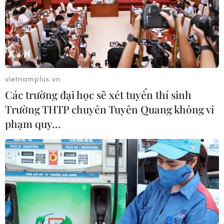
24 người đã thiệt mạng
23/07/2026 22:47
Dịch tả bùng phát nghiêm trọng tại
Nigeria, hàng trăm người tử vong
vietnamplus.vn
23/07/2026 07:23
Các trường đại học sẽ xét tuyển thí sinh
Trường THTP chuyên Tuyên Quang không vi
phạm quy…
Dịch Ebola: Số ca tử vong ở châu Phi
tăng lên hơn 1.000 người
22/07/2026 22:56
Tỷ phú Bill Gates nhấn mạnh tầm
quan trọng của đầu tư vào con người