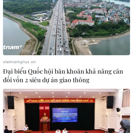
băng lao vào bụi cây, 68 hành khách
thoát nạn
25/07/2026 03:07
Cairo - thành phố mang màu của sa
mạc
24/07/2026 01:47
vietnamplus.vn
Đại biểu Quốc hội băn khoăn khả năng cân
đối vốn 2 siêu dự án giao thông
Điện mừng kỷ niệm lần thứ 74 Ngày
Quốc khánh Cộng hòa Arab Ai Cập
24/07/2026 00:00
Thảm sát ở Tây Bắc Nigeria, ít nhất