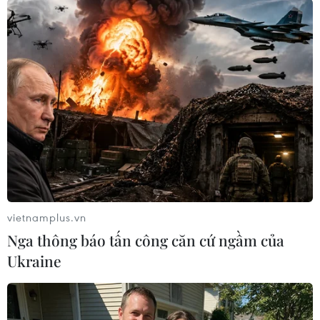
(TTXVN)
vietnamplus.vn
Nga thông báo tấn công căn cứ ngầm của
Ukraine
#Nam Sudan
#Xung đột
#Đàm phán
#Cứu trợ
#Lương thực
#Đảo chính
Nam Sudan
Sudan