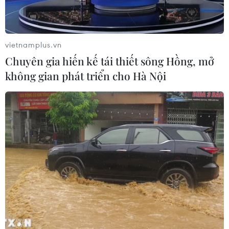
Ngôn ngữ
TTXVN
Dịch vụ tin
Quảng cáo
vietnamplus.vn
Liên hệ
Chuyên gia hiến kế tái thiết sông Hồng, mở
không gian phát triển cho Hà Nội
Giấy phép số: 1374/GP-BTTTT do Bộ Thông tin và Truyền thông
cấp ngày 11/9/2008.
Quảng cáo: Phó TBT Nguyễn Thị Tám: 093.5958688, Email:
tamvna@gmail.com
Điện thoại: (024) 39411349 - (024) 39411348, Fax: (024)
39411348
Email:
vietnamplus2008@gmail.com
© Bản quyền thuộc về VietnamPlus, TTXVN. Cấm sao chép dưới
mọi hình thức nếu không có sự chấp thuận bằng văn bản.