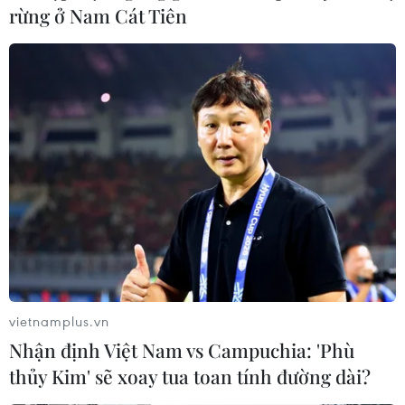
rừng ở Nam Cát Tiên
vietnamplus.vn
Nhận định Việt Nam vs Campuchia: 'Phù
thủy Kim' sẽ xoay tua toan tính đường dài?