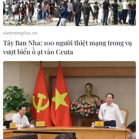
vietnamplus.vn
Tây Ban Nha: 100 người thiệt mạng trong vụ
vượt biển ồ ạt vào Ceuta
Hoãn cuộc hòa đàm trực tiếp giữa các bên
ở Nam Sudan
04/01/2014 14:00
Phái đoàn của Chính phủ Nam Sudan và phe chống đối
tại đây cho biết cuộc đàm phán trực tiếp giữa hai bên
tham chiến đã bị hoãn.