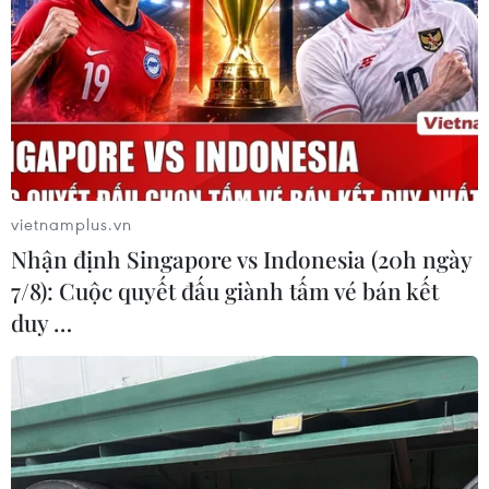
23/07/2026 06:46
Mỹ phát triển siêu vũ khí
laser năng lượng cao chống UAV
21/07/2026 15:48
vietnamplus.vn
Nhận định Singapore vs Indonesia (20h ngày
Adobe bổ sung tính năng mới hỗ trợ
7/8): Cuộc quyết đấu giành tấm vé bán kết
AI cho camera
duy …
20/07/2026 22:57
Samsung ra mắt Galaxy Z Fold 8 và
kính AI, tăng tốc cuộc đua thiết bị