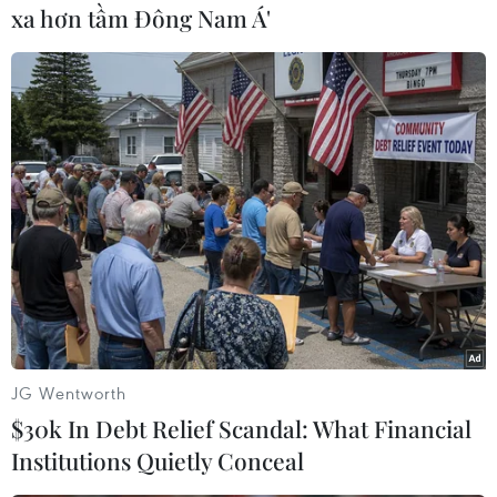
cho gia đình, doanh nghiệp và quốc phòng.
xa hơn tầm Đông Nam Á'
P.V (Vietnam+)
JG Wentworth
$30k In Debt Relief Scandal: What Financial
Institutions Quietly Conceal
#iPhone
#iPad
#Apple
#Phụ kiện
#Màn hình