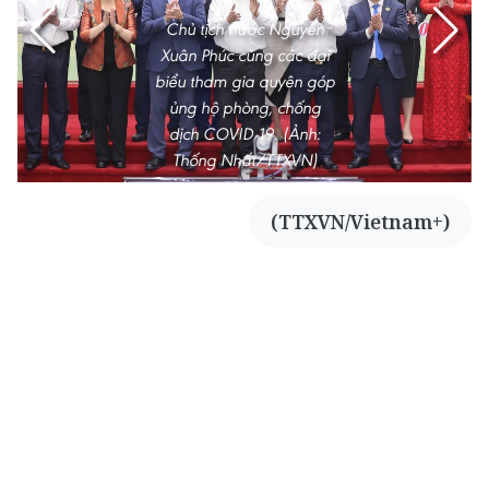
Chủ tịch nước Nguyễn
Xuân Phúc cùng các đại
biểu tham gia quyên góp
ủng hộ phòng, chống
dịch COVID-19. (Ảnh:
Thống Nhất/TTXVN)
(TTXVN/Vietnam+)