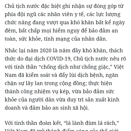
Chủ tịch nước đặc biệt ghi nhận
sự đóng góp từ
phía đội ngũ các nhân viên y tế, các lực lượng
chức năng đang vượt qua khó khăn bất kể ngày
đêm, bất chấp mọi hiểm nguy để bảo đảm an
toàn, sức khỏe, tính mạng của nhân dân.
Nhắc lại năm 2020 là năm đầy khó khăn, thách
thức do đại dịch COVID-19, Chủ tịch nước nêu rõ
với tinh thần “chống dịch như chống giặc,” Việt
Nam đã kiểm soát và đẩy lùi dịch bệnh, ngăn
chặn sự lây lan trong cộng đồng; thực hiện
thành công nhiệm vụ kép, vừa bảo đảm sức
khỏe của người dân vừa duy trì sản xuất kinh
doanh và đảm bảo an sinh xã hội.
Với tinh thần đoàn kết, “lá lành đùm lá rách,”
Việt Nam đã trở thành điểm sáng của thế giới