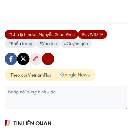
#Chủ tịch nước Nguyễn Xuân Phúc
#COVID-19
#Khẩu trang
#Vaccine
#Quyên góp
Theo dõi VietnamPlus
TIN LIÊN QUAN