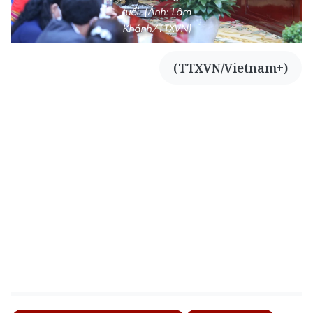
tuổi. (Ảnh: Lâm
Khánh/TTXVN)
(TTXVN/Vietnam+)