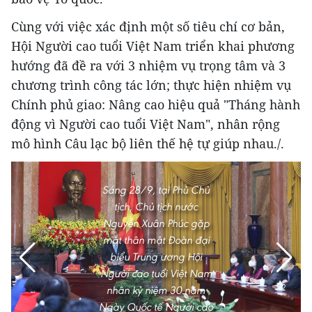
Cùng với việc xác định một số tiêu chí cơ bản,
Hội Người cao tuổi Việt Nam triển khai phương
hướng đã đề ra với 3 nhiệm vụ trọng tâm và 3
chương trình công tác lớn; thực hiện nhiệm vụ
Chính phủ giao: Nâng cao hiệu quả "Tháng hành
động vì Người cao tuổi Việt Nam", nhân rộng
mô hình Câu lạc bộ liên thế hệ tự giúp nhau./.
Sáng 28/9, tại Phủ Chủ
tịch, Chủ tịch nước
Nguyễn Xuân Phúc gặp
mặt thân mật Đoàn đại
biểu Trung ương Hội
Người cao tuổi Việt Nam
nhân kỷ niệm 30 năm
Ngày Quốc tế Người cao