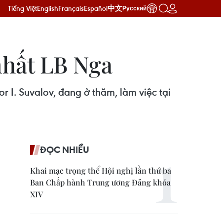
Tiếng Việt
English
Français
Español
中文
Русский
nhất LB Nga
 I. Suvalov, đang ở thăm, làm việc tại
ĐỌC NHIỀU
Khai mạc trọng thể Hội nghị lần thứ ba
Ban Chấp hành Trung ương Đảng khóa
XIV