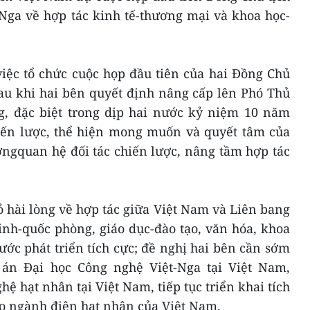
Nga về hợp tác kinh tế-thương mại và khoa học-
iệc tổ chức cuộc họp đầu tiên của hai Đồng Chủ
au khi hai bên quyết định nâng cấp lên Phó Thủ
g, đặc biệt trong dịp hai nước kỷ niệm 10 năm
hiến lược, thể hiện mong muốn và quyết tâm của
ngquan hệ đối tác chiến lược, nâng tầm hợp tác
 hài lòng về hợp tác giữa Việt Nam và Liên bang
inh-quốc phòng, giáo dục-đào tạo, văn hóa, khoa
ớc phát triển tích cực; đề nghị hai bên cần sớm
 án Đại học Công nghệ Việt-Nga tại Việt Nam,
 hạt nhân tại Việt Nam, tiếp tục triển khai tích
ho ngành điện hạt nhân của Việt Nam.