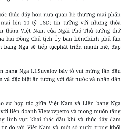
ước thúc đẩy hơn nữa quan hệ thương mại phấn
mại lên 10 tỷ USD; tin tưởng với những thỏa
ến thăm Việt Nam của Ngài Phó Thủ tướng thứ
ủa hai Đồng Chủ tịch Ủy ban liênChính phủ lần
n bang Nga sẽ tiếp tụcphát triển mạnh mẽ, đáp
n bang Nga I.I.Suvalov bày tỏ vui mừng lần đầu
 và đặc biệt ấn tượng với đất nước và nhân dân
ao sự hợp tác giữa Việt Nam và Liên bang Nga
í với liên doanh Vietsovpetro và mong muốn tăng
g lĩnh vực khai thác dầu khí và thúc đẩy đàm
tự do với Việt Nam và một số nước trong khối