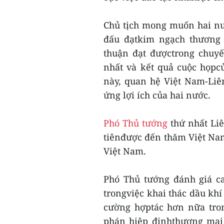
Chủ tịch mong muốn hai n
đấu đạtkim ngạch thương 
thuận đạt đượctrong chuy
nhất và kết quả cuộc họpc
này, quan hệ Việt Nam-Liê
ứng lợi ích của hai nước.
Phó Thủ tướng
thứ nhất Liê
tiênđược đến thăm Việt Nam
Việt Nam.
Phó Thủ tướng đánh giá c
trongviệc khai thác dầu kh
cường hợptác hơn nữa tron
phán hiệp địnhthương mại 