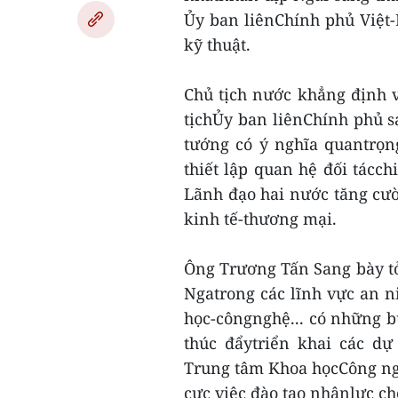
Ủy ban liênChính phủ Việt-
kỹ thuật.
Chủ tịch nước khẳng định v
tịchỦy ban liênChính phủ s
tướng có ý nghĩa quantrọn
thiết lập quan hệ đối tácc
Lãnh đạo hai nước tăng cườ
kinh tế-thương mại.
Ông Trương Tấn Sang bày tỏ
Ngatrong các lĩnh vực an n
học-côngnghệ... có những bư
thúc đẩytriển khai các dự
Trung tâm Khoa họcCông nghệ
cực việc đào tạo nhânlực c