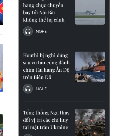
hàng chục chuyến
bay tới Nội Bài
không thể hạ cánh
NGHE
Houthi bị nghi đứng
sau vụ tấn công đánh
chìm tàu hàng Ấn Độ
trên Biển Đỏ
NGHE
Tổng thống Nga thay
đổi vị trí các chỉ huy
tại mặt trận Ukraine