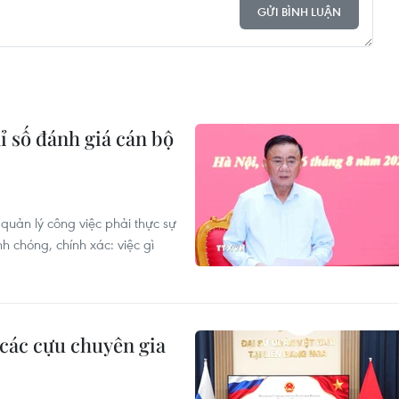
GỬI BÌNH LUẬN
 số đánh giá cán bộ
quản lý công việc phải thực sự
chóng, chính xác: việc gì
 các cựu chuyên gia