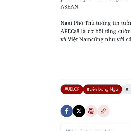
ASEAN.
Ngài Phó Thủ tướng tin tưở
APECsẽ là cơ hội tăng cườ
và Việt Namcũng như với cá
#UBLCP
#Liên bang Nga
#H