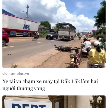
giới, cũng giảm 0,3%.
Phía bên kia bờ Tây Đại Dương, chứng khoán
châu Âu đồng loạt giảm điểm, vớichỉ số FTSE-
100 của thị trường chứng khoán London (Anh)
giảm 1,21% xuống5.384,68 điểm; còn chỉ số
CAC-40 của thị trường chứng khoán Paris giảm
2,32%xuống 3.084,07 điểm./.
Trà My (TTXVN/Vietnam+)
vietnamplus.vn
Xe tải va chạm xe máy tại Đắk Lắk làm hai
người thương vong