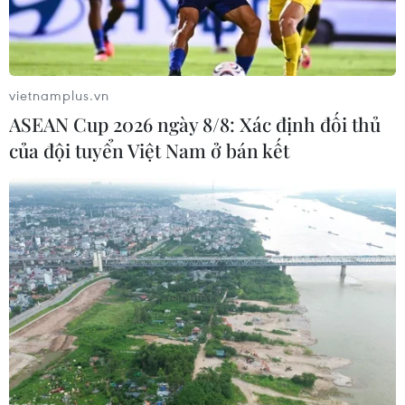
Thị trường IPO Đông Nam Á nửa đầu
năm 2026: Giá trị tăng, số lượng giảm
vietnamplus.vn
05/08/2026 10:07
ASEAN Cup 2026 ngày 8/8: Xác định đối thủ
của đội tuyển Việt Nam ở bán kết
Doanh thu hậu IPO tăng vọt, cổ
phiếu SpaceX vẫn rớt giá do "đốt
tiền" cho AI
05/08/2026 06:51
Phố Wall lập kỷ lục mới nhờ đà tăng
của nhóm cổ phiếu AI
05/08/2026 00:37