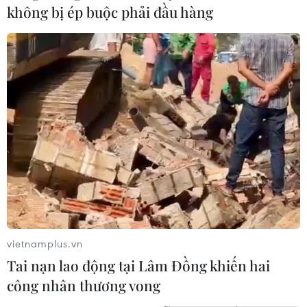
Thị trường phục hồi trong “nghi
không bị ép buộc phải đầu hàng
ngờ”: Điểm tựa nội lực và áp lực
phân hóa
01/08/2026 04:32
Phố Wall tăng điểm nhờ nhóm công
nghệ, bất chấp áp lực từ lãi suất
01/08/2026 03:28
Chứng khoán bứt tốc cuối phiên, chỉ
số VN-Index tăng gần 40 điểm
30/07/2026 08:47
vietnamplus.vn
Tai nạn lao động tại Lâm Đồng khiến hai
công nhân thương vong
Hoa Kỳ áp thuế bổ sung: Thị trường