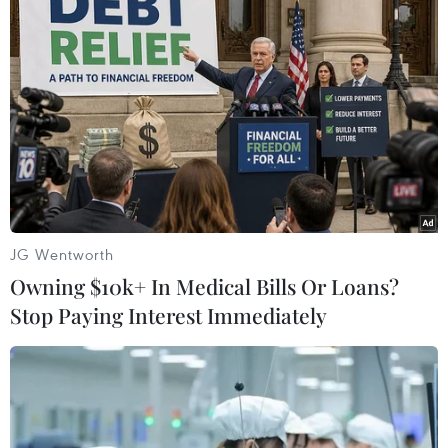
#Eurozone
#Chứng khoán
#Đồng euro
#Phố Wall
Pháp
JG Wentworth
Owning $10k+ In Medical Bills Or Loans?
Stop Paying Interest Immediately
Theo dõi VietnamPlus