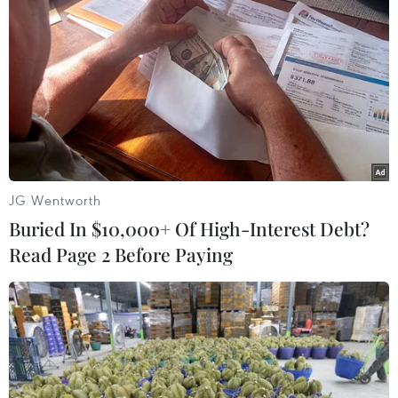
biến tích cực tại Trung Đông
05/08/2026 23:27
Chứng khoán châu Á đồng loạt tăng
nhờ đà hồi phục của cổ phiếu công
nghệ
05/08/2026 11:00
JG Wentworth
Buried In $10,000+ Of High-Interest Debt?
Thị trường IPO Đông Nam Á nửa đầu
Read Page 2 Before Paying
năm 2026: Giá trị tăng, số lượng giảm
05/08/2026 10:07
Doanh thu hậu IPO tăng vọt, cổ
phiếu SpaceX vẫn rớt giá do "đốt