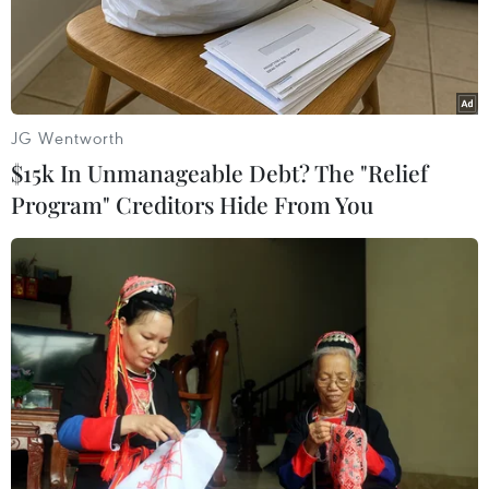
04/08/2026 00:59
Thị trường chứng khoán thế giới:
Nhà đầu tư chấp chới
JG Wentworth
03/08/2026 14:35
$15k In Unmanageable Debt? The "Relief
Program" Creditors Hide From You
VN-Index tăng hơn 27 điểm, khối
ngoại mua ròng trở lại hơn 1.000 tỷ
đồng
03/08/2026 09:32
Cổ phiếu công nghệ giảm sâu: Định
giá lại hay cơ hội tích lũy?
03/08/2026 08:45