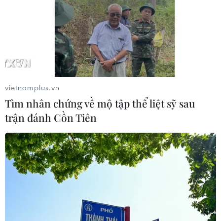
RSS
Hỗ trợ
Ngôn ngữ
TTXVN
Dịch vụ tin
Quảng cáo
Liên hệ
vietnamplus.vn
Tìm nhân chứng về mộ tập thể liệt sỹ sau
Giấy phép số: 1374/GP-BTTTT do Bộ Thông tin và Truyền thông
trận đánh Cồn Tiên
cấp ngày 11/9/2008.
Quảng cáo: Phó TBT Nguyễn Thị Tám: 093.5958688, Email:
tamvna@gmail.com
Điện thoại: (024) 39411349 - (024) 39411348, Fax: (024)
39411348
Email:
vietnamplus2008@gmail.com
© Bản quyền thuộc về VietnamPlus, TTXVN. Cấm sao chép dưới
mọi hình thức nếu không có sự chấp thuận bằng văn bản.