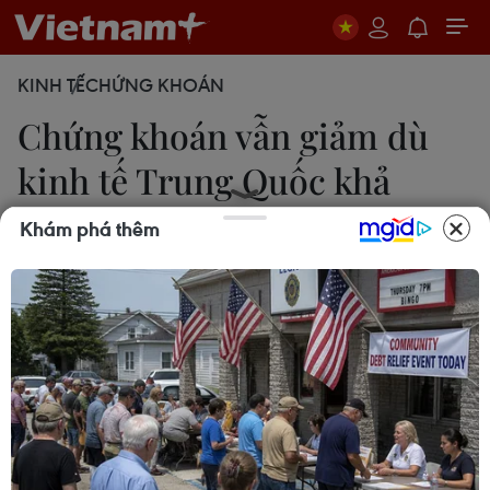
KINH TẾ
CHỨNG KHOÁN
Chứng khoán vẫn giảm dù
kinh tế Trung Quốc khả
quan
Khám phá thêm
Lê Minh
20/01/2014 05:01
Chứng khoán châu Á giảm điểm khi số liệu mới
công bố cho thấy tăng trưởng kinh tế của Trung
Quốc vượt dự báo.
Các thị trường chứng khoán châu Á giảm điểm