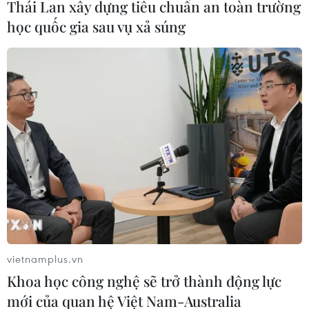
Thái Lan xây dựng tiêu chuẩn an toàn trường
học quốc gia sau vụ xả súng
Chứng khoán ngày 29/7: VN-Index
bật tăng lấy lại mốc 1.700 điểm
29/07/2026 09:59
Cổ phiếu công nghệ và bán dẫn của
Mỹ giảm mạnh
29/07/2026 00:20
Chứng khoán châu Á hứng chịu đợt
bán tháo mới
vietnamplus.vn
28/07/2026 10:41
Khoa học công nghệ sẽ trở thành động lực
mới của quan hệ Việt Nam-Australia