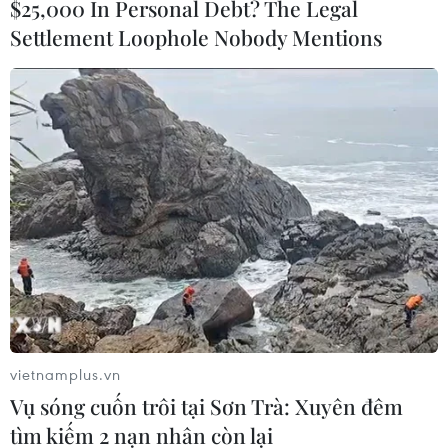
$25,000 In Personal Debt? The Legal
(TTXVN)
Settlement Loophole Nobody Mentions
vietnamplus.vn
#Chứng khoán châu Á
#Kinh tế Trung Quốc
Vụ sóng cuốn trôi tại Sơn Trà: Xuyên đêm
#Tài sản rủi ro
#Chính sách tiền tệ
Áo
tìm kiếm 2 nạn nhân còn lại
Trung Quốc