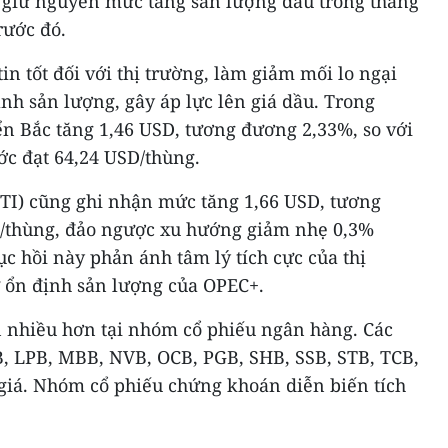
 giữ nguyên mức tăng sản lượng dầu trong tháng
rước đó.
in tốt đối với thị trường, làm giảm mối lo ngại
h sản lượng, gây áp lực lên giá dầu. Trong
ển Bắc tăng 1,46 USD, tương đương 2,33%, so với
ớc đạt 64,24 USD/thùng.
TI) cũng ghi nhận mức tăng 1,66 USD, tương
D/thùng, đảo ngược xu hướng giảm nhẹ 0,3%
ục hồi này phản ánh tâm lý tích cực của thị
ữ ổn định sản lượng của OPEC+.
 nhiều hơn tại nhóm cổ phiếu ngân hàng. Các
, LPB, MBB, NVB, OCB, PGB, SHB, SSB, STB, TCB,
 giá. Nhóm cổ phiếu chứng khoán diễn biến tích