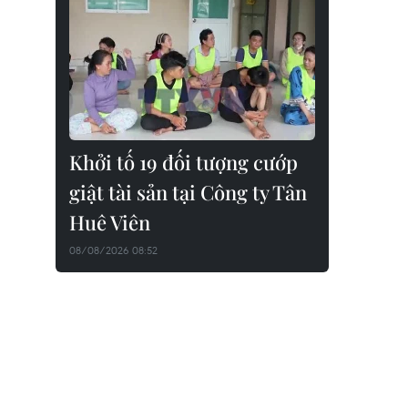
Khởi tố 19 đối tượng cướp
giật tài sản tại Công ty Tân
Huê Viên
08/08/2026 08:52