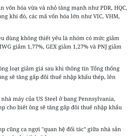
sản vốn hóa vừa và nhỏ tăng mạnh như PDR, HQC,
rong khi đó, các mã vốn hóa lớn như VIC, VHM,
iêu dùng không thiết yếu là nhóm có mức giảm
MWG giảm 1,77%, GEX giảm 1,27% và PNJ giảm
ng loạt giảm giá sau khi thông tin Tổng thống
ng sẽ tăng gấp đôi thuế nhập khẩu thép, lên
t nhà máy của US Steel ở bang Pennsylvania,
 cho biết ông sẽ tăng gấp đôi thuế nhập khẩu
 cũng ca ngợi "quan hệ đối tác" giữa nhà sản