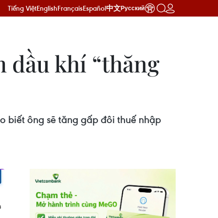
Tiếng Việt
English
Français
Español
中文
Русский
́m dầu khí “thăng
cho biết ông sẽ tăng gấp đôi thuế nhập