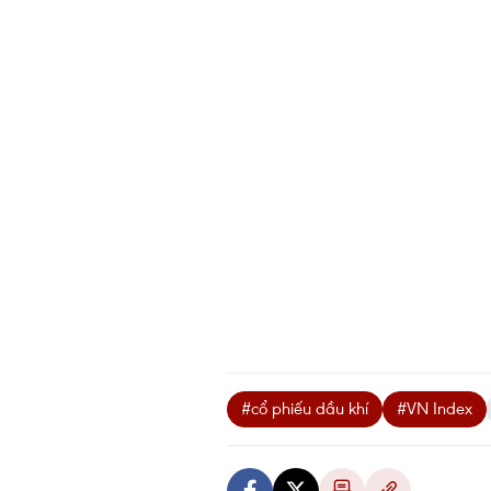
#cổ phiếu dầu khí
#VN Index