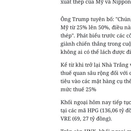
xuất thép của Mỹ và Nippon
Ông Trump tuyên bố: "Chúng
Mỹ từ 25% lên 50%, điều nà
thép". Phát biểu trước các 
giành chiến thắng trong cu
không ai có thể lách được đi
Kể từ khi trở lại Nhà Trắng
thuế quan sâu rộng đối với
tiêu vào các mặt hàng cụ th
mức thuế 25%
Khối ngoại hôm nay tiếp tục
tại các mã HPG (136,06 tỷ đồ
VRE (69, 27 tỷ đồng).