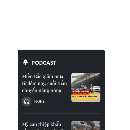
PODCAST
Miền Bắc giảm mưa
từ đêm nay, cuối tuần
chuyển nắng nóng
NGHE
Mỹ can thiệp khẩn