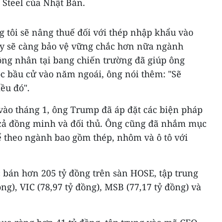
 Steel của Nhật Bản.
 tôi sẽ nâng thuế đối với thép nhập khẩu vào
y sẽ càng bảo vệ vững chắc hơn nữa ngành
công nhân tại bang chiến trường đã giúp ông
ộc bầu cử vào năm ngoái, ông nói thêm: "Sẽ
ều đó".
 vào tháng 1, ông Trump đã áp đặt các biện pháp
 cả đồng minh và đối thủ. Ông cũng đã nhắm mục
ể theo ngành bao gồm thép, nhôm và ô tô với
 bán hơn 205 tỷ đồng trên sàn HOSE, tập trung
ng), VIC (78,97 tỷ đồng), MSB (77,17 tỷ đồng) và