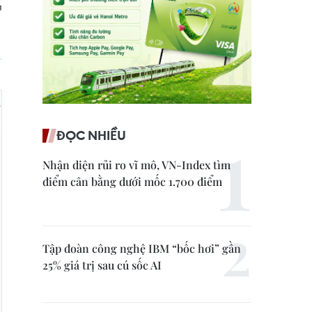
ĐỌC NHIỀU
Nhận diện rủi ro vĩ mô, VN-Index tìm
điểm cân bằng dưới mốc 1.700 điểm
Tập đoàn công nghệ IBM “bốc hơi” gần
25% giá trị sau cú sốc AI