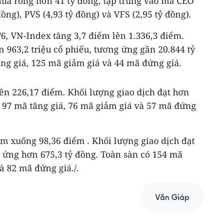
ua ròng hơn 41 tỷ đồng, tập trung vào mã CEO
đồng), PVS (4,93 tỷ đồng) và VFS (2,95 tỷ đồng).
/6, VN-Index tăng 3,7 điểm lên 1.336,3 điểm.
n 963,2 triệu cổ phiếu, tương ứng gần 20.844 tỷ
ng giá, 125 mã giảm giá và 44 mã đứng giá.
ên 226,17 điểm. Khối lượng giao dịch đạt hơn
ó 97 mã tăng giá, 76 mã giảm giá và 57 mã đứng
 xuống 98,36 điểm . Khối lượng giao dịch đạt
g ứng hơn 675,3 tỷ đồng. Toàn sàn có 154 mã
à 82 mã đứng giá./.
Văn Giáp