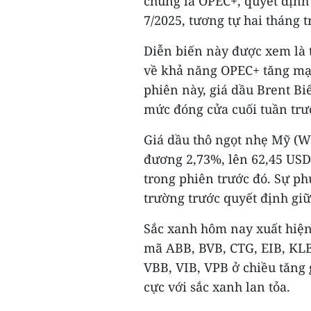
chung là OPEC+, quyết định
7/2025, tương tự hai tháng t
Diễn biến này được xem là t
về khả năng OPEC+ tăng mạn
phiên này, giá dầu Brent Bi
mức đóng cửa cuối tuần trư
Giá dầu thô ngọt nhẹ Mỹ (W
đương 2,73%, lên 62,45 US
trong phiên trước đó. Sự ph
trường trước quyết định gi
Sắc xanh hôm nay xuất hiện
mã ABB, BVB, CTG, EIB, KLB
VBB, VIB, VPB ở chiều tăng
cực với sắc xanh lan tỏa.