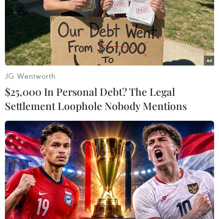
Công an Cần Thơ bắt quả tang 19 người đang tham gia
đánh bạc bằng hình thức đá gà ăn thua bằng tiền, thu
giữ sáu con gà đá, một xe ôtô, 18 xe môtô, hơn 800 triệu
đồng tiền mặt cùng một số tang vật.
JG Wentworth
$25,000 In Personal Debt? The Legal
Settlement Loophole Nobody Mentions