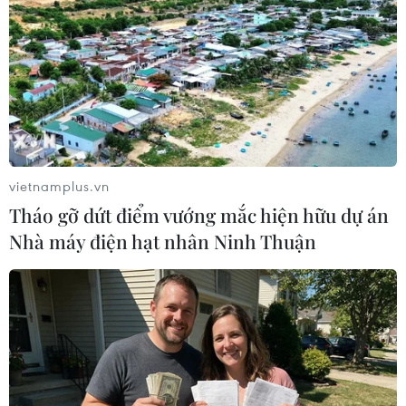
TIN LIÊN QUAN
vietnamplus.vn
Tháo gỡ dứt điểm vướng mắc hiện hữu dự án
Nhà máy điện hạt nhân Ninh Thuận
Phá tụ điểm đánh bạc đá gà ăn tiền, thu
giữ hơn 800 triệu đồng
25/01/2021 04:48