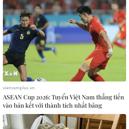
Bằng thủ đoạn này, từ tháng 12 đến nay, tài
khoản đại lý của Thái đã thực hiện 1.601 giao
dịch với tổng số tiền đánh bạc gần 4 tỷ đồng.
Tham gia đánh bạc trong đường dây này là 11
đối tượng còn lại.
Hiện Cơ quan Cảnh sát điều tra, Công an Thừa
Thiên-Huế đang tiếp tục củng cố hồ sơ để xử lý
nghiêm theo quy định của pháp luật./.
(TTXVN/Vietnam+)
vietnamplus.vn
ASEAN Cup 2026: Tuyển Việt Nam thẳng tiến
vào bán kết với thành tích nhất bảng