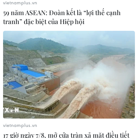
vietnamplus.vn
59 năm ASEAN: Đoàn kết là “lợi thế cạnh
Triệt phá thành công hệ
tranh” đặc biệt của Hiệp hội
thống Lương Sơn TV đánh bạc lên tới
1.500 tỷ đồng/tháng
05/08/2026 04:57
Đình chỉ chức vụ một hiệu trưởng do
liên quan đường dây cá độ bóng đá
05/08/2026 03:25
Cảnh báo lừa đảo mùa tựu trường:
Cẩn trọng với thủ đoạn giả danh, đặt
cọc
vietnamplus.vn
04/08/2026 14:55
17 giờ ngày 7/8, mở cửa tràn xả mặt điều tiết