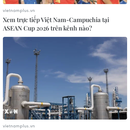
vietnamplus.vn
Xem trực tiếp Việt Nam-Campuchia tại
ASEAN Cup 2026 trên kênh nào?
Quảng Ninh: Tạm giữ 6 đối tượng trong
đường dây đánh bạc, chơi lô đề
04/02/2021 13:51
Quá trình điều tra ban đầu xác định, các đối tượng này
đánh bạc dưới hình thức ghi số đề với tổng số tiền đã
đánh bạc là hơn 600 triệu đồng.
vietnamplus.vn