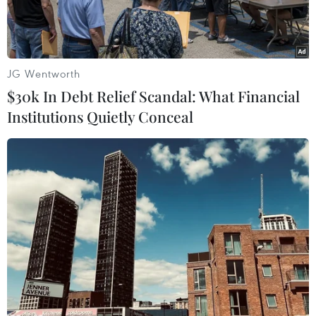
JG Wentworth
$30k In Debt Relief Scandal: What Financial
Institutions Quietly Conceal
Triệt phá nhóm dụ người dùng Facebook nhấn link giả lừa đảo
nhiều tỷ đồng. (Nguồn: dantri.com.vn)
Ngày 11/2, Phòng An ninh mạng và Phòng
chống tội phạm sử dụng công nghệ cao, Công an
tỉnh Thừa Thiên-Huế cho biết, đơn vị vừa phối