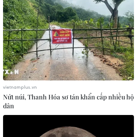
vietnamplus.vn
Nứt núi, Thanh Hóa sơ tán khẩn cấp nhiều hộ
dân