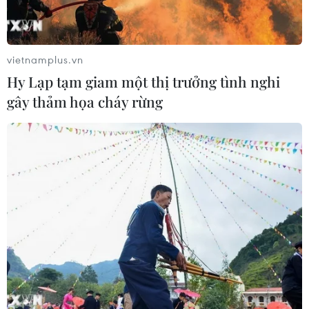
vietnamplus.vn
Hy Lạp tạm giam một thị trưởng tình nghi
gây thảm họa cháy rừng
TIN CÙNG CHUYÊN MỤC
Bế mạc Hội thi lực lượng tham gia
bảo vệ an ninh, trật tự ở cơ sở giỏi
toàn quốc