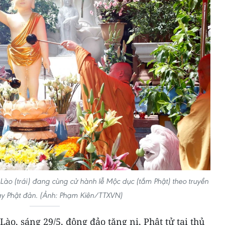
 Lào (trái) đang cùng cử hành lễ Mộc dục (tắm Phật) theo truyền
y Phật đản. (Ảnh: Phạm Kiên/TTXVN)
ào, sáng 29/5, đông đảo tăng ni, Phật tử tại thủ