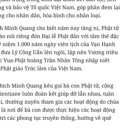
ng và bảo vệ Tổ quốc Việt Nam, góp phần đem lại
ng cho nhân dân, hòa bình cho nhân loại.
ch Minh Quang cho biết năm nay tăng ni, Phật tử
ào nói riêng đón Đại lễ Phật đản với tâm thế đặc
kỷ niệm 1.000 năm ngày viên tịch của Vạn Hạnh
g đưa Lý Công Uẩn lên ngôi, lập nên Vương triều
c Vua-Phật hoàng Trần Nhân Tông nhập niết
 Phật giáo Trúc lâm của Việt Nam.
hích Minh Quang kêu gọi bà con Phật tử, cộng
Vientiane luôn đoàn kết giúp đỡ lẫn nhau, tuân
ại, thường xuyên tham gia các hoạt động do chùa
 là nơi để bà con được thực hiện các hoạt động
trì các phong tục truyền thống, hướng về quê