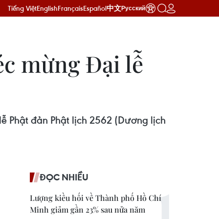
Tiếng Việt
English
Français
Español
中文
Русский
éc mừng Đại lễ
lễ Phật đản Phật lịch 2562 (Dương lịch
ĐỌC NHIỀU
Lượng kiều hối về Thành phố Hồ Chí
Minh giảm gần 23% sau nửa năm