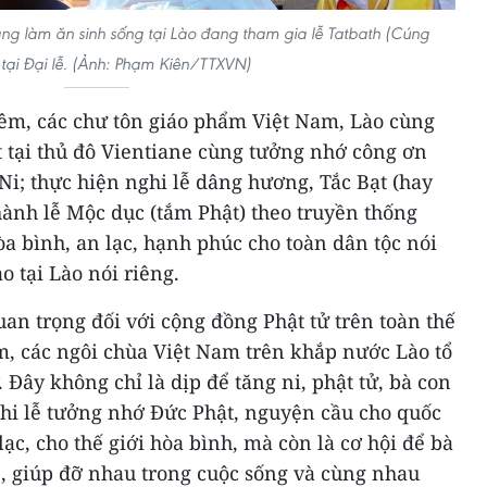
ng làm ăn sinh sống tại Lào đang tham gia lễ Tatbath (Cúng
tại Đại lễ. (Ảnh: Phạm Kiên/TTXVN)
êm, các chư tôn giáo phẩm Việt Nam, Lào cùng
t tại thủ đô Vientiane cùng tưởng nhớ công ơn
i; thực hiện nghi lễ dâng hương, Tắc Bạt (hay
hành lễ Mộc dục (tắm Phật) theo truyền thống
a bình, an lạc, hạnh phúc cho toàn dân tộc nói
o tại Lào nói riêng.
uan trọng đối với cộng đồng Phật tử trên toàn thế
m, các ngôi chùa Việt Nam trên khắp nước Lào tổ
 Đây không chỉ là dịp để tăng ni, phật tử, bà con
ghi lễ tưởng nhớ Đức Phật, nguyện cầu cho quốc
ạc, cho thế giới hòa bình, mà còn là cơ hội để bà
sẻ, giúp đỡ nhau trong cuộc sống và cùng nhau