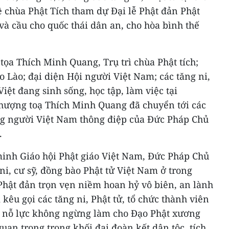
ề chùa Phật Tích tham dự Đại lễ Phật đản Phật
 và cầu cho quốc thái dân an, cho hòa bình thế
ọa Thích Minh Quang, Trụ trì chùa Phật tích;
o Lào; đại diện Hội người Việt Nam; các tăng ni,
iệt đang sinh sống, học tập, làm việc tại
 Thượng toạ Thích Minh Quang đã chuyển tới các
ồng người Việt Nam thông điệp của Đức Pháp Chủ
.
inh Giáo hội Phật giáo Việt Nam, Đức Pháp Chủ
ni, cư sỹ, đồng bào Phật tử Việt Nam ở trong
hật đản trọn vẹn niềm hoan hỷ vô biên, an lành
kêu gọi các tăng ni, Phật tử, tổ chức thành viên
m nỗ lực không ngừng làm cho Đạo Phật xương
quan trọng trong khối đại đoàn kết dân tộc, tích