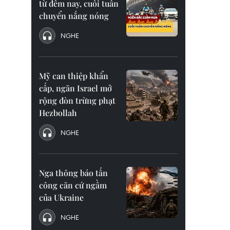
từ đêm nay, cuối tuần
chuyển nắng nóng
NGHE
Mỹ can thiệp khẩn
cấp, ngăn Israel mở
rộng đòn trừng phạt
Hezbollah
NGHE
Nga thông báo tấn
công căn cứ ngầm
của Ukraine
NGHE