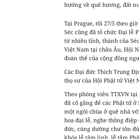
hướng về quê hương, đất n
Tại Prague, tối 27/5 theo gi
Séc cũng đã tổ chức Đại lễ 
từ nhiều tỉnh, thành của Sé
Việt Nam tại châu Âu, Hội N
đoàn thể của cộng đồng ngư
Các Đại đức Thích Trung Đị
thọ sư của Hội Phật tử Việt 
Theo phóng viên TTXVN tại P
đã cố gắng để các Phật tử ở
một ngôi chùa ở quê nhà vớ
hoa đại lễ, nghe thông điệp
đức, cúng dường chư tôn đức
khóa lễ tâm linh, lễ tắm Phật