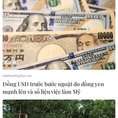
tỷ USD, Hàn Quốc lập kỷ lục thặng
dư vãng lai
06/08/2026 03:34
Moody’s cảnh báo hạ tầng điện hạn
chế tiềm năng phát triển AI của
Mexico
06/08/2026 03:33
Các công viên Disney ghi nhận
vietnamplus.vn
doanh thu quý kỷ lục
Đồng USD trước bước ngoặt do đồng yen
06/08/2026 03:33
mạnh lên và số liệu việc làm Mỹ
Làm giàu từ cây na ở vùng cao tại
Ninh Bình