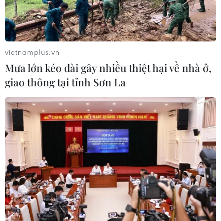
(Vietnam+)
vietnamplus.vn
Mưa lớn kéo dài gây nhiều thiệt hại về nhà ở,
giao thông tại tỉnh Sơn La
#CPI
#dịch vụ y tế
#dịch tả lợn châu Phi
#thời tiết nắng nóng
#Tổng cục Thống kê