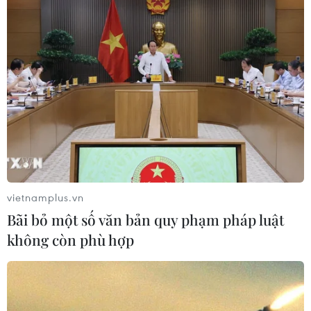
cầm đồ, hỗ trợ tài chính, trong đó một số cơ sở có biểu
hiện vi phạm pháp luật như cho vay nặng lãi, tín dụng
đen, đòi nợ.
vietnamplus.vn
Bãi bỏ một số văn bản quy phạm pháp luật
không còn phù hợp
Tăng chậm hơn thế giới, chênh lệch vàng