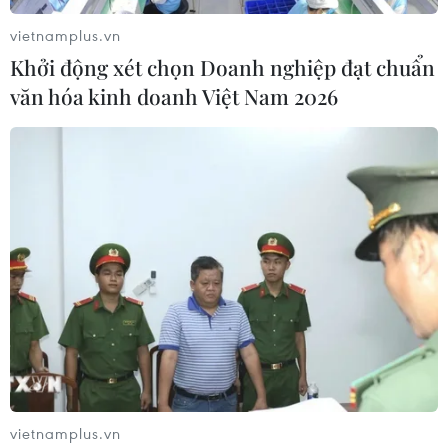
vietnamplus.vn
Khởi động xét chọn Doanh nghiệp đạt chuẩn
văn hóa kinh doanh Việt Nam 2026
Thúc đẩy sản xuất, sử dụng và nâng cao
chất lượng phân bón hữu cơ
28/08/2019 10:06
Bộ Nông nghiệp và Phát triển Nông thôn đặt ra mục tiêu
đến năm 2020, Việt Nam sẽ sản xuất, tiêu thụ trong
nước 3 triệu tấn và xuất khẩu 0,5 triệu tấn phân bón hữu
cơ.
vietnamplus.vn