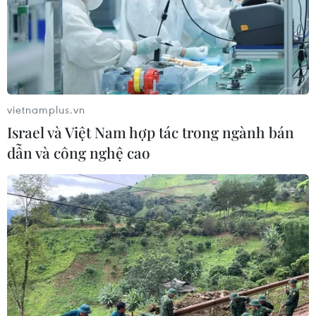
tiền tệ vẫn đang điều hành ổn định,” bà Ngọc
nói./.
vietnamplus.vn
Israel và Việt Nam hợp tác trong ngành bán
dẫn và công nghệ cao
(Nhấp chuột vào ảnh để xem kích thước chuẩn)