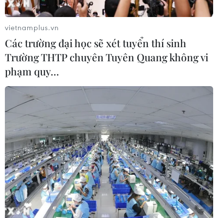
vietnamplus.vn
Theo dõi VietnamPlus
Các trường đại học sẽ xét tuyển thí sinh
Trường THTP chuyên Tuyên Quang không vi
phạm quy…
TIN LIÊN QUAN