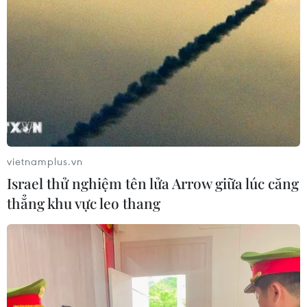
nội-ngoại lên hơn 400.000 đồng
29/08/2019 03:27
Phiên sáng 29/8, giá vàng trong nước gần như đi
ngang, thậm chí có doanh nghiệp còn giảm giá bán vài
chục nghìn đồng mỗi lượng, do vậy đã nới rộng chênh
lệch với vàng thế giới.
vietnamplus.vn
Israel thử nghiệm tên lửa Arrow giữa lúc căng
thẳng khu vực leo thang