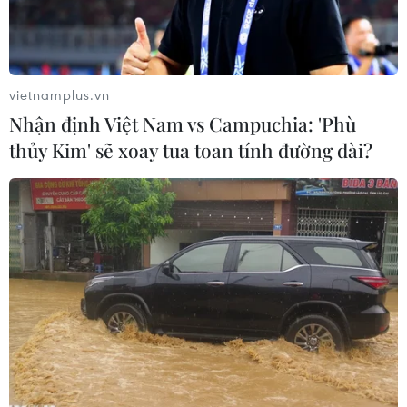
giáo dục.
vietnamplus.vn
Nhận định Việt Nam vs Campuchia: 'Phù
thủy Kim' sẽ xoay tua toan tính đường dài?
Giá thịt lợn tháng 8/2019 tăng 0,89% so với tháng trước, tác
động đến CPI chung tăng 0,04%. (Ảnh minh họa. Nguồn:
PV/Vietnam+)