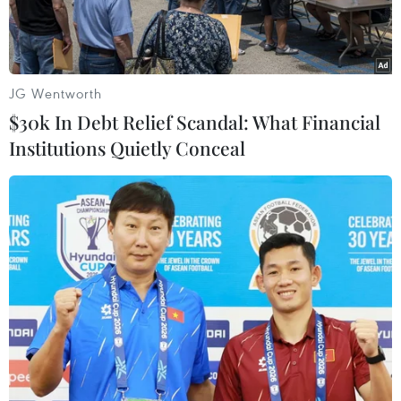
JG Wentworth
$30k In Debt Relief Scandal: What Financial
Institutions Quietly Conceal
Ảnh minh họa. (Nguồn: TTXVN)
Hoạt động cầm đồ, tín dụng đen trên địa bàn
Vĩnh Phúc cũng như các tỉnh, thành phố khác
trong nước đã kéo theo hàng loạt bức xúc, mâu
thuẫn trong cộng đồng dân cư, bởi mức lãi suất