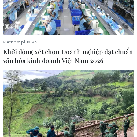
04/08/2026 11:56
UBS bị phạt 125 triệu USD vì vi phạm
luật chống rửa tiền
vietnamplus.vn
04/08/2026 04:58
Khởi động xét chọn Doanh nghiệp đạt chuẩn
văn hóa kinh doanh Việt Nam 2026
Lãi suất ngân hàng ngày 3/8: Ngân
hàng nào đang có lãi suất lên đến
10%?
04/08/2026 01:38
7 tháng năm 2026:
Tổng vốn đầu tư nước ngoài đăng ký
vào Việt Nam tăng 58%