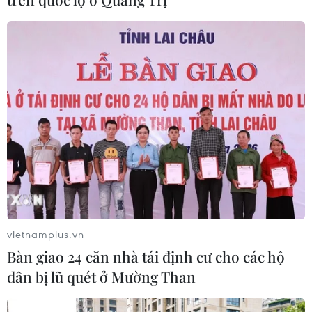
CƠ QUAN CHỦ QUẢN: THÔNG TẤN XÃ VIỆT NAM
Tổng Biên tập: TRẦN TIẾN DUẨN
Phó Tổng Biên tập: NGUYỄN THỊ TÁM, KHÚC THANH
THỦY
Sở hữu trí tuệ
Quy định sử dụng
RSS
Hỗ trợ
Ngôn ngữ
TTXVN
Dịch vụ tin
Quảng cáo
vietnamplus.vn
Liên hệ
Bàn giao 24 căn nhà tái định cư cho các hộ
dân bị lũ quét ở Mường Than
Giấy phép số: 1374/GP-BTTTT do Bộ Thông tin và Truyền thông