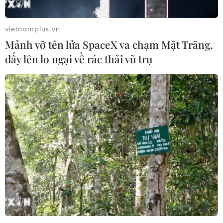
vietnamplus.vn
Mảnh vỡ tên lửa SpaceX va chạm Mặt Trăng,
dấy lên lo ngại về rác thải vũ trụ