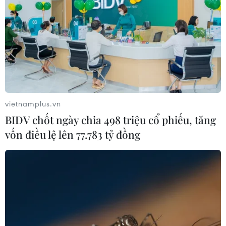
Theo dõi VietnamPlus
TIN LIÊN QUAN
vietnamplus.vn
BIDV chốt ngày chia 498 triệu cổ phiếu, tăng
vốn điều lệ lên 77.783 tỷ đồng