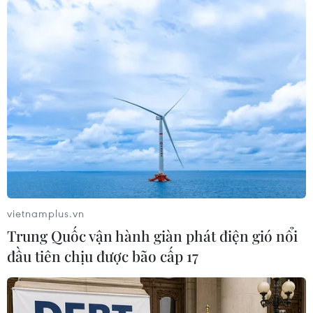
mạnh mẽ tội phạm 'tín dụng đen'
15/08/2019 11:59
Tại phiên chất vấn của Ủy ban Thường vụ Quốc hội, đại
biểu đã đưa ra nhiều câu hỏi về vấn nạn “tín dụng
đen,” sản xuất xăng dầu giả, làm giả nhãn mác,
thương hiệu Việt Nam.
vietnamplus.vn
Trung Quốc vận hành giàn phát điện gió nổi
đầu tiên chịu được bão cấp 17