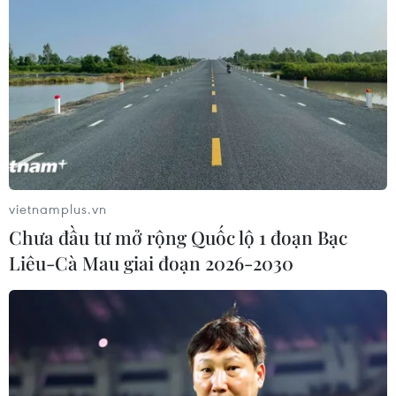
công khoản vay xã hội 721 triệu USD
cho HDBank
05/08/2026 07:46
Tăng tốc giải ngân đầu tư công,
chấm dứt tâm lý trông chờ
05/08/2026 07:39
vietnamplus.vn
Chưa đầu tư mở rộng Quốc lộ 1 đoạn Bạc
Hoàn thiện khuôn khổ pháp lý về
Liêu-Cà Mau giai đoạn 2026-2030
ngân hàng và phòng, chống rửa tiền
05/08/2026 03:43
Cà Mau gỡ “điểm nghẽn” mặt bằng,