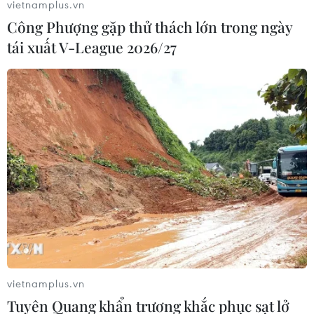
vietnamplus.vn
Công Phượng gặp thử thách lớn trong ngày
tái xuất V-League 2026/27
Không để xảy ra bị động, bất ngờ trong
phòng chống tội phạm
vietnamplus.vn
25/07/2019 09:05
Tuyên Quang khẩn trương khắc phục sạt lở