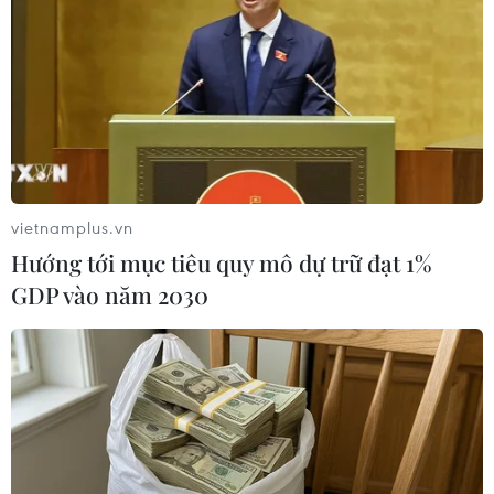
vietnamplus.vn
Hướng tới mục tiêu quy mô dự trữ đạt 1%
GDP vào năm 2030