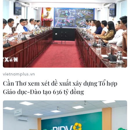
vietnamplus.vn
Cần Thơ xem xét đề xuất xây dựng Tổ hợp
Giáo dục-Đào tạo 636 tỷ đồng
#Vĩnh Phúc
#Cho vay nặng lãi
#Tín dụng đen
#Hiệu cầm đồ
Phú Thọ
Vĩnh Phúc