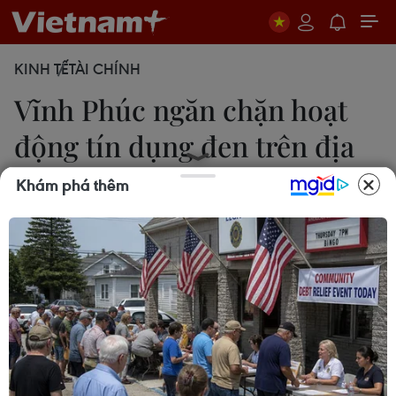
KINH TẾ
TÀI CHÍNH
Vĩnh Phúc ngăn chặn hoạt
động tín dụng đen trên địa
bàn
Khám phá thêm
29/08/2019 02:48
Toàn tỉnh Vĩnh Phúc có 442 cơ sở kinh doanh dịch
vụ cầm đồ, hỗ trợ tài chính, trong đó một số cơ sở
có biểu hiện vi phạm pháp luật như cho vay nặng
lãi, tín dụng đen, đòi nợ.