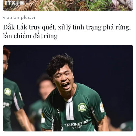
vietnamplus.vn
Đắk Lắk truy quét, xử lý tình trạng phá rừng,
lấn chiếm đất rừng
'Hoạt động tín dụng đen diễn biến rất
phức tạp, gây ra nhiều hệ lụy'
20/05/2019 07:09
Báo cáo của Ủy ban Kinh tế Quốc hội chỉ ra ‘tín dụng
đen’ diễn biến rất phức tạp, làm mất trật tự an ninh xã
hội trong khi công tác quản lý hoạt động này còn bất
cập.