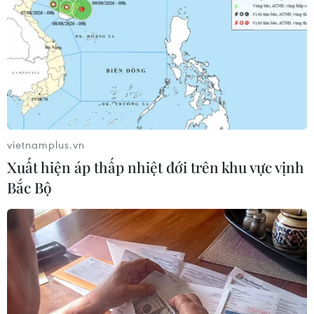
Trường Sa
Buổi truyền hình trực tuyến có điểm cầu trong đất
liền tại thành phố Nha Trang và kết nối với ba
điểm cầu tại thị trấn Trường Sa, xã Sinh Tồn và xã
Song Tử Tây của huyện đảo Trường Sa.
(Vietnam+)
vietnamplus.vn
Xuất hiện áp thấp nhiệt đới trên khu vực vịnh
Bắc Bộ