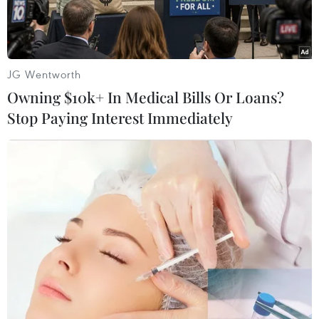
JG Wentworth
Owning $10k+ In Medical Bills Or Loans?
Stop Paying Interest Immediately
Các đơn vị nghệ thuật đã sẵn sàng "tung" ra những sản phẩm
hấp dẫn phục vụ khán giả. (Ảnh: Nhà hát kịch Việt Nam)
Kỳ nghỉ Tết đã cận kề, các đơn vị nghệ thuật
cũng đã sẵn sàng soạn một “mâm cỗ” nghệ
thuật đặc sắc chiêu đãi khán giả. Tết Giáp Thìn