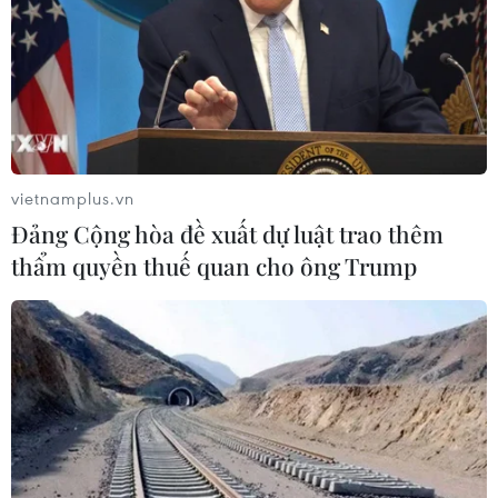
06/08/2026 07:30
Chủ tịch Quốc hội Thái Lan dự khai
mạc Triển lãm 50 năm quan hệ ngoại
giao Việt Nam-Thái Lan
06/08/2026 05:48
vietnamplus.vn
Đảng Cộng hòa đề xuất dự luật trao thêm
Hà Nội: 'Đánh thức' di sản văn hóa,
thẩm quyền thuế quan cho ông Trump
mở đường cho sáng tạo
06/08/2026 04:25
Quảng Trị bảo tồn di tích và hệ thống
mạch nước ngầm ở 14 giếng cổ xã
Cồn Tiên