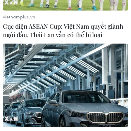
TIN LIÊN QUAN
vietnamplus.vn
Cục diện ASEAN Cup: Việt Nam quyết giành
ngôi đầu, Thái Lan vẫn có thể bị loại
Phim truyền hình về lực lượng cứu hỏa sẽ
lên sóng dịp Tết Nguyên đán
31/01/2024 09:26
Phim truyền hình “Đi về phía lửa” là sự tri ân những hy