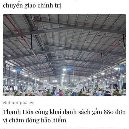
anh sinh ra tại Bắc Ninh, tuổi thơ gắn bó với
chuyển giao chính trị
hình ảnh liền anh liền chị ngân nga khúc hát
giao duyên trong những ngày lễ tháng Giêng.
Làn điệu dân ca quê hương là cảm hứng để anh
sáng tác bài hát.
Mới đây, doanh nhân-ca sỹ Tuấn Cường ra mắt
MV
“Gia đình đoàn viên”
(sáng tác của nhạc sỹ
Tuấn Hồ) như món quà ý nghĩa gửi tặng khán
giả chào đón năm mới.
vietnamplus.vn
Thanh Hóa công khai danh sách gần 880 đơn
vị chậm đóng bảo hiểm