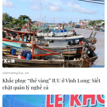
(Pháp) vào ngày 17/1/1899.
vietnamplus.vn
Khắc phục “thẻ vàng” IUU ở Vĩnh Long: Siết
chặt quản lý nghề cá
Tác phẩm mới của Nhà hát kịch Việt Nam.