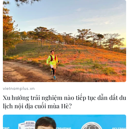
“Showcase 2023: Thương” truyền tải hữu
hình những điều muốn nói
01/12/2023 15:06
Thông qua “Showcase 2023: Thương," AVSQ muốn
truyền tải thông điệp “Hữu hình những điều muốn nói"
nhằm tiếp thêm động lực cho các bạn trẻ Việt Nam
đang sống tự lập tại đất nước Australia.
vietnamplus.vn
Xu hướng trải nghiệm nào tiếp tục dẫn dắt du
lịch nội địa cuối mùa Hè?