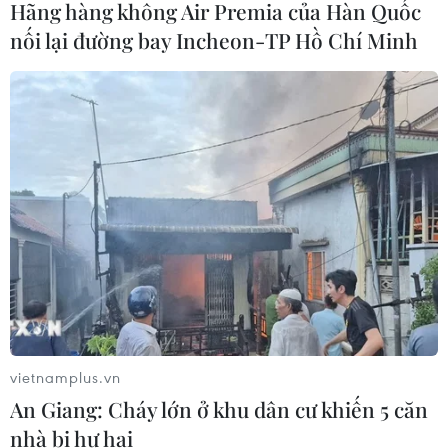
Hãng hàng không Air Premia của Hàn Quốc
nối lại đường bay Incheon-TP Hồ Chí Minh
TIN CÙNG CHUYÊN MỤC
Nhịp điệu Samulnori vang
dội, Áo dài - Hanbok 'khoe sắc' bên
sông Hàn
07/08/2026 04:39
Để di sản ướp trà sen Quảng An luôn
song hành cùng nhịp sống đương
đại
07/08/2026 03:40
vietnamplus.vn
An Giang: Cháy lớn ở khu dân cư khiến 5 căn
Nghệ nhân Đặng Văn Hậu
nhà bị hư hại