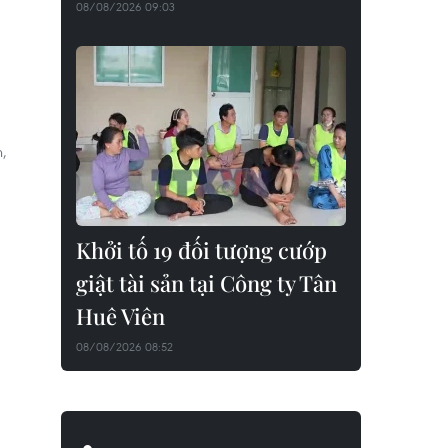
08/08/2026 09:03
h,
Khởi tố 19 đối tượng cướp
giật tài sản tại Công ty Tân
Huê Viên
08/08/2026 08:52