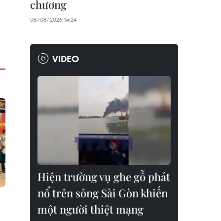
chương
08/08/2026 14:24
VIDEO
Hiện trường vụ ghe gỗ phát
nổ trên sông Sài Gòn khiến
một người thiệt mạng