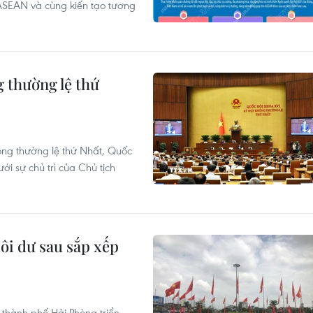
ASEAN và cùng kiến tạo tương
g thường lệ thứ
ng thường lệ thứ Nhất, Quốc
ới sự chủ trì của Chủ tịch
dôi dư sau sắp xếp
 thành phố Hải Phòng triển