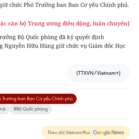
giữ chức Phó Trưởng ban Ban Cơ yếu Chính phủ.
ác cán bộ Trung ương điều động, luân chuyển]
 trưởng Bộ Quốc phòng đã ký quyết định
g Nguyễn Hữu Hùng giữ chức vụ Giám đốc Học
(TTXVN/Vietnam+)
ó Trưởng ban Ban Cơ yếu Chính phủ
 mã
#Bộ Quốc phòng
Theo dõi VietnamPlus