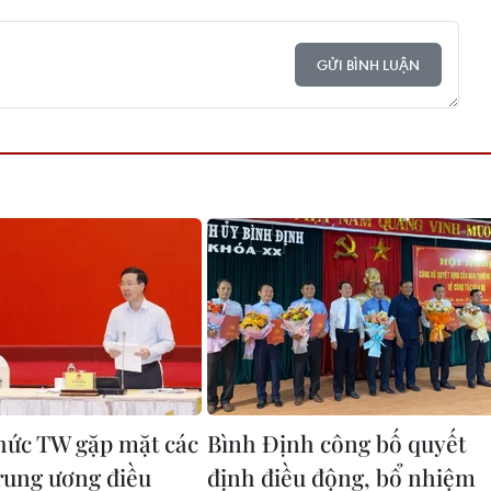
GỬI BÌNH LUẬN
hức TW gặp mặt các
Bình Định công bố quyết
rung ương điều
định điều động, bổ nhiệm