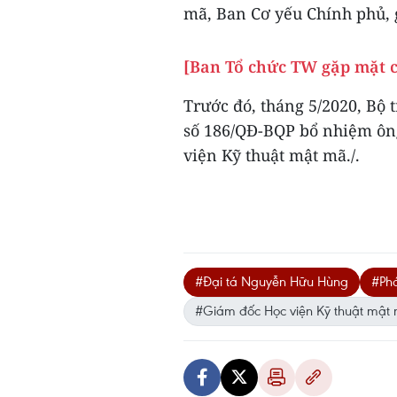
mã, Ban Cơ yếu Chính phủ, 
[Ban Tổ chức TW gặp mặt c
Trước đó, tháng 5/2020, Bộ
số 186/QĐ-BQP bổ nhiệm ôn
viện Kỹ thuật mật mã./.
#Đại tá Nguyễn Hữu Hùng
#Ph
#Giám đốc Học viện Kỹ thuật mật