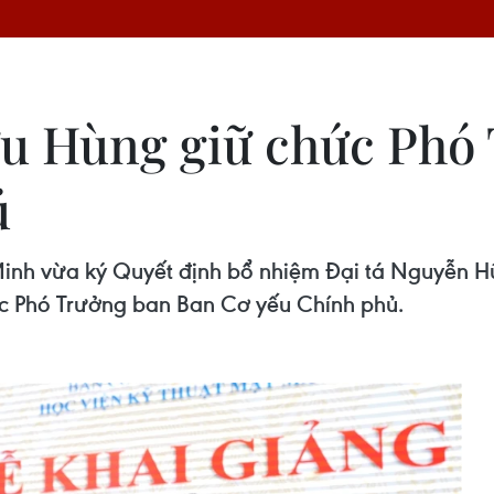
ữu Hùng giữ chức Phó
ủ
inh vừa ký Quyết định bổ nhiệm Đại tá Nguyễn H
c Phó Trưởng ban Ban Cơ yếu Chính phủ.