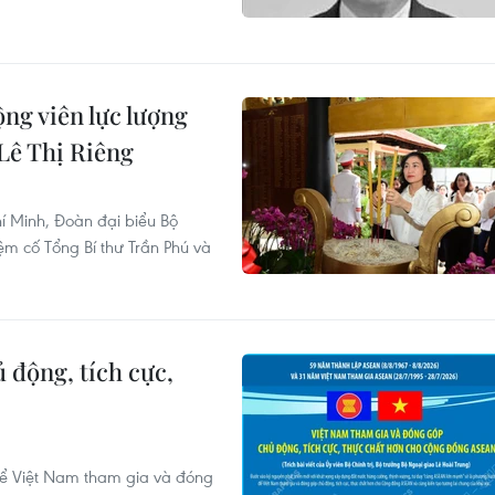
ng viên lực lượng
 Lê Thị Riêng
í Minh, Đoàn đại biểu Bộ
 cố Tổng Bí thư Trần Phú và
 động, tích cực,
N
ể Việt Nam tham gia và đóng