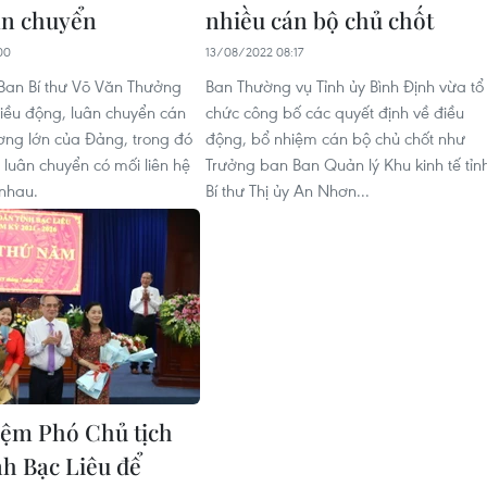
ân chuyển
nhiều cán bộ chủ chốt
00
13/08/2022 08:17
Ban Bí thư Võ Văn Thưởng
Ban Thường vụ Tỉnh ủy Bình Định vừa tổ
iều động, luân chuyển cán
chức công bố các quyết định về điều
ương lớn của Đảng, trong đó
động, bổ nhiệm cán bộ chủ chốt như
 luân chuyển có mối liên hệ
Trưởng ban Ban Quản lý Khu kinh tế tỉn
 nhau.
Bí thư Thị ủy An Nhơn...
ệm Phó Chủ tịch
h Bạc Liêu để