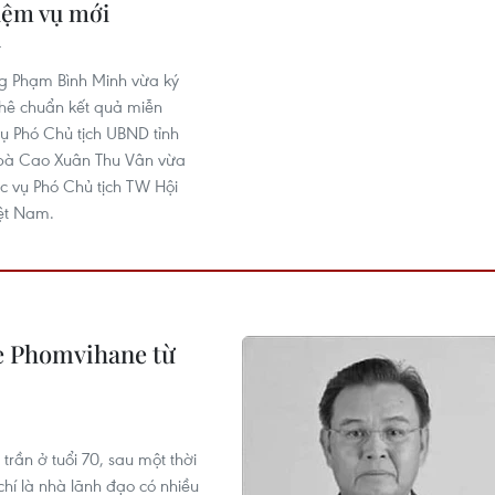
iệm vụ mới
4
g Phạm Bình Minh vừa ký
hê chuẩn kết quả miễn
ụ Phó Chủ tịch UBND tỉnh
 bà Cao Xuân Thu Vân vừa
c vụ Phó Chủ tịch TW Hội
ệt Nam.
e Phomvihane từ
rần ở tuổi 70, sau một thời
í là nhà lãnh đạo có nhiều