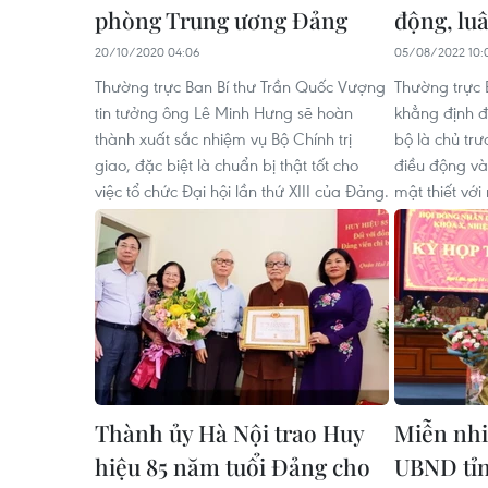
phòng Trung ương Đảng
động, lu
20/10/2020 04:06
05/08/2022 10:
Thường trực Ban Bí thư Trần Quốc Vượng
Thường trực 
tin tưởng ông Lê Minh Hưng sẽ hoàn
khẳng định đ
thành xuất sắc nhiệm vụ Bộ Chính trị
bộ là chủ tr
giao, đặc biệt là chuẩn bị thật tốt cho
điều động và
việc tổ chức Đại hội lần thứ XIII của Đảng.
mật thiết với
Thành ủy Hà Nội trao Huy
Miễn nhi
hiệu 85 năm tuổi Đảng cho
UBND tỉn