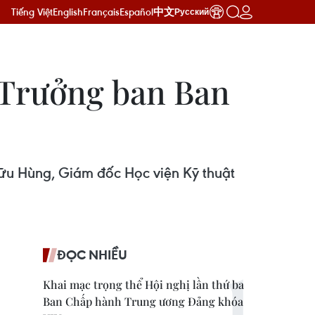
Tiếng Việt
English
Français
Español
中文
Русский
 Trưởng ban Ban
ữu Hùng, Giám đốc Học viện Kỹ thuật
ĐỌC NHIỀU
Khai mạc trọng thể Hội nghị lần thứ ba
Ban Chấp hành Trung ương Đảng khóa