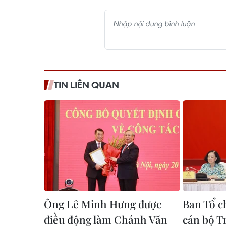
TIN LIÊN QUAN
Ông Lê Minh Hưng được
Ban Tổ c
điều động làm Chánh Văn
cán bộ T