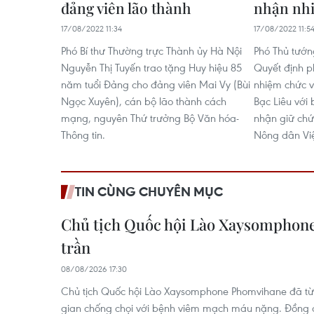
đảng viên lão thành
nhận nh
17/08/2022 11:34
17/08/2022 11:5
Phó Bí thư Thường trực Thành ủy Hà Nội
Phó Thủ tướn
Nguyễn Thị Tuyến trao tặng Huy hiệu 85
Quyết định p
năm tuổi Đảng cho đảng viên Mai Vy (Bùi
nhiệm chức v
Ngọc Xuyên), cán bộ lão thành cách
Bạc Liêu với
mạng, nguyên Thứ trưởng Bộ Văn hóa-
nhận giữ chứ
Thông tin.
Nông dân Vi
TIN CÙNG CHUYÊN MỤC
Chủ tịch Quốc hội Lào Xaysomphon
trần
08/08/2026 17:30
Chủ tịch Quốc hội Lào Xaysomphone Phomvihane đã từ t
gian chống chọi với bệnh viêm mạch máu nặng. Đồng ch