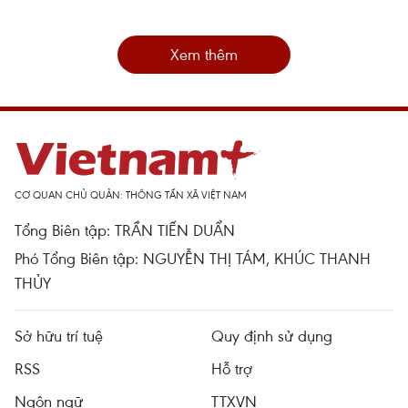
Xem thêm
CƠ QUAN CHỦ QUẢN: THÔNG TẤN XÃ VIỆT NAM
Tổng Biên tập: TRẦN TIẾN DUẨN
Phó Tổng Biên tập: NGUYỄN THỊ TÁM, KHÚC THANH
THỦY
Sở hữu trí tuệ
Quy định sử dụng
RSS
Hỗ trợ
Ngôn ngữ
TTXVN