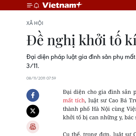
XÃ HỘI
Đề nghị khởi tố kí
Đại diện pháp luật gia đình sản phụ mất 
3/11.
08/11/2011 07:59
Đại diện cho gia đình sản 
mất tích
, luật sư Cao Bá T
thành phố Hà Nội cùng Việ
khởi tố bị can những y, bác 
Cụ thể, trong đơn, luật sư 