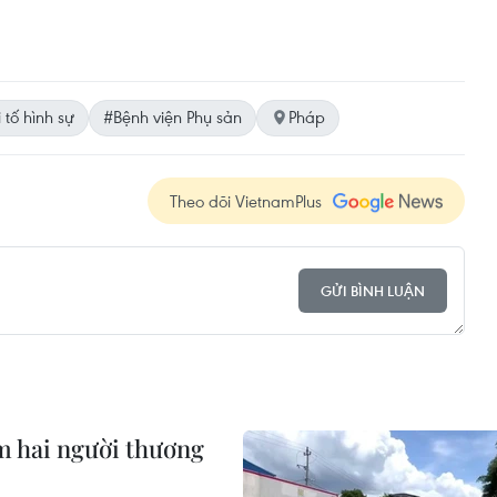
 tố hình sự
#Bệnh viện Phụ sản
Pháp
Theo dõi VietnamPlus
GỬI BÌNH LUẬN
àm hai người thương