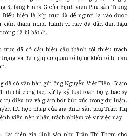
òng 6, tầng 6 nhà G của Bệnh viện Phụ sản Trung
 Biểu hiện là kíp trực đã để người lạ vào được
an cấm thăm nom. Hành vi này đã dẫn đến hậu
ường đã bị bắt đi.
 trực đã có dấu hiệu cấu thành tội thiếu trách
rọng và đề nghị cơ quan tố tụng khởi tố bị can
an.
g đã có văn bản gửi ông Nguyễn Viết Tiến, Giám
ình chỉ công tác, xử lý kỷ luật toàn bộ y, bác sỹ
c vụ điều tra và giảm bớt bức xúc trong dư luận.
uyền lợi hợp pháp của gia đình sản phụ Trần Thị
ệnh viện nên nhận trách nhiệm về sự việc này.
+
, đại diện gia đình sản phụ Trần Thị Thơm cho