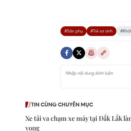
#Sản phụ
#Trẻ sơ sinh
#Khởi
TIN CÙNG CHUYÊN MỤC
Xe tải va chạm xe máy tại Đắk Lắk l
vong