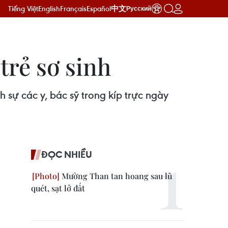
Tiếng Việt
English
Français
Español
中文
Русский
 trẻ sơ sinh
 sự các y, bác sỹ trong kíp trực ngày
ĐỌC NHIỀU
Mường Than tan hoang sau lũ
quét, sạt lở đất