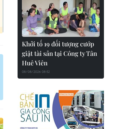
Khởi tố 19 đối tượng cướp
giật tài sản tại Công ty Tân
Huê Viên
08/08/2026 08:52