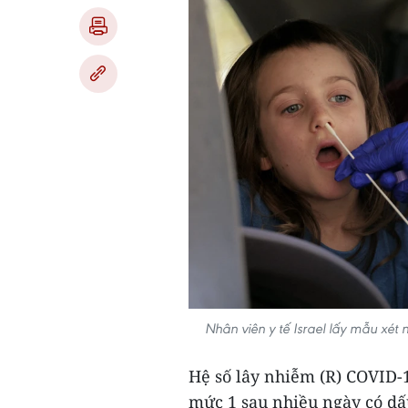
Nhân viên y tế Israel lấy mẫu xé
Hệ số lây nhiễm (R) COVID-1
mức 1 sau nhiều ngày có dấ