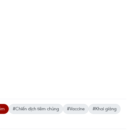
iễm
#Chiến dịch tiêm chủng
#Vaccine
#Khai giảng