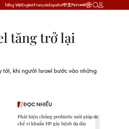
Tiếng Việt
English
Français
Español
中文
Русский
 tăng trở lại
 tới, khi người Israel bước vào những
ĐỌC NHIỀU
Phát hiện chủng probiotic mới giúp ức
chế vi khuẩn HP gây bệnh dạ dày