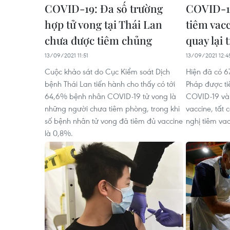
COVID-19: Đa số trường
COVID-1
hợp tử vong tại Thái Lan
tiêm vac
chưa được tiêm chủng
quay lại 
13/09/2021 11:51
13/09/2021 12:4
Cuộc khảo sát do Cục Kiểm soát Dịch
Hiện đã có 67
bệnh Thái Lan tiến hành cho thấy có tới
Pháp được t
64,6% bệnh nhân COVID-19 tử vong là
COVID-19 và
những người chưa tiêm phòng, trong khi
vaccine, tất 
số bệnh nhân tử vong đã tiêm đủ vaccine
nghị tiêm va
là 0,8%.