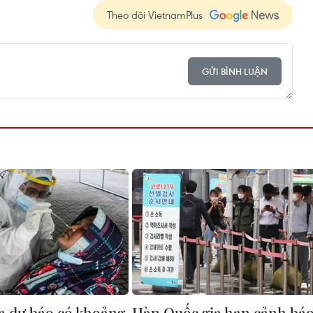
Theo dõi VietnamPlus
GỬI BÌNH LUẬN
a dự báo có khoảng
Hàn Quốc gia hạn cảnh bá