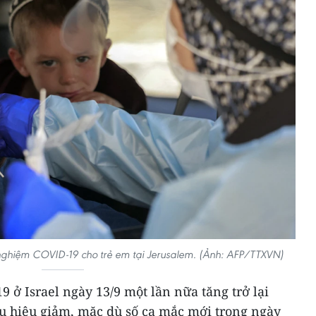
t nghiệm COVID-19 cho trẻ em tại Jerusalem. (Ảnh: AFP/TTXVN)
9 ở Israel ngày 13/9 một lần nữa tăng trở lại
u hiệu giảm, mặc dù số ca mắc mới trong ngày