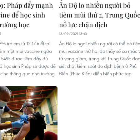
9: Pháp đẩy mạnh
Ấn Độ lo nhiều người bỏ
cine để học sinh
tiêm mũi thứ 2, Trung Quố
trường học
nỗ lực chặn dịch
5
13/09/2021 13:43
% trẻ em từ 12-17 tuổi tại
Ấn Độ lo ngại nhiều người có thể bỏ tiê
iêm một mũi vaccine ngừa
mũi vaccine thứ hai do thấy số ca mắc 
 54% được tiêm đầy đủ
tử vong giảm, trong khi Trung Quốc đa
cả học sinh Pháp sẽ được đề
siết chặt kiểm soát do dịch bệnh ở Phủ
ccine thông qua nhà trường.
Điền (Phúc Kiến) diễn biến phức tạp.