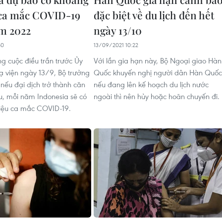
u ca mắc COVID-19
đặc biệt về du lịch đến hết
m 2022
ngày 13/10
40
13/09/2021 10:22
ng cuộc điều trần trước Ủy
Với lần gia hạn này, Bộ Ngoại giao Hàn
ạ viện ngày 13/9, Bộ trưởng
Quốc khuyến nghị người dân Hàn Quốc
 nếu đại dịch trở thành căn
nếu đang lên kế hoạch du lịch nước
, mỗi năm Indonesia sẽ có
ngoài thì nên hủy hoặc hoãn chuyến đi.
riệu ca mắc COVID-19.