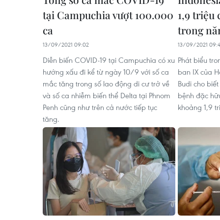
tại Campuchia vượt 100.000
1,9 triệ
ca
trong nă
13/09/2021 09:02
13/09/2021 09:
Diễn biến COVID-19 tại Campuchia có xu
Phát biểu tro
hướng xấu đi kể từ ngày 10/9 với số ca
ban IX của H
mắc tăng trong số lao động di cư trở về
Budi cho biết
và số ca nhiễm biến thể Delta tại Phnom
bệnh đặc hữu
Penh cũng như trên cả nước tiếp tục
khoảng 1,9 t
tăng.