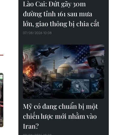
Lào Cai: Đứt gãy 30m
đường tỉnh 161 sau mưa
lớn, giao thông bị chia cắt
07/08/2026 10:08
Mỹ có đang chuẩn bị một
chiến lược mới nhằm vào
Iran?
o