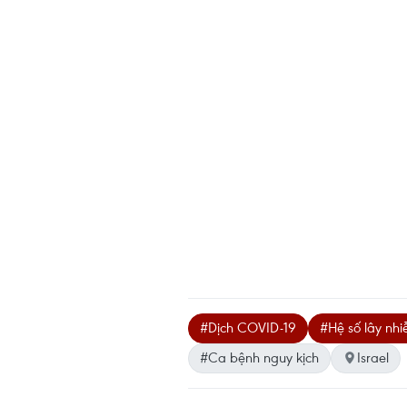
#Dịch COVID-19
#Hệ số lây nh
#Ca bệnh nguy kịch
Israel