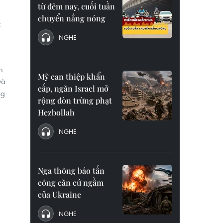
từ đêm nay, cuối tuần
chuyển nắng nóng
c
NGHE
m
Mỹ can thiệp khẩn
và
cấp, ngăn Israel mở
ng
rộng đòn trừng phạt
Hezbollah
NGHE
Nga thông báo tấn
công căn cứ ngầm
của Ukraine
NGHE