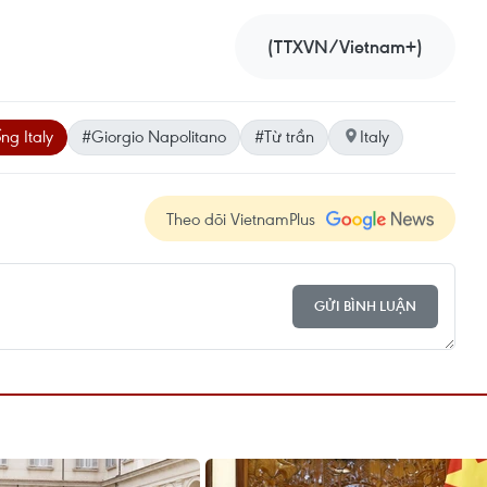
(TTXVN/Vietnam+)
ng Italy
#Giorgio Napolitano
#Từ trần
Italy
Theo dõi VietnamPlus
GỬI BÌNH LUẬN