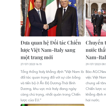
Đưa quan hệ Đối tác Chiến
Chuyến t
lược Việt Nam-Italy sang
nước thắt
một trang mới
Nam-Ita
27/07/2023 16:15
29/07/2023 08:
Tổng thống Italy khẳng định "Việt Nam là
Báo AGCNews
đối tác quan trọng đối với sự cân bằng
việc Việt Nam
và tiến bộ ở Ấn Độ Dương-Thái Bình
chung về tăn
Dương, khu vực mà Italy đang ngày
Chiến lược s
càng chú trọng, nhất quán trong Chiến
khẳng định m
lược của EU."
hai nước.