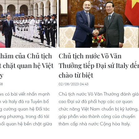
hăm của Chủ tịch
Chủ tịch nước Võ Văn
 chặt quan hệ Việt
Thưởng tiếp Đại sứ Italy đế
ly
chào từ biệt
58
02/08/2023 04:43
 có bài viết nhấn mạnh
Chủ tịch nước Võ Văn Thưởng đánh giá
 và Italy đã ra Tuyên bố
cao Đại sứ đã phối hợp các cơ quan
g cường quan hệ Đối tác
chức năng Việt Nam chuẩn bị kỹ lưỡng,
ong phương, trong đó tái
góp phần vào thành công của chuyến
ối quan hệ bền chặt giữa
thăm cấp nhà nước Cộng hòa Italy.