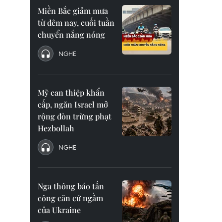
Miền Bắc giảm mưa
từ đêm nay, cuối tuần
chuyển nắng nóng
NGHE
Mỹ can thiệp khẩn
cấp, ngăn Israel mở
rộng đòn trừng phạt
Hezbollah
NGHE
Nga thông báo tấn
công căn cứ ngầm
của Ukraine