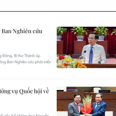
g Ban Nghiên cứu
g Đảng, Bí thư Thành ủy,
ởng Ban Nghiên cứu phát triển
ường vụ Quốc hội về
về việc bổ nhiệm ông Nguyễn