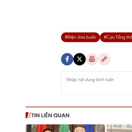
#Điện chia buồn
#Cựu Tổng thố
TIN LIÊN QUAN