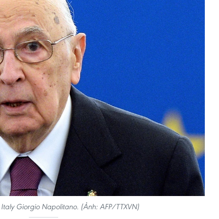
Italy Giorgio Napolitano. (Ảnh: AFP/TTXVN)