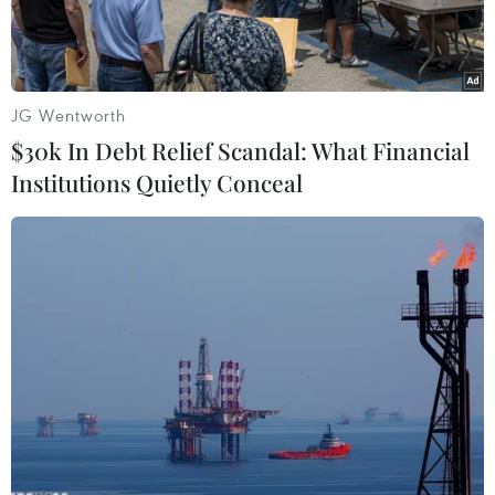
JG Wentworth
$30k In Debt Relief Scandal: What Financial
Institutions Quietly Conceal
(Nguồn: Android Central)
Điện thoại Galaxy Fold của Samsung có giá bán
tới 1.980 USD dễ bị hỏng, vỡ sau một hoặc hai
ngày sử dụng.
Theo hãng tin CNBC, một sỗ mẫu điện thoại
được Samsung gửi cho hãng tin này để đánh giá