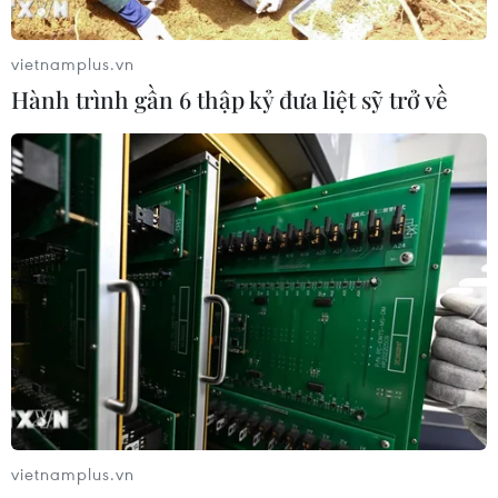
vietnamplus.vn
Hành trình gần 6 thập kỷ đưa liệt sỹ trở về
vietnamplus.vn