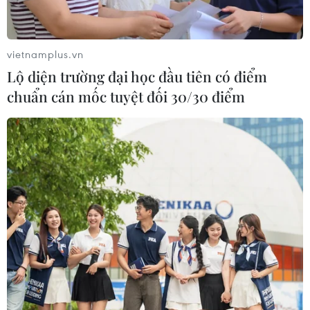
Panasonic ra mắt tai nghe không dây
dạng kẹp vành tai đầu tiên
04/07/2026 04:19
vietnamplus.vn
Lộ diện trường đại học đầu tiên có điểm
chuẩn cán mốc tuyệt đối 30/30 điểm
Ban hành danh mục hệ thống trí tuệ
nhân tạo có rủi ro cao
02/07/2026 14:16
Fujifilm hồi sinh dòng máy máy ảnh
phim dùng một lần
01/07/2026 13:57
Cách Bosch định nghĩa lại không