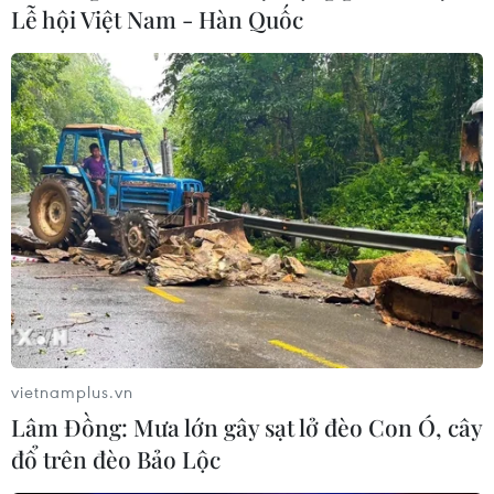
Lễ hội Việt Nam - Hàn Quốc
thoại gập Galaxy Fold
12/04/2019 07:19
Samsung cho biết những khách hàng đăng ký tìm hiểu
thêm về điện thoại màn hình gập, Galaxy Fold trong
ngày hôm nay 12/4 sẽ có quyền đặt hàng trước mẫu
điện thoại này vào tuần tới.
vietnamplus.vn
Lâm Đồng: Mưa lớn gây sạt lở đèo Con Ó, cây
đổ trên đèo Bảo Lộc