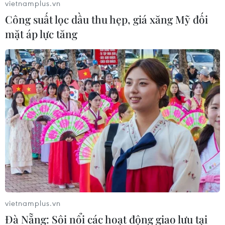
vietnamplus.vn
Theo Bloomberg, Samsung đang lên kế hoạch ra thêm
Công suất lọc dầu thu hẹp, giá xăng Mỹ đối
hai điện thoại màn hình gập với thiết kế khác biệt đáng
mặt áp lực tăng
kể so với mẫu Galaxy Fold.
vietnamplus.vn
Đà Nẵng: Sôi nổi các hoạt động giao lưu tại
Samsung sắp mở đặt hàng trước điện