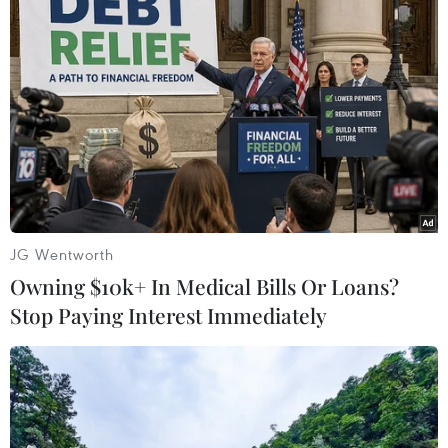
trên với Galaxy Fold./.
(Vietnam+)
JG Wentworth
Owning $10k+ In Medical Bills Or Loans?
Stop Paying Interest Immediately
#Samsung
#Galaxy Fold
#Điện thoại gập