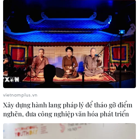
Samsung hé lộ chi tiết thông số kỹ thuật
của điện thoại Galaxy Fold
16/04/2019 07:01
Hai tháng sau khi ra mắt một cách sơ lược, Samsung
bắt đầu công bố những chi tiết thông số kỹ thuật của
mẫu điện thoại có thể gập Galaxy Fold.
vietnamplus.vn
Xây dựng hành lang pháp lý để tháo gỡ điểm
nghẽn, đưa công nghiệp văn hóa phát triển