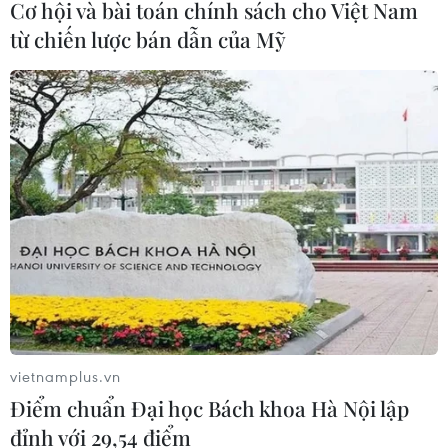
Cơ hội và bài toán chính sách cho Việt Nam
từ chiến lược bán dẫn của Mỹ
TIN CÙNG CHUYÊN MỤC
Galaxy Z Fold 8 vượt bản
Ultra, trở thành 'át chủ bài' doanh số
tại Việt Nam?
09/08/2026 04:14
Xe điện Trung Quốc mở rộng
cuộc đua công nghệ ra Đông Nam Á
08/08/2026 03:00
vietnamplus.vn
ChatGPT cung cấp tính năng chat
Điểm chuẩn Đại học Bách khoa Hà Nội lập
không giới hạn cho người dùng miễn
đỉnh với 29,54 điểm