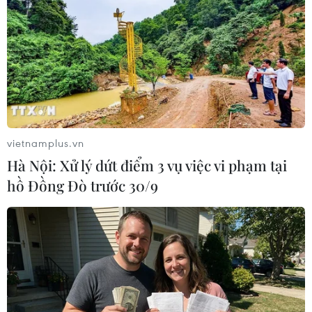
#Màn hình điện thoại
Theo dõi VietnamPlus
vietnamplus.vn
Hà Nội: Xử lý dứt điểm 3 vụ việc vi phạm tại
hồ Đồng Đò trước 30/9
TIN LIÊN QUAN