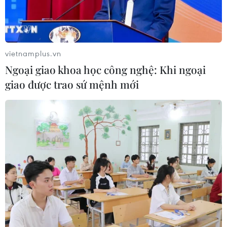
vietnamplus.vn
Ngoại giao khoa học công nghệ: Khi ngoại
giao được trao sứ mệnh mới
Nhà cung cấp mặt kính iPhone sẵn sàng
cho điện thoại màn hình gập
05/03/2019 22:12
Nhà cung cấp mặt kính iPhone của Apple, Corning
đang phát triển một sản phẩm tấm ốp mặt điện thoại có
thể gập trong bối cảnh các đối thủ cạnh tranh tung ra