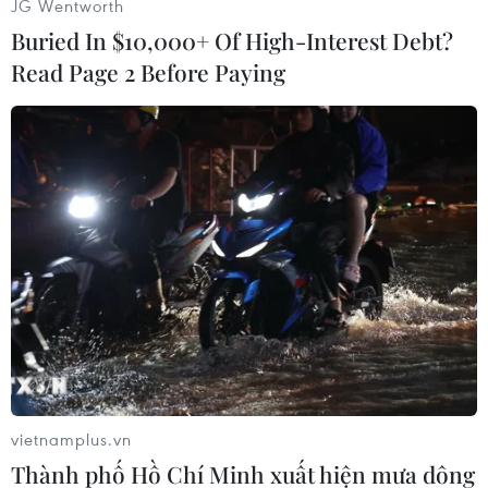
toàn chỉ sau hai ngày, nhưng ông lưu ý rằng ông
JG Wentworth
đã vô tình gỡ bỏ một lớp phim bảo vệ trên màn
Buried In $10,000+ Of High-Interest Debt?
hình.
Read Page 2 Before Paying
vietnamplus.vn
Thành phố Hồ Chí Minh xuất hiện mưa dông