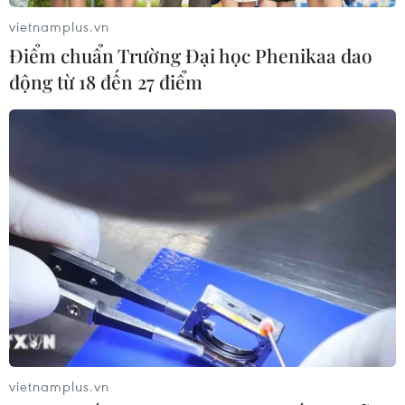
gian sống thông minh
vietnamplus.vn
26/06/2026 14:39
Điểm chuẩn Trường Đại học Phenikaa dao
động từ 18 đến 27 điểm
Meta trình làng sản phẩm mới "phá
giá" thị trường kính thông minh
24/06/2026 04:59
Đà Nẵng ra mắt hai hệ thống số
trong quản trị tài sản công và đô thị
22/06/2026 10:09
Ra mắt mô hình trạm giặt sấy thông
vietnamplus.vn
minh dành cho đô thị