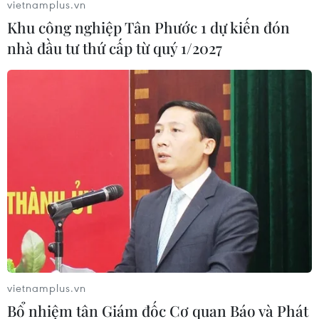
vietnamplus.vn
công ty vàng bạc đá quý
Khu công nghiệp Tân Phước 1 dự kiến đón
10/08/2026 02:06
nhà đầu tư thứ cấp từ quý 1/2027
Giá dầu tiếp tục leo thang khi rủi ro
gián đoạn nguồn cung gia tăng
10/08/2026 02:03
Giá vàng đi ngang trong phiên giao
dịch đầu tuần
10/08/2026 02:02
vietnamplus.vn
Hàn Quốc và Đài Loan lần đầu tiên
Bổ nhiệm tân Giám đốc Cơ quan Báo và Phát
vượt Nhật Bản về kim ngạch xuất