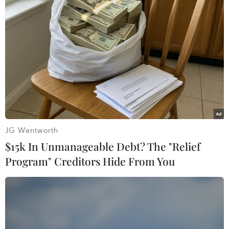
#Nhập khẩu
#Đầu tư
#Nông nghiệp
Tp. Hồ Chí Minh
Hungary
Theo dõi VietnamPlus
JG Wentworth
$15k In Unmanageable Debt? The "Relief
Program" Creditors Hide From You
TIN CÙNG CHUYÊN MỤC
Việt Nam-Australia định hướng mở
rộng đầu tư phát triển chuỗi giá trị
lúa gạo
10/08/2026 12:40