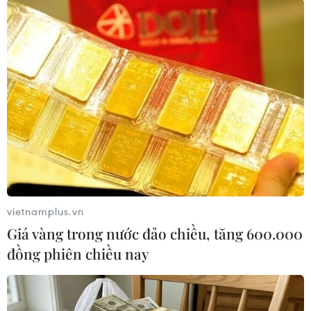
(TTXVN/Vietnam+)
vietnamplus.vn
Giá vàng trong nước đảo chiều, tăng 600.000
đồng phiên chiều nay
#Doanh nghiệp Hungary
#Đối tác kinh doanh
#Thành phố Hồ Chí Minh
#EU
#ASEAN
#Công nghệ năng lượng
#Năng lượng tái sinh