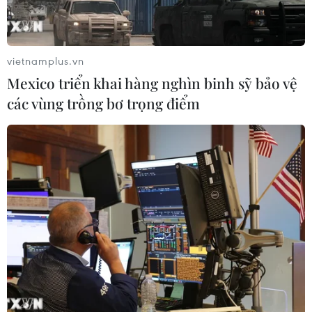
Bridgestone Việt Nam giới thiệu
dòng lốp hiệu suất cao thế hệ mới
Potenza
vietnamplus.vn
24/07/2026 06:46
Mexico triển khai hàng nghìn binh sỹ bảo vệ
các vùng trồng bơ trọng điểm
Hà Nội xây dựng phương án hỗ trợ
người thu nhập thấp đổi xe máy cũ
24/07/2026 06:15
Hãng xe điện Polestar chính thức rút
lui khỏi thị trường Mỹ
21/07/2026 04:29
Cố vấn Nhà Trắng cảnh báo BYD gia