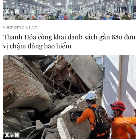
vietnamplus.vn
Thanh Hóa công khai danh sách gần 880 đơn
vị chậm đóng bảo hiểm