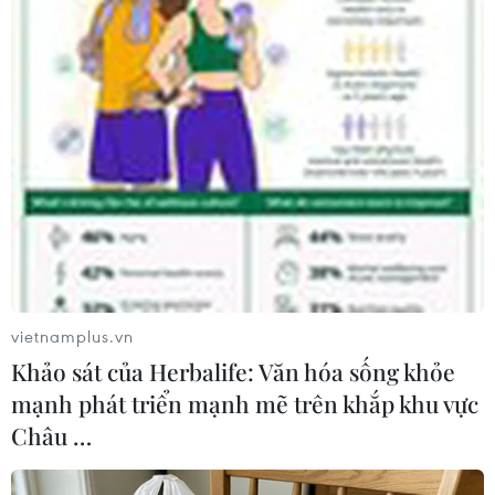
vietnamplus.vn
#COVID-19
#TC MOTOR
#doanh số bán hàng
Khảo sát của Herbalife: Văn hóa sống khỏe
#Hyundai Accent
#hatchback
#tạm dừng hoạt động
mạnh phát triển mạnh mẽ trên khắp khu vực
Châu …