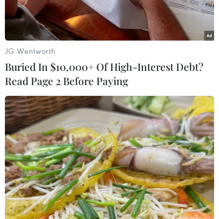
JG Wentworth
Buried In $10,000+ Of High-Interest Debt?
Read Page 2 Before Paying
Mẫu xe Hyundai Accent vượt mặt "vua doanh số" để lên đầu
bảng xếp hạng ôtô Việt Nam tháng đầu năm 2020. (Ảnh
nguồn: TMV)
Mặc dù đang trong dịch COVID-19 với diễn biến
phức tạp, nhưng TC MOTOR có doanh số bán
hàng trong tháng Ba vừa qua tăng trưởng đến