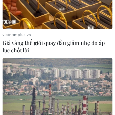
vietnamplus.vn
Giá vàng thế giới quay đầu giảm nhẹ do áp
lực chốt lời
Từ 5/4, Nissan Việt Nam tạm dừng hoạt
động để phòng chống COVID-19
02/04/2020 22:35
Các đại lý Nissan ở Hà Nội và Đà Nẵng đã chính thức
đóng cửa, một số đại lý phía Nam vẫn duy trì số lượng
nhân viên dưới 20 người/ngày để hỗ trợ khách hàng
khi cần thiết.