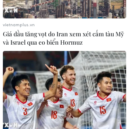
vietnamplus.vn
Giá dầu tăng vọt do Iran xem xét cấm tàu Mỹ
và Israel qua eo biển Hormuz
Doanh số bán xe của Tesla vẫn vượt trội
trong quý 1 năm 2020
03/04/2020 15:10