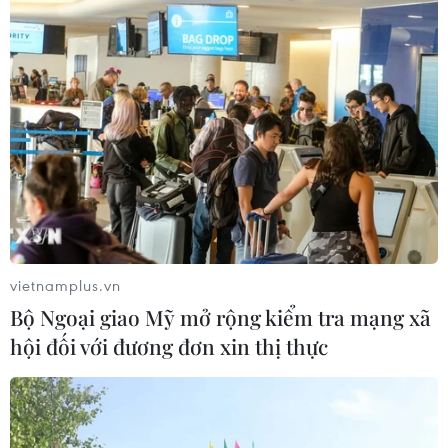
30/07/2026 03:59
Pin xe điện - lời giải của bài toán
nguồn điện cho AI
30/07/2026 01:35
Kia đầu tư 649 triệu USD sản xuất ôtô
điện tại Mexico
vietnamplus.vn
29/07/2026 23:45
Bộ Ngoại giao Mỹ mở rộng kiểm tra mạng xã
hội đối với đương đơn xin thị thực
Động đất tại Kumamoto làm đình trệ
chuỗi cung ứng bán dẫn và ôtô Nhật
Bản