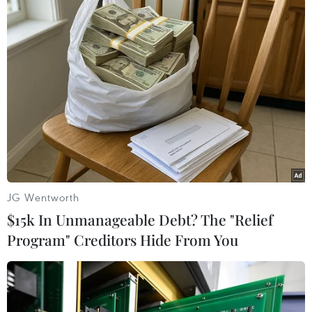
Theo dõi VietnamPlus
TIN LIÊN QUAN
JG Wentworth
$15k In Unmanageable Debt? The "Relief
Program" Creditors Hide From You