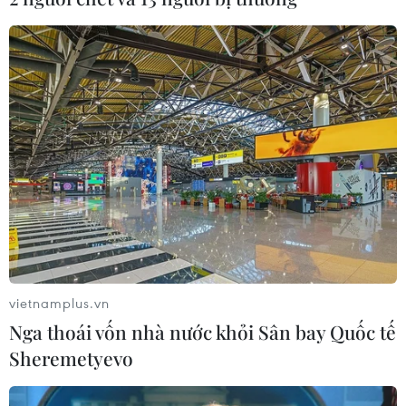
Những mẫu ôtô “bom tấn” sắp cập bến thị
trường Việt Nam trong năm 2020
10/04/2020 03:34
Sự lột xác của KIA Sorento 2021, phiên bản remake của
Honda City hay gương mặt mới từ hãng xe Mercedes
Benz,... tất cả sẽ khiến "thị trường bốn bánh" Việt trong
năm nay trở nên sôi động hơn rất nhiều.
vietnamplus.vn
Nga thoái vốn nhà nước khỏi Sân bay Quốc tế
Sheremetyevo