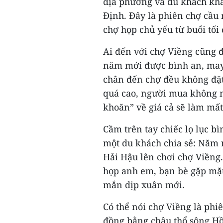
địa phương và du khách khắ
Định. Đây là phiên chợ cầu
chợ họp chủ yếu từ buổi tố
Ai đến với chợ Viềng cũng 
năm mới được bình an, may 
chân đến chợ đều không đặt
quá cao, người mua không 
khoăn” về giá cả sẽ làm mất
Cầm trên tay chiếc lọ lục b
một du khách chia sẻ: Năm n
Hải Hậu lên chơi chợ Viềng.
họp anh em, bạn bè gặp mặ
mắn dịp xuân mới.
Có thể nói chợ Viềng là ph
đồng bằng châu thổ sông H