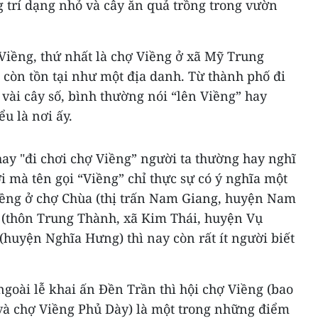
 trí dạng nhỏ và cây ăn quả trồng trong vườn
Viềng, thứ nhất là chợ Viềng ở xã Mỹ Trung
 còn tồn tại như một địa danh. Từ thành phố đi
vài cây số, bình thường nói “lên Viềng” hay
u là nơi ấy.
hay "đi chơi chợ Viềng” người ta thường hay nghĩ
ơi mà tên gọi “Viềng” chỉ thực sự có ý nghĩa một
ềng ở chợ Chùa (thị trấn Nam Giang, huyện Nam
 (thôn Trung Thành, xã Kim Thái, huyện Vụ
(huyện Nghĩa Hưng) thì nay còn rất ít người biết
oài lễ khai ấn Đền Trần thì hội chợ Viềng (bao
à chợ Viềng Phủ Dày) là một trong những điểm