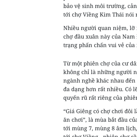
bảo vệ sinh môi trường, cả
tới chợ Viềng Kim Thái nói 
Nhiều người quan niệm, lỡ 
chợ đầu xuân này của Nam Đ
trạng phấn chấn vui vẻ của
Từ một phiên chợ của cư dâ
không chỉ là những người 
ngành nghề khác nhau đến t
đa dạng hơn rất nhiều. Có 
quyến rũ rất riêng của phi
“Giá Giêng có chợ chơi đôi l
ăn chơi”, là mùa bắt đầu củ
tới mùng 7, mùng 8 âm lịch,
tới chợ Viềng - phiên chợ c