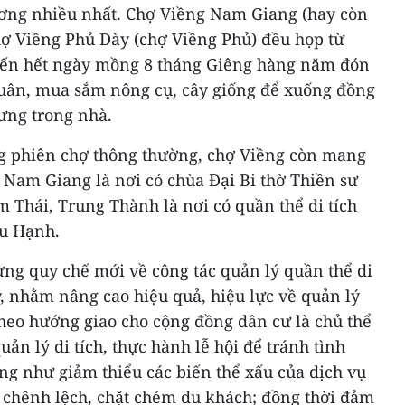
ơng nhiều nhất. Chợ Viềng Nam Giang (hay còn
hợ Viềng Phủ Dày (chợ Viềng Phủ) đều họp từ
đến hết ngày mồng 8 tháng Giêng hàng năm đón
uân, mua sắm nông cụ, cây giống để xuống đồng
rưng trong nhà.
g phiên chợ thông thường, chợ Viềng còn mang
 Nam Giang là nơi có chùa Đại Bi thờ Thiền sư
 Thái, Trung Thành là nơi có quần thể di tích
u Hạnh.
g quy chế mới về công tác quản lý quần thể di
y, nhằm nâng cao hiệu quả, hiệu lực về quản lý
 theo hướng giao cho cộng đồng dân cư là chủ thể
uản lý di tích, thực hành lễ hội để tránh tình
ũng như giảm thiểu các biến thể xấu của dịch vụ
n chênh lệch, chặt chém du khách; đồng thời đảm