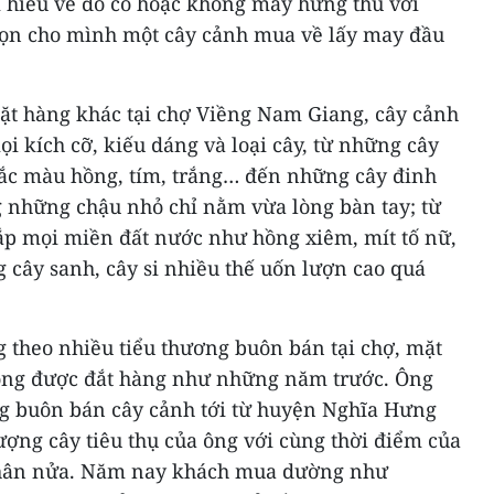
hiểu về đồ cổ hoặc không mấy hứng thú với
họn cho mình một cây cảnh mua về lấy may đầu
t hàng khác tại chợ Viềng Nam Giang, cây cảnh
i kích cỡ, kiếu dáng và loại cây, từ những cây
ắc màu hồng, tím, trắng… đến những cây đinh
g những chậu nhỏ chỉ nằm vừa lòng bàn tay; từ
p mọi miền đất nước như hồng xiêm, mít tố nữ,
cây sanh, cây si nhiều thế uốn lượn cao quá
 theo nhiều tiểu thương buôn bán tại chợ, mặt
ng được đắt hàng như những năm trước. Ông
g buôn bán cây cảnh tới từ huyện Nghĩa Hưng
lượng cây tiêu thụ của ông với cùng thời điểm của
hân nửa. Năm nay khách mua dường như