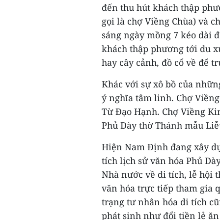
đến thu hút khách thập phư
gọi là chợ Viềng Chùa) và c
sáng ngày mồng 7 kéo dài 
khách thập phương tới du x
hay cây cảnh, đồ cổ về để t
Khác với sự xô bồ của nhữn
ý nghĩa tâm linh. Chợ Viềng
Từ Đạo Hạnh. Chợ Viềng Kim
Phủ Dày thờ Thánh mẫu Liễ
Hiện Nam Định đang xây dựn
tích lịch sử văn hóa Phủ Dà
Nhà nước về di tích, lễ hội
văn hóa trực tiếp tham gia q
trạng tư nhân hóa di tích c
phát sinh như đổi tiền lẻ ă