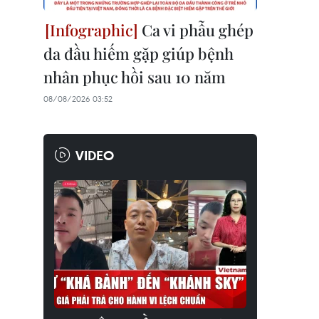
Ca vi phẫu ghép
da đầu hiếm gặp giúp bệnh
nhân phục hồi sau 10 năm
08/08/2026 03:52
VIDEO