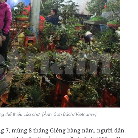
ng thể thiếu của chợ. (Ảnh: Sơn Bách/Vietnam+)
ng 7, mùng 8 tháng Giêng hàng năm, người dân