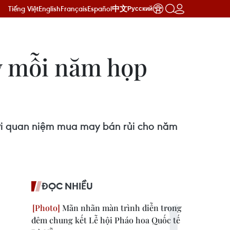
Tiếng Việt
English
Français
Español
中文
Русский
y mỗi năm họp
với quan niệm mua may bán rủi cho năm
ĐỌC NHIỀU
Mãn nhãn màn trình diễn trong
đêm chung kết Lễ hội Pháo hoa Quốc tế