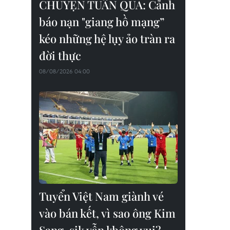
CHUYỆN TUẦN QUA: Cảnh
báo nạn "giang hồ mạng”
kéo những hệ lụy ảo tràn ra
đời thực
08/08/2026 04:00
Tuyển Việt Nam giành vé
vào bán kết, vì sao ông Kim