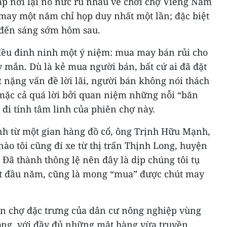
p nơi lại nô nức rủ nhau về chơi chợ Viềng Nam
 may một năm chỉ họp duy nhất một lần; đặc biệt
i đến sáng sớm hôm sau.
đều đinh ninh một ý niệm: mua may bán rủi cho
mắn. Dù là kẻ mua người bán, bất cứ ai đã đặt
 nặng vấn đề lời lãi, người bán không nói thách
mặc cả quá lời bởi quan niệm những nỗi “băn
 đi tính tâm linh của phiên chợ này.
ình từ một gian hàng đồ cổ, ông Trịnh Hữu Mạnh,
ào tôi cũng đi xe từ thị trấn Thịnh Long, huyện
 Đã thành thông lệ nên đây là dịp chúng tôi tụ
t đầu năm, cũng là mong “mua” được chút may
iên chợ đặc trưng của dân cư nông nghiệp vùng
ồng, với đầy đủ những mặt hàng vừa truyền