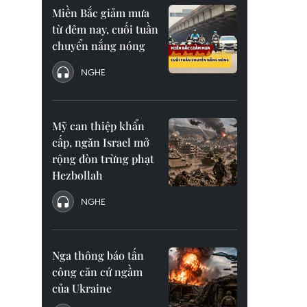
Miền Bắc giảm mưa
từ đêm nay, cuối tuần
chuyển nắng nóng
NGHE
Mỹ can thiệp khẩn
cấp, ngăn Israel mở
rộng đòn trừng phạt
Hezbollah
NGHE
Nga thông báo tấn
công căn cứ ngầm
của Ukraine