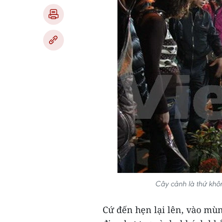
Cây cảnh là thứ khô
Cứ đến hẹn lại lên, vào mù