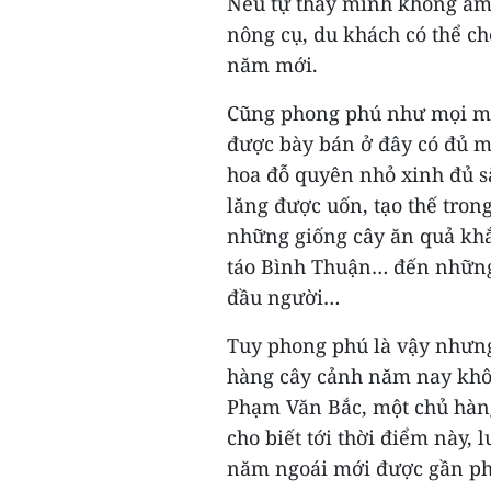
Nếu tự thấy mình không am 
nông cụ, du khách có thể c
năm mới.
Cũng phong phú như mọi mặ
được bày bán ở đây có đủ mọ
hoa đỗ quyên nhỏ xinh đủ s
lăng được uốn, tạo thế tron
những giống cây ăn quả khắ
táo Bình Thuận… đến những 
đầu người…
Tuy phong phú là vậy nhưng
hàng cây cảnh năm nay khô
Phạm Văn Bắc, một chủ hàn
cho biết tới thời điểm này, 
năm ngoái mới được gần p