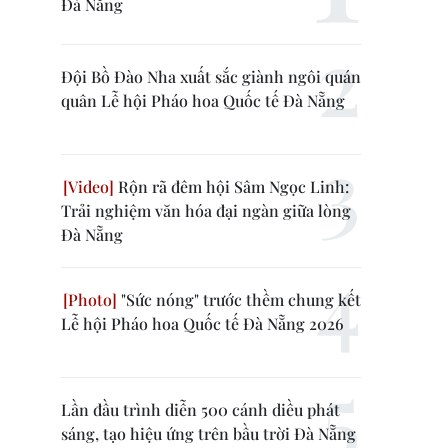
Đà Nẵng
Đội Bồ Đào Nha xuất sắc giành ngôi quán
quân Lễ hội Pháo hoa Quốc tế Đà Nẵng
Rộn rã đêm hội Sâm Ngọc Linh:
Trải nghiệm văn hóa đại ngàn giữa lòng
Đà Nẵng
"Sức nóng" trước thềm chung kết
Lễ hội Pháo hoa Quốc tế Đà Nẵng 2026
Lần đầu trình diễn 500 cánh diều phát
sáng, tạo hiệu ứng trên bầu trời Đà Nẵng