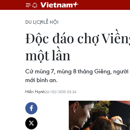
DU LỊCH
LỄ HỘI
Độc đáo chợ Viền
một lần
Cứ mùng 7, mùng 8 tháng Giêng, người d
mới bình an.
Hiền Hạnh
26/02/2015 03:34