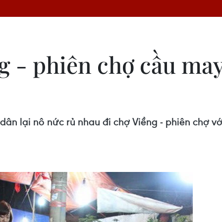
g - phiên chợ cầu ma
ân lại nô nức rủ nhau đi chợ Viềng - phiên chợ 