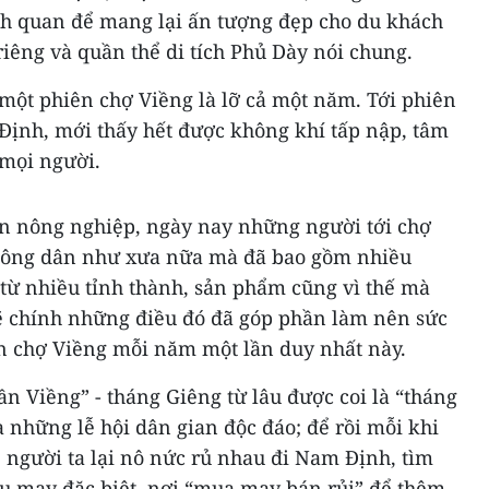
nh quan để mang lại ấn tượng đẹp cho du khách
riêng và quần thể di tích Phủ Dày nói chung.
một phiên chợ Viềng là lỡ cả một năm. Tới phiên
ịnh, mới thấy hết được không khí tấp nập, tâm
 mọi người.
n nông nghiệp, ngày nay những người tới chợ
nông dân như xưa nữa mà đã bao gồm nhiều
ừ nhiều tỉnh thành, sản phẩm cũng vì thế mà
lẽ chính những điều đó đã góp phần làm nên sức
ên chợ Viềng mỗi năm một lần duy nhất này.
ần Viềng” - tháng Giêng từ lâu được coi là “tháng
a những lễ hội dân gian độc đáo; để rồi mỗi khi
 người ta lại nô nức rủ nhau đi Nam Định, tìm
ầu may đặc biệt, nơi “mua may bán rủi” để thêm