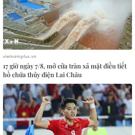
vietnamplus.vn
17 giờ ngày 7/8, mở cửa tràn xả mặt điều tiết
hồ chứa thủy điện Lai Châu