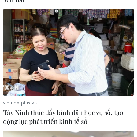
Thời tiết ngày 26/4: Khu vực Hà Nội có
mưa rào và dông, trưa chiều trời nắng
25/04/2025 23:27
Khu vực Hà Nội nhiều mây, có mưa rào và dông vài
nơi, trưa chiều trời nắng, gió nhẹ. Trong mưa dông có
khả năng xảy ra lốc, sét và gió giật mạnh; nhiệt độ phổ
biến từ 23-31 độ C.
vietnamplus.vn
Tây Ninh thúc đẩy bình dân học vụ số, tạo
động lực phát triển kinh tế số