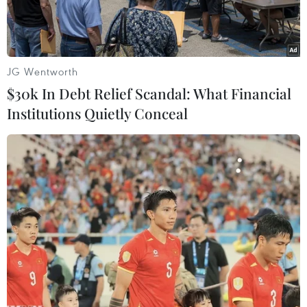
JG Wentworth
$30k In Debt Relief Scandal: What Financial
Institutions Quietly Conceal
Thành phố Hồ Chí Minh chuẩn bị cho lễ kỷ niệm 50 năm Ngày
Giải phóng miền Nam, thống nhất đất nước. (Ảnh: Anh
Tuấn/TTXVN)
Chiều 27/4, nhận định về xu thế thời tiết dịp
nghỉ lễ 30/4-1/5, Phó Trưởng phòng Dự báo thời