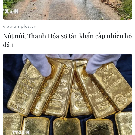
vietnamplus.vn
Nứt núi, Thanh Hóa sơ tán khẩn cấp nhiều hộ
dân
Thời tiết ngày 27/4: Hà Nội có nơi mưa to
vào chiều tối, Tây Nguyên nắng nóng
26/04/2025 23:30
Dự báo ngày 27/4, Hà Nội có mưa rào vài nơi, trưa