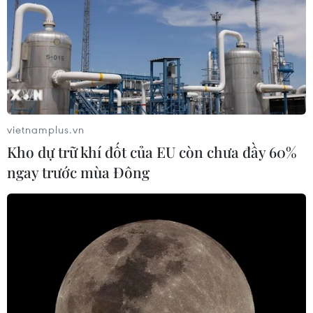
#Dự báo thời tiết
#Mưa rào
#Trời mát
#Mưa dông
vietnamplus.vn
Kho dự trữ khí đốt của EU còn chưa đầy 60%
ngay trước mùa Đông
Theo dõi VietnamPlus
Bản Tin Dự báo Thời tiết
Áp thấp nhiệt đới trên vịnh Bắc Bộ sẽ gây ảnh