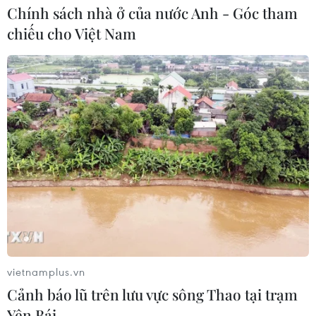
Chính sách nhà ở của nước Anh - Góc tham
26/04/2025 00:52
chiếu cho Việt Nam
Với chỉ số AQI ở mức 123, chất lượng không khí của Hà
Nội ở mức màu cam "không tốt với nhóm nhạy cảm"
trong khi không khí Thành phố Hồ Chí Minh ở mức màu
xanh lá "Tốt", với chỉ số AQI là 50.
vietnamplus.vn
Cảnh báo lũ trên lưu vực sông Thao tại trạm
Yên Bái