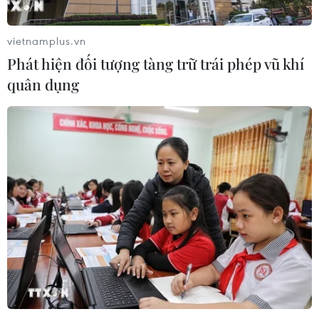
vietnamplus.vn
Phát hiện đối tượng tàng trữ trái phép vũ khí
quân dụng
TIN CÙNG CHUYÊN MỤC
Khởi tố, truy nã 3 đối tượng hoạt
động nhằm lật đổ chính quyền nhân
dân
07/08/2026 13:51
Bảo mẫu tại cơ sở mầm non thừa
nhận hành vi bạo hành hai trẻ
07/08/2026 12:27