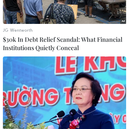
JG Wentworth
$30k In Debt Relief Scandal: What Financial
Institutions Quietly Conceal
Các bị cáo tại phiên tòa ngày 24/5. (Ảnh: Công Mạo/TTXVN)
Sau gần 2 tuần xét xử sơ thẩm, sáng 24/5, Tòa án
Nhân dân tỉnh An Giang đã tuyên phạt 62 bị cáo
trong đường dây đánh bạc gần 1.000 tỷ đồng ở
An Giang tổng cộng 208 năm 6 tháng tù về các
tội “Tổ chức đánh bạc,” “Đánh bạc;” buộc các bị
cáo nộp lại hơn 4,846 tỷ đồng tiền thu lợi bất