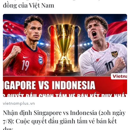
đồng của Việt Nam
Triệt phá đường dây cá độ bóng đá liên
tỉnh, quy mô 100 tỷ đồng
28/04/2023 11:30
Lương Tiến Tùng mua tài khoản từ nhà cái ở nước
ngoài, sau đó chia nhỏ các tài khoản tổ chức điều hành
đánh bạc. Từ tháng 12/2022 đến khi bị bắt, tổng số tiền
các đối tượng giao dịch khoảng 100 tỷ.
vietnamplus.vn
Nhận định Singapore vs Indonesia (20h ngày
7/8): Cuộc quyết đấu giành tấm vé bán kết
duy …