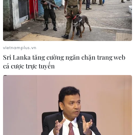
Lập kênh TikTok khởi nghiệp, lừa
đảo chiếm đoạt 15 tỷ đồng
05/08/2026 11:36
vietnamplus.vn
Sri Lanka tăng cường ngăn chặn trang web
Đắk Lắk: Án phạt nghiêm minh với
cá cược trực tuyến
đối tượng phá hoại đoàn kết dân tộc
05/08/2026 09:58
Hà Nội xét xử ổ nhóm 50 đối tượng tổ
chức sử dụng ma túy trong quán
karaoke
05/08/2026 09:38