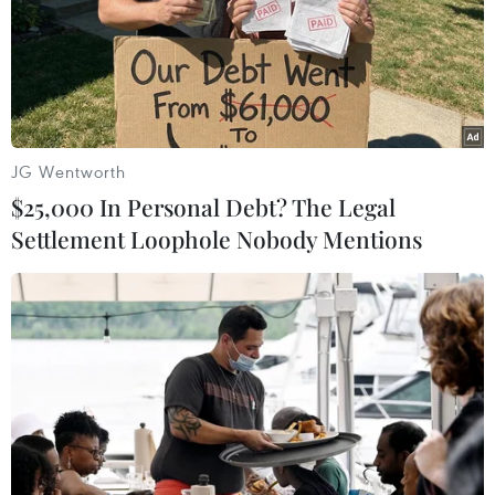
JG Wentworth
$25,000 In Personal Debt? The Legal
Settlement Loophole Nobody Mentions
An Giang: Xét xử 62 bị cáo trong đường
dây đánh bạc gần 1.000 tỷ đồng
16/03/2023 03:43
Kết quả điều tra của công an tỉnh An Giang xác định
tổng số tiền Nguyễn Thị Thủy Liên cùng đồng bọn đánh
bạc với nhau là trên 966 tỷ đồng, trong đó phơi số lô đề