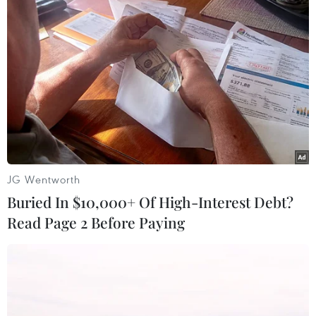
tượng bị khởi tố. Đồng thời, Cơ quan Cảnh sát
điều tra Công an tỉnh An Giang đã phối hợp với
11 huyện, thị xã, thành phố trong tỉnh và các địa
phương ngoài tỉnh điều tra, xác minh 734 đối
tượng có liên quan để xử lý theo quy định./.
(TTXVN/Vietnam+)
JG Wentworth
Buried In $10,000+ Of High-Interest Debt?
Read Page 2 Before Paying