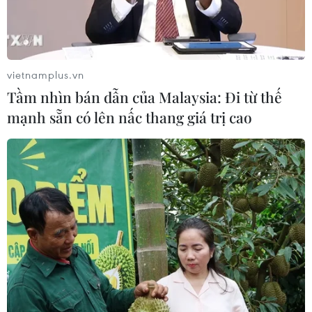
Khởi tố người đàn ông xịt vòi cao áp
vào thợ tháo dỡ nhà sát vách
05/08/2026 09:23
vietnamplus.vn
Tầm nhìn bán dẫn của Malaysia: Đi từ thế
mạnh sẵn có lên nấc thang giá trị cao
Khởi tố ca sĩ và giám đốc công ty giải
trí vì xâm phạm bản quyền trên
YouTube
05/08/2026 09:22
Tiếp nhận 47 công dân Việt Nam bị
Hoa Kỳ trục xuất về nước
05/08/2026 07:38