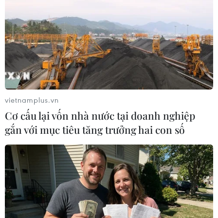
#An Giang
#Bị Cáo
#Đường Dây Đánh Bạc
#Nguyễn Thị Thủy Liên
#Xét Xử
An Giang
vietnamplus.vn
Cơ cấu lại vốn nhà nước tại doanh nghiệp
Theo dõi VietnamPlus
gắn với mục tiêu tăng trưởng hai con số
TIN LIÊN QUAN