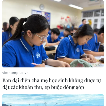
người trên quốc lộ ở Quảng Trị
06/08/2026 09:44
Khởi tố Chủ tịch Hội đồng quản trị,
Giám đốc Công ty cổ phần Mekolor
06/08/2026 09:06
Thêm một nhóm dàn cảnh cướp giật
tại khu Tân Huê Viên sa lưới
vietnamplus.vn
06/08/2026 05:57
Ban đại diện cha mẹ học sinh không được tự
đặt các khoản thu, ép buộc đóng góp
Khẩn trường khám nghiệm
hiện trường, điều tra nguyên nhân