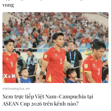
Khởi tố đối tượng giả danh Công an,
vong
lừa đảo "chạy án" tại Đắk Lắk
06/08/2026 15:07
Cảnh sát khám xét nơi ở của Huấn
"Hoa Hồng"
06/08/2026 15:04
Bãi bỏ một số văn bản quy phạm
pháp luật không còn phù hợp
06/08/2026 09:59
vietnamplus.vn
Xem trực tiếp Việt Nam-Campuchia tại
ASEAN Cup 2026 trên kênh nào?
Khởi tố người đi bộ gây tai nạn chết