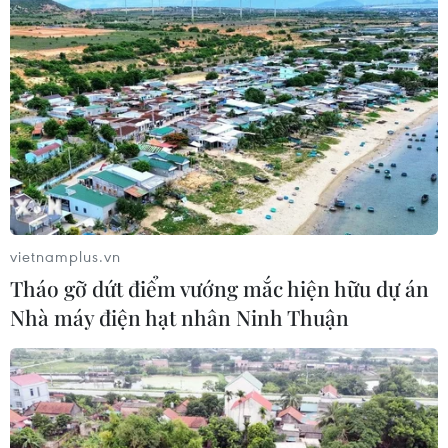
vụ cháy chợ Biên Hòa
06/08/2026 04:37
Nâng cao hiệu quả đấu tranh phòng,
chống tội phạm và vi phạm pháp luật
06/08/2026 04:13
Cảnh báo thủ đoạn lừa đảo đưa lao
vietnamplus.vn
động thời vụ sang Hàn Quốc
Tháo gỡ dứt điểm vướng mắc hiện hữu dự án
06/08/2026 04:11
Nhà máy điện hạt nhân Ninh Thuận
24 năm tù cho 2 vợ chồng tổ
chức “bay lắc” tại Hà Nội
06/08/2026 03:46