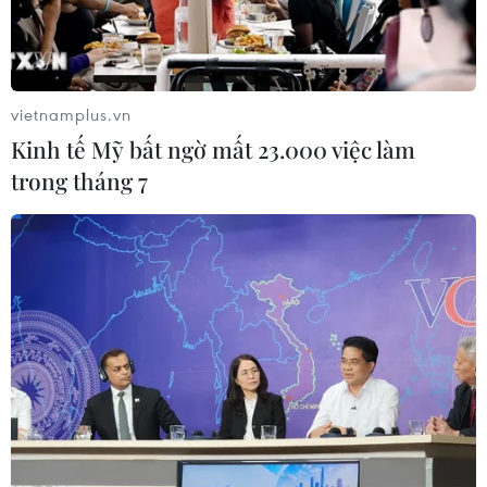
gần 408 tỷ đồng.
vietnamplus.vn
Kinh tế Mỹ bất ngờ mất 23.000 việc làm
trong tháng 7
Phạt tù 43 bị cáo trong đường dây đánh
bạc nghìn tỷ tại Bình Định