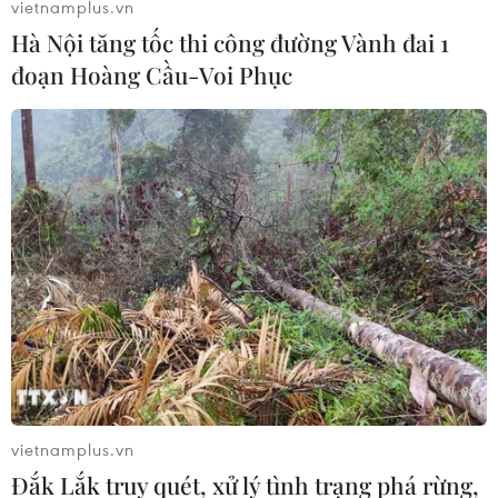
vietnamplus.vn
Hà Nội tăng tốc thi công đường Vành đai 1
đoạn Hoàng Cầu-Voi Phục
Chủ động tìm hướng thúc đẩy quan hệ
kinh tế Việt Nam-Nam Phi
30/11/2020 00:38
Nam Phi là quốc gia đầu tiên và duy nhất tại châu Phi
mà Việt Nam thiết lập quan hệ “đối tác vì hợp tác và
phát triển” và là đối tác thương mại lớn nhất của Việt
Nam ở lục địa.
vietnamplus.vn
Đắk Lắk truy quét, xử lý tình trạng phá rừng,