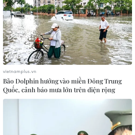
Bứt phá trước "tháng Ngâu": Hãng xe
đồng loạt bung chiêu kích cầu đa
dạng
04/08/2026 04:29
Giá vàng trong nước giảm, SJC giao
dịch xuống ngưỡng 140 triệu đồng
04/08/2026 02:22
vietnamplus.vn
Bão Dolphin hướng vào miền Đông Trung
Quốc, cảnh báo mưa lớn trên diện rộng
Giá vàng ngày 4/8: Bảng giá tại các
công ty vàng bạc đá quý
04/08/2026 01:40