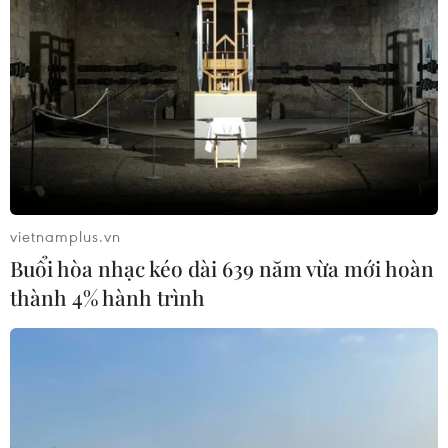
Giá vàng tăng phiên thứ tư liên tiếp,
chạm mức cao nhất trong 7 tuần
06/08/2026 08:36
Xăng dầu trong nước đồng loạt giảm,
E10RON95-III xuống còn 22.324
đồng/lít
vietnamplus.vn
06/08/2026 08:07
Buổi hòa nhạc kéo dài 639 năm vừa mới hoàn
thành 4% hành trình
Kim ngạch thương mại
song phương giữa hai nước Việt Nam
và Thái Lan
06/08/2026 06:24