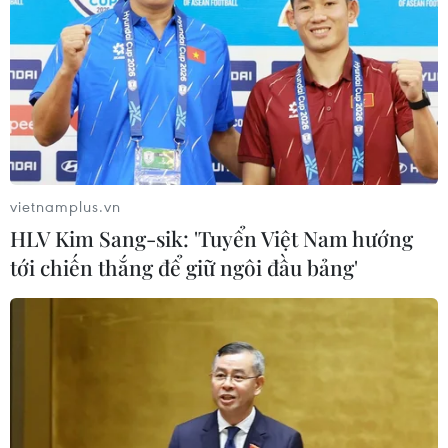
Nam Phi: Cầu nối bền chặt của
Việt Nam với các quốc gia châu Phi
23/12/2021 13:00
Nam Phi là cửa ngõ giao lưu quốc tế, tạo cơ hội thuận
lợi để Việt Nam mở rộng hợp tác với các quốc gia châu
Phi trên tất cả các lĩnh vực, đặc biệt là các nước ở khu
vực miền Nam châu Phi.
vietnamplus.vn
HLV Kim Sang-sik: 'Tuyển Việt Nam hướng
tới chiến thắng để giữ ngôi đầu bảng'