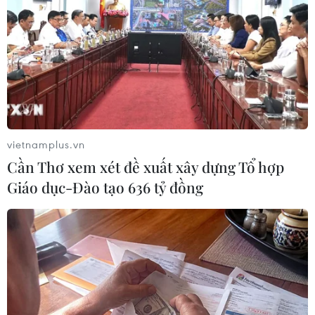
một số mặt hàng triển vọng của Việt Nam có thể
đáp ứng được yêu cầu của thị trường tỉnh và
Nam Phi (càphê, hạt tiêu, trái cây sấy khô, bánh
tráng, bánh phở khô, mỳ ăn liền...).
Đại diện ban lãnh đạo SPAR cho biết sẵn sàng
làm việc trực tiếp với doanh nghiệp sản xuất,
cung ứng Việt Nam về khả năng đưa các mặt
vietnamplus.vn
hàng triển vọng của Việt Nam tới người tiêu
Cần Thơ xem xét đề xuất xây dựng Tổ hợp
dùng.
Giáo dục-Đào tạo 636 tỷ đồng
Với mạng lưới hơn 2.400 cửa hàng mang các
thương hiệu Superspar, Spar, Kwikspar, Spar
Express, Pharmacy at Spar, Tops at Spar và
Savemor ở khắp Nam Phi, tập đoàn Spar Nam
Phi cung cấp các sản phẩm từ thực phẩm, hàng
tiêu dùng, đồ uống, dược phẩm… với chất lượng