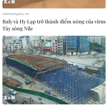
#tiêu dùng
#thị trường
Nam Phi
vietnamplus.vn
Italy và Hy Lạp trở thành điểm nóng của virus
Tây sông Nile
Theo dõi VietnamPlus
TIN LIÊN QUAN