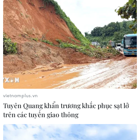
vietnamplus.vn
Tuyên Quang khẩn trương khắc phục sạt lở
Chủ tịch nước: Vẫn còn nhiều tiềm năng
trên các tuyến giao thông
hợp tác Việt Nam-Nam Phi
15/12/2021 09:08