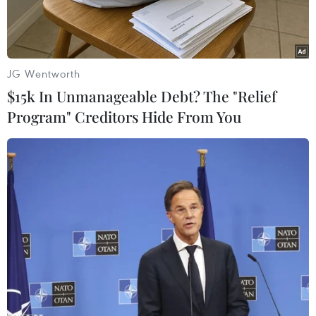
nước.
JG Wentworth
$15k In Unmanageable Debt? The "Relief
Program" Creditors Hide From You
Đoàn công tác của Đại sứ quán Việt Nam ở Nam Phi làm việc
với Phòng thương mại công nghiệp Durban. (Ảnh: Hoàng
Minh/TTXVN)
Thành phố Durban, tỉnh KwaZulu-Natal nằm ở