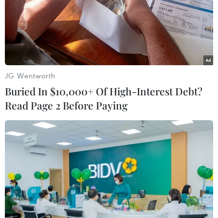
tốt và giá cả phải chăng hướng tới nhiều phân
khúc thị trường tiêu dùng khác nhau tại Nam
Phi./.
JG Wentworth
Buried In $10,000+ Of High-Interest Debt?
Read Page 2 Before Paying
Chuỗi các thương hiệu của tập đoàn Spar Ltd tại Nam Phi.
(Ảnh: Hoàng Minh/TTXVN)