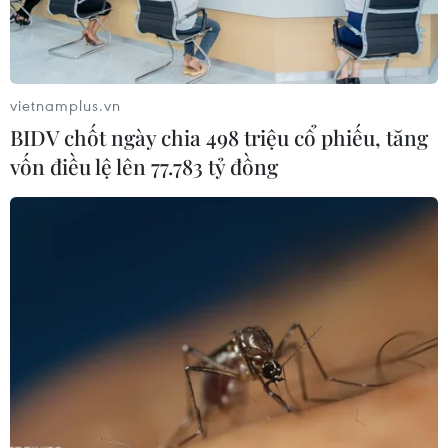
(TTXVN/Vietnam+)
vietnamplus.vn
BIDV chốt ngày chia 498 triệu cổ phiếu, tăng
vốn điều lệ lên 77.783 tỷ đồng
#Durban
#Nam Phi
#hàng hóa
#xuất nhập khẩu
#châu Phi
#giao thương
#doanh nghiệp