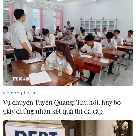
nhất và lớn nhất ở châu Phi, phía Việt Nam đã
giới thiệu về tiềm năng thị trường và cơ hội hợp
tác thương mại trực tiếp giữa các doanh nghiệp
hai nước.
Với vai trò là nơi tập hợp của hơn 3.500 doanh
nghiệp địa phương trên tất cả các lĩnh vực sản
xuất, lãnh đạo Phòng Thương mại công nghiệp
Durban, bà Palesa Phili, cho biết rất vui mừng
được đón tiếp doanh nghiệp Việt Nam tới thăm
và sẵn sàng làm đầu mối cũng như phối hợp với
vietnamplus.vn
cơ quan Thương vụ Việt Nam và Đại sứ quán
Vụ chuyên Tuyên Quang: Thu hồi, huỷ bỏ
Việt Nam tại Nam Phi để thúc đẩy nhiều hơn
giấy chứng nhận kết quả thi đã cấp
các kết nối trực tiếp giữa các doanh nghiệp của
hai nước.