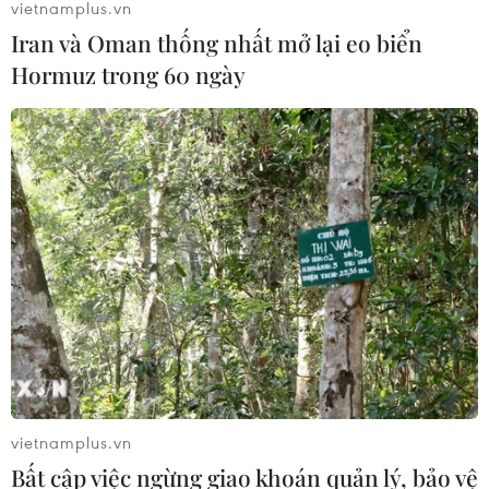
vietnamplus.vn
Iran và Oman thống nhất mở lại eo biển
Hormuz trong 60 ngày
vietnamplus.vn
Bất cập việc ngừng giao khoán quản lý, bảo vệ