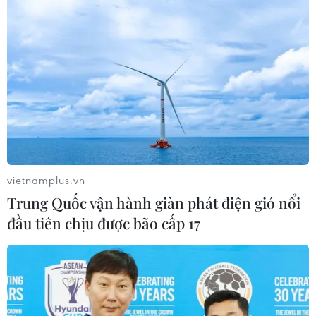
Chủ tịch nước Nguyễn Xuân Phúc đề nghị chính phủ
Việt Nam-Nam Phi nỗ lực thúc đẩy việc trao đổi đoàn,
nhất là đoàn cấp cao; tiếp tục kỳ họp liên Chính phủ,
tăng cường xúc tiến thương mại.
vietnamplus.vn
Trung Quốc vận hành giàn phát điện gió nổi
đầu tiên chịu được bão cấp 17