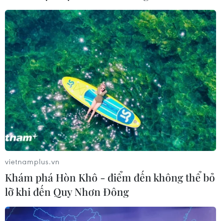
Gỡ khó khăn triển khai dự án trọng
điểm quốc gia hồ Ka Pét
07/08/2026 11:24
Indonesia nỗ lực khống chế cháy
rừng tại Vườn Quốc gia Núi Bromo
07/08/2026 10:56
Thụy Sĩ khó đạt mục tiêu giảm phát
thải khí nhà kính vào năm 2030
vietnamplus.vn
07/08/2026 09:42
Khám phá Hòn Khô - điểm đến không thể bỏ
lỡ khi đến Quy Nhơn Đông
Bão Dolphin càn quét các đảo miền