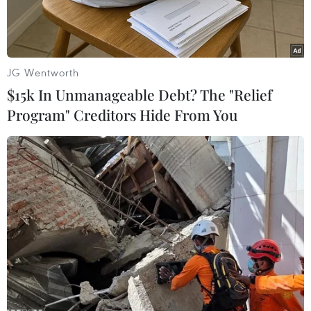
JG Wentworth
$15k In Unmanageable Debt? The "Relief
Program" Creditors Hide From You
Người dân uống nước giải nhiệt trong ngày nắng nóng tại
Bhubaneswar, Ấn Độ. (Ảnh: ANI/TTXVN)
Các nhà dự báo khí tượng cảnh báo một hiện
tượng El Nino mạnh có thể đang hình thành tại
Thái Bình Dương, với khả năng trở thành một