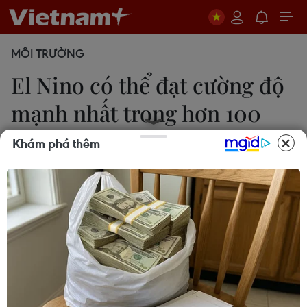
MÔI TRƯỜNG
El Nino có thể đạt cường độ
mạnh nhất trong hơn 100
năm
Khám phá thêm
Phương Hoa
10/06/2026 22:31
Tổ chức Khí tượng Thế giới (WMO) dự báo điều
kiện El Nino sẽ sớm xuất hiện và có thể kéo dài ít
nhất đến mùa Đông và đây sẽ là đợt El Nino mạnh
nhất trong 140 năm qua.