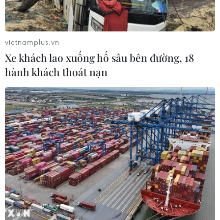
vietnamplus.vn
Xe khách lao xuống hố sâu bên đường, 18
hành khách thoát nạn
Cuộc chiến chống biến đổi khí hậu: Cuộc
đua với thời gian
05/06/2026 00:02
Với chủ đề “Toàn cầu chung tay hành động vì khí hậu,”
Ngày Môi trường Thế giới phản ánh một thực tế cấp
bách hơn: thế giới không thiếu lời cảnh báo về biến đổi
khí hậu mà thiếu hành động tương xứng.