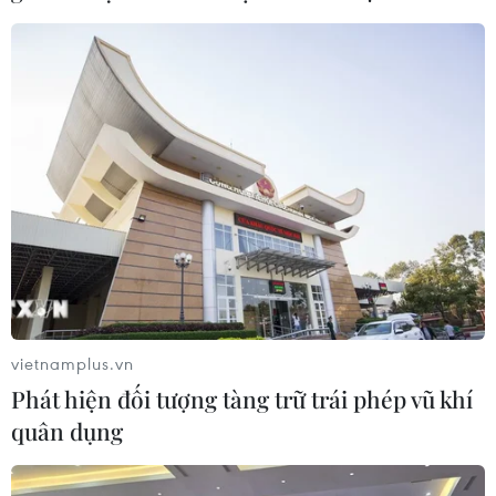
Mưa dông khiến hàng chục
chuyến bay tới Nội Bài không thể hạ
cánh
06/08/2026 04:37
Cảnh báo lũ quét, sạt lở đất ở 8 tỉnh
khu vực Bắc Bộ và Thanh Hóa
06/08/2026 03:47
Xem thêm
vietnamplus.vn
Phát hiện đối tượng tàng trữ trái phép vũ khí
quân dụng
CƠ QUAN CHỦ QUẢN: THÔNG TẤN XÃ VIỆT NAM