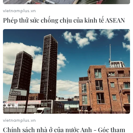
vietnamplus.vn
Phép thử sức chống chịu của kinh tế ASEAN
Ứng phó đa rủi ro khi hiện tượng thời tiết
El Nino quay trở lại
01/06/2026 01:21
vietnamplus.vn
Hiện tượng El Nino được dự báo có khả năng xuất hiện
Chính sách nhà ở của nước Anh - Góc tham