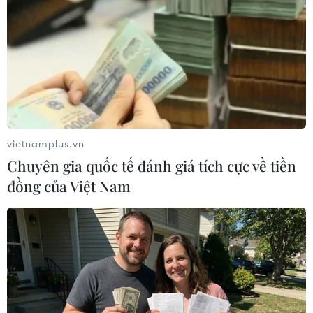
giai đoạn từ tháng 6-8 là khoảng
80%, làm gia tăng các hiện tượng
thời tiết cực đoan và lượng mưa
bất thường trên phạm vi toàn cầu.
(TTXVN/Vietnam+)
vietnamplus.vn
Chuyên gia quốc tế đánh giá tích cực về tiền
đồng của Việt Nam