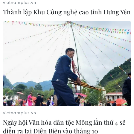
vietnamplus.vn
Áp thấp nhiệt đới trên vịnh Bắc Bộ sẽ
Thành lập Khu Công nghệ cao tỉnh Hưng Yên
gây ảnh hưởng thế nào tới Việt Nam?
07/08/2026 14:38
Nứt núi, Thanh Hóa sơ tán khẩn cấp
nhiều hộ dân
07/08/2026 13:17
Cảnh báo lũ trên lưu vực sông Thao
tại trạm Yên Bái
07/08/2026 11:51
vietnamplus.vn
Ngày hội Văn hóa dân tộc Mông lần thứ 4 sẽ
diễn ra tại Điện Biên vào tháng 10