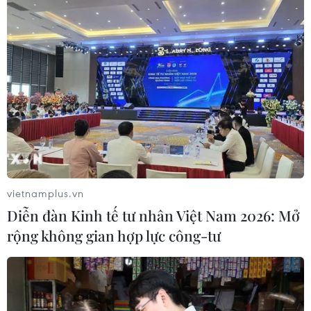
Tổng Biên tập: TRẦN TIẾN DUẨN
Phó Tổng Biên tập: NGUYỄN THỊ TÁM, KHÚC THANH
THỦY
Sở hữu trí tuệ
Quy định sử dụng
RSS
Hỗ trợ
Ngôn ngữ
TTXVN
Dịch vụ tin
Quảng cáo
vietnamplus.vn
Liên hệ
Diễn đàn Kinh tế tư nhân Việt Nam 2026: Mở
rộng không gian hợp lực công-tư
Giấy phép số: 1374/GP-BTTTT do Bộ Thông tin và Truyền thông
cấp ngày 11/9/2008.
Quảng cáo: Phó TBT Nguyễn Thị Tám: 093.5958688, Email: