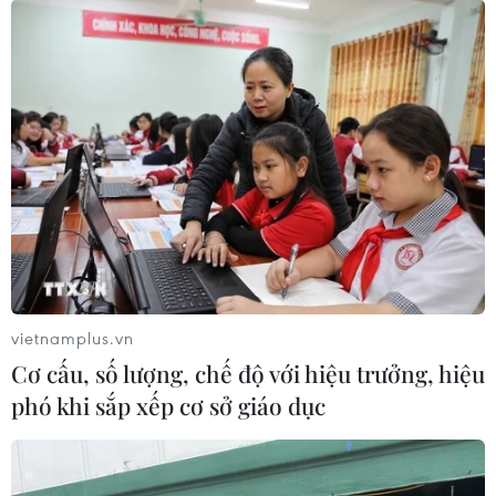
động đến mùa bão toàn cầu
22/05/2026 04:18
El Nino là một kiểu khí hậu tự nhiên liên quan đến sự
ấm lên của bề mặt đại dương ở vùng trung tâm và phía
Đông Thái Bình Dương hoặc các vùng biển nhiệt đới.
vietnamplus.vn
Cơ cấu, số lượng, chế độ với hiệu trưởng, hiệu
phó khi sắp xếp cơ sở giáo dục