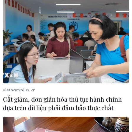
có xu hướng xuất hiện nhiều bão mạnh hơn.
El Nino cũng ảnh hưởng đến hệ sinh thái biển,
gây tẩy trắng san hô do nhiệt độ nước biển tăng
cao, trong bối cảnh các rạn san hô vốn đã chịu
áp lực từ biến đổi khí hậu.
Trong nông nghiệp, nhiều khu vực như Ấn Độ
đã ghi nhận sản lượng giảm do thời tiết bất
thường ảnh hưởng đến quá trình ra hoa và phát
triển cây trồng, trong đó có cây xoài.
vietnamplus.vn
Các nhà khoa học cho biết biến đổi khí hậu
Cắt giảm, đơn giản hóa thủ tục hành chính
không nhất thiết làm El Nino mạnh hơn, nhưng
dựa trên dữ liệu phải đảm bảo thực chất
có thể khuếch đại tác động của nó. Khi nền
nhiệt toàn cầu đã ở mức cao kỷ lục, El Nino có
thể dễ dàng đẩy nhiệt độ thế giới lên các mức