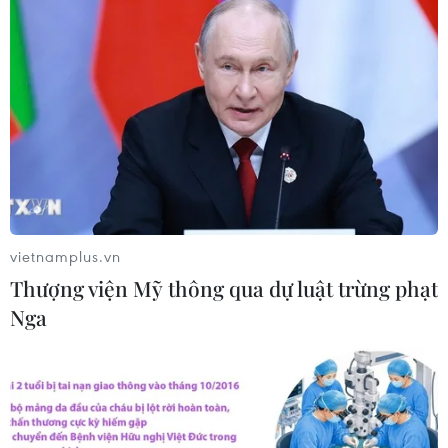
vietnamplus.vn
TIN CÙNG CHUYÊN MỤC
Thượng viện Mỹ thông qua dự luật trừng phạt
Nga
Trung Quốc nâng mức ứng phó khẩn
cấp với bão Dolphin
08/08/2026 07:10