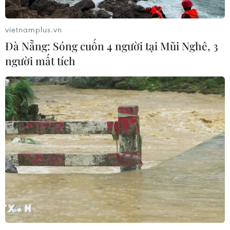
vietnamplus.vn
Đà Nẵng: Sóng cuốn 4 người tại Mũi Nghê, 3
người mất tích