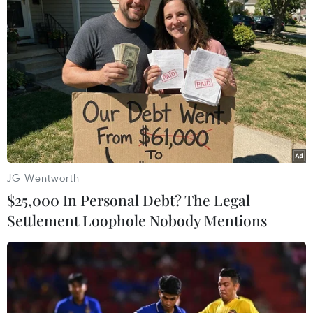
có các đơn vị đầu tiên đạt trung hòa carbon theo
tiêu chuẩn quốc tế ISO 14068-1 (phạm vi phát
thải 1 và 2). Trong đó, nhà máy và trang trại đầu
tiên đạt trung hòa carbon được đặt ngay tại
Nghệ An – nơi diễn ra diễn đàn quốc gia về môi
trường và khí hậu năm nay.
Từ kiểm kê đến cắt giảm:
Cách tiếp cận dựa trên dữ liệu
JG Wentworth
Để kiểm soát tổng lượng phát thải ở quy mô
$25,000 In Personal Debt? The Legal
quốc gia đồng thời tạo động lực kinh tế để
Settlement Loophole Nobody Mentions
doanh nghiệp đầu tư công nghệ sạch và tối ưu
hóa sản xuất theo hướng phát thải thấp, Việt
Nam đang chuẩn bị vận hành thí điểm sàn giao
dịch carbon trong tháng này. Hiện có 2.166 cơ
sở bắt buộc báo cáo phát thải khí nhà kính,