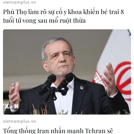
vietnamplus.vn
(Vietnam+)
Phú Thọ làm rõ sự cố y khoa khiến bé trai 8
tuổi tử vong sau mổ ruột thừa
#Vinamilk
#giảm phát thải khí nhà kính
vietnamplus.vn
Tổng thống Iran nhấn mạnh Tehran sẽ