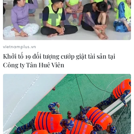
và phát triển thị trường carbon.
“Việc chủ động tuân thủ và đi trước một bước
giúp Vinamilk không chỉ giảm áp lực khi cơ chế
hạn ngạch và giao dịch carbon đi vào vận hành,
mà còn tận dụng cơ hội tối ưu chi phí ngay
vietnamplus.vn
trong quá trình chuyển đổi,” ông Minh chia sẻ.
Khởi tố 19 đối tượng cướp giật tài sản tại
Công ty Tân Huê Viên