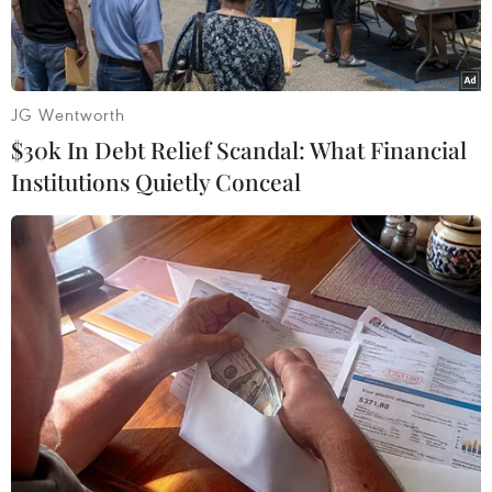
JG Wentworth
$30k In Debt Relief Scandal: What Financial
Institutions Quietly Conceal
Tọa đàm “Hành động chống ô nhiễm không khí và giảm phát
thải khí nhà kính” diễn ra trong khuôn khổ Diễn đàn quốc gia về
Môi trường và Khí hậu 2026. (Nguồn: Vietnam+)
Tại Diễn đàn Quốc gia về Môi trường và Khí hậu
2026, Vinamilk là doanh nghiệp sữa duy nhất
được mời tham gia phiên tọa đàm về giảm phát
thải khí nhà kính. Đằng sau sự hiện diện đó là
hơn một thập kỷ đầu tư bài bản và nhất quán
vào phát triển bền vững.