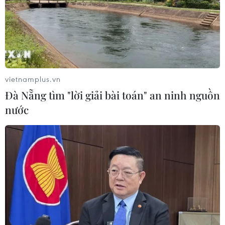
Đà Nẵng tìm "lời giải bài toán" an
ninh nguồn nước
08/08/2026 05:05
Sơn La công bố tình huống khẩn cấp
vietnamplus.vn
về thiên tai với hai xã Muổi Nọi, Nậm
Đà Nẵng tìm "lời giải bài toán" an ninh nguồn
Lầu
nước
08/08/2026 03:53
Kết luận số 75-KL/TW: Cà Mau chủ
động thích ứng với biến đổi khí hậu
08/08/2026 02:53
Quảng Trị quyết tâm bàn giao sớm