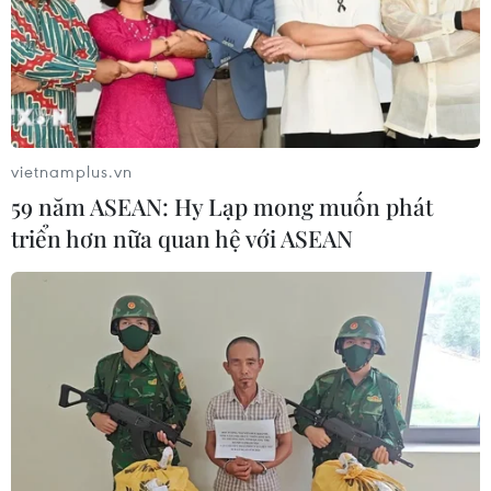
vietnamplus.vn
59 năm ASEAN: Hy Lạp mong muốn phát
triển hơn nữa quan hệ với ASEAN
Bổ sung một số hoạt động giảm nhẹ phát
thải khí nhà kính, bảo vệ tầng ozone
18/06/2024 06:49
Việc sửa đổi, bổ sung một số điều của Nghị định
06/2022NĐ-CP là cần thiết để triển khai hiệu quả công
tác quản lý về giảm nhẹ phát thải khí nhà kính, phát