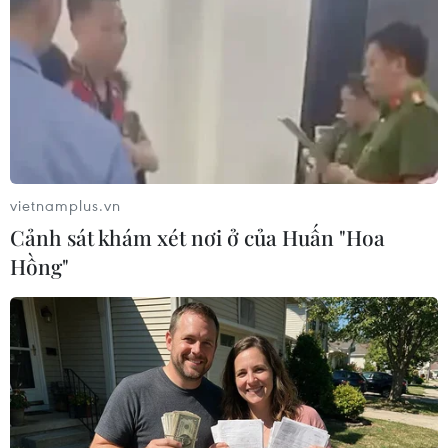
vietnamplus.vn
Cảnh sát khám xét nơi ở của Huấn "Hoa
Hồng"
#biến đổi khí hậu
#nhiệt độ toàn cầu
#khí nhà kính
#nóng lên
#tác động môi trường
#nhiên liệu hóa thạch
#BDKH-bt