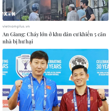
tuyến đường Lào Cai
vietnamplus.vn
An Giang: Cháy lớn ở khu dân cư khiến 5 căn
nhà bị hư hại
TIN LIÊN QUAN