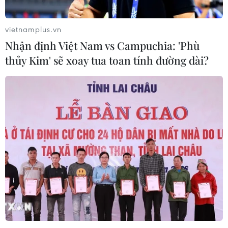
vietnamplus.vn
Nhận định Việt Nam vs Campuchia: 'Phù
thủy Kim' sẽ xoay tua toan tính đường dài?
TIN CÙNG CHUYÊN MỤC
Mưa lớn gây ngập lụt, chia cắt nhiều
khu vực ở Nghệ An
06/08/2026 13:06