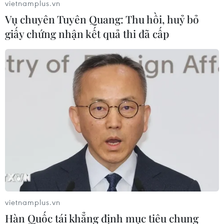
vietnamplus.vn
Vụ chuyên Tuyên Quang: Thu hồi, huỷ bỏ
giấy chứng nhận kết quả thi đã cấp
Cảnh báo tốc độ nóng lên toàn cầu tăng
gần gấp đôi so với những năm 1970
08/03/2026 01:26
Theo nghiên cứu mới được công bố trên tạp chí
Geophysical Research Letters, Trái Đất đang nóng lên
với tốc độ khoảng 0,35 độ C mỗi thập kỷ, tốc độ nóng
hiện nhanh gần gấp đôi so với những năm 1970.
vietnamplus.vn
Hàn Quốc tái khẳng định mục tiêu chung