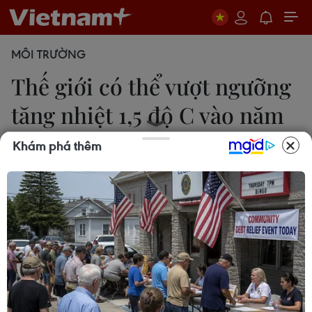
MÔI TRƯỜNG
Thế giới có thể vượt ngưỡng
tăng nhiệt 1,5 độ C vào năm
2030
Khám phá thêm
Phương Hoa
11/06/2026 08:53
Biến đổi khí hậu đang diễn biến nghiêm trọng khi
nhiệt độ do con người gây ra đã đạt 1,37 độ C
trong năm 2025 kéo theo mực nước biển dâng,
băng tan nhanh và các hiện tượng thời tiết cực