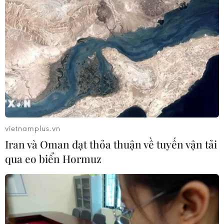
Mưa lớn kéo dài gây thiệt hại khoảng
15 tỷ đồng tại Tuyên Quang
06/08/2026 03:03
Quảng Trị ưu tiên đầu tư hoàn thiện
hệ thống xử lý nước thải cụm công
nghiệp
06/08/2026 03:03
vietnamplus.vn
Iran và Oman đạt thỏa thuận về tuyến vận tải
Pháp mở các điểm tắm sông
qua eo biển Hormuz
phục vụ người dân trong mùa Hè
nắng nóng
06/08/2026 03:02