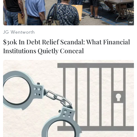
đoan gia tăng.
JG Wentworth
$30k In Debt Relief Scandal: What Financial
Institutions Quietly Conceal
Hai du khách tìm bóng râm khi di chuyển gần tháp Eiffel tại thủ
đô Paris. (Ảnh: Hữu Chiến/TTXVN)
Thế giới đang tiến rất gần đến mức nhiệt độ