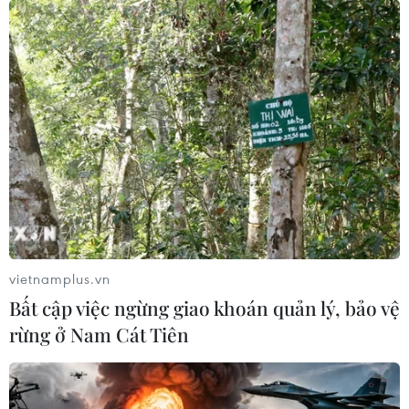
dòng sông chảy chậm hơn.
vietnamplus.vn
Bất cập việc ngừng giao khoán quản lý, bảo vệ
rừng ở Nam Cát Tiên