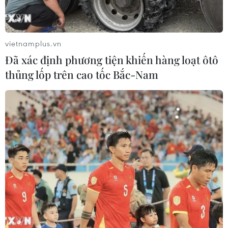
vietnamplus.vn
Đã xác định phương tiện khiến hàng loạt ôtô
thủng lốp trên cao tốc Bắc-Nam
Hiện tượng El Nino đã bắt đầu xuất hiện ở
Thái Bình Dương
11/06/2026 16:00
Báo cáo của NOAA nêu rõ các điều kiện El Nino đã
hình thành trong tháng qua và thể hiện rõ ở việc nhiệt
độ bề mặt nước biển Thái Bình Dương cao trên mức
trung bình.