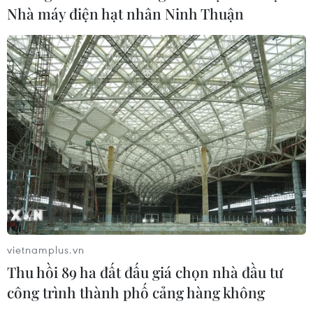
Nhà máy điện hạt nhân Ninh Thuận
Mưa lớn kéo dài gây thiệt hại khoảng
15 tỷ đồng tại Tuyên Quang
06/08/2026 03:03
Quảng Trị ưu tiên đầu tư hoàn thiện
hệ thống xử lý nước thải cụm công
nghiệp
06/08/2026 03:03
Xem thêm
vietnamplus.vn
Thu hồi 89 ha đất đấu giá chọn nhà đầu tư
công trình thành phố cảng hàng không