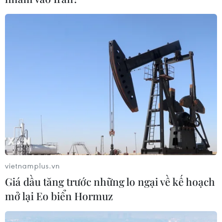
Từ 13-14/6, Bắc Bộ và Trung Bộ khả năng
xảy ra đợt nắng nóng diện rộng
11/06/2026 04:40
Từ ngày 13-14/6, khu vực Bắc Bộ và Trung Bộ có khả
năng xảy ra đợt nắng nóng diện rộng với nhiệt độ phổ
biến 35-37 độ C, có nơi trên 37 độ C, ảnh hưởng sức
khỏe người dân và tiềm ẩn nguy cơ cháy nổ.
vietnamplus.vn
Giá dầu tăng trước những lo ngại về kế hoạch
mở lại Eo biển Hormuz