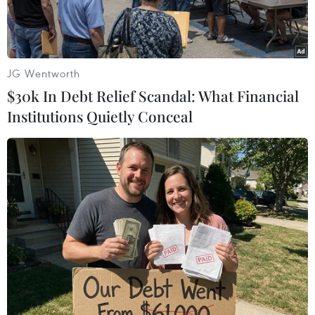
JG Wentworth
$30k In Debt Relief Scandal: What Financial
Institutions Quietly Conceal
(Ảnh minh họa: Xuân Tư/TTXVN)
Theo Trung tâm Dự báo Khí tượng Thủy văn
Quốc gia, chiều và đêm 12/6, khu vực cao
nguyên Trung Bộ và Nam Bộ có mưa rào và