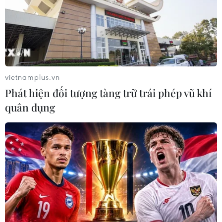
#thời tiết
#môi trường
#dự báo thời tiết
vietnamplus.vn
Phát hiện đối tượng tàng trữ trái phép vũ khí
Theo dõi VietnamPlus
quân dụng
Bản Tin Dự báo Thời tiết
Từ ngày 9/8, cảnh báo nắng nóng diện rộng ở
khu vực Bắc Bộ và Trung Bộ
Thời tiết ngày 7/8: Bắc Bộ và Bắc Trung Bộ giảm