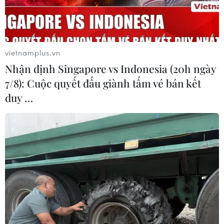
mưa về đêm, cục bộ có mưa to
Thời tiết ngày 6/8: Bão số 3 đã di chuyển ra
ngoài Biển Đông
vietnamplus.vn
Bão số 3 tiếp tục đổi hướng, di chuyển nhanh
hơn
Nhận định Singapore vs Indonesia (20h ngày
7/8): Cuộc quyết đấu giành tấm vé bán kết
Áp thấp nhiệt đới mạnh lên thành bão số 3,
duy …
vùng ven biển không bị ảnh hưởng
TIN LIÊN QUAN