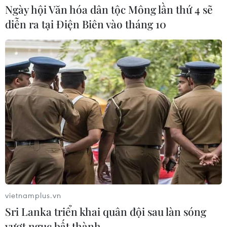
Ngày hội Văn hóa dân tộc Mông lần thứ 4 sẽ
diễn ra tại Điện Biên vào tháng 10
Thụy Sĩ khó đạt mục tiêu giảm phát
thải khí nhà kính vào năm 2030
07/08/2026 09:42
Bão Dolphin càn quét các đảo miền
Nam Nhật Bản, sân bay Okinawa
phải đóng cửa
07/08/2026 09:10
Từ ngày 9/8, cảnh báo nắng nóng
diện rộng ở khu vực Bắc Bộ và Trung
vietnamplus.vn
Bộ
Sri Lanka triển khai quân đội sau làn sóng
07/08/2026 08:58
vượt ngục bất thành