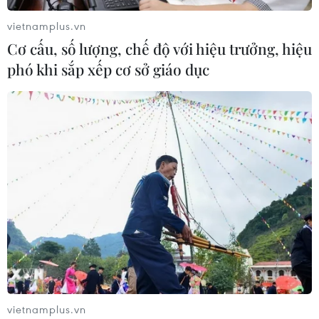
vietnamplus.vn
TIN CÙNG CHUYÊN MỤC
Cơ cấu, số lượng, chế độ với hiệu trưởng, hiệu
Cảnh báo lũ trên lưu vực sông Thao
phó khi sắp xếp cơ sở giáo dục
tại trạm Yên Bái
07/08/2026 11:51
Gỡ khó khăn triển khai dự án trọng
điểm quốc gia hồ Ka Pét
07/08/2026 11:24
Indonesia nỗ lực khống chế cháy
rừng tại Vườn Quốc gia Núi Bromo
07/08/2026 10:56
vietnamplus.vn