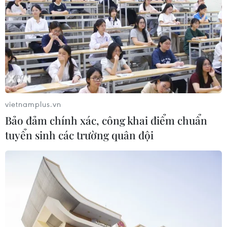
đợt nắng nóng diện rộng với nhiệt
độ phổ biến 35-37 độ C, có nơi
trên 37 độ C, ảnh hưởng sức khỏe
người dân và tiềm ẩn nguy cơ
cháy nổ.
(TTXVN/Vietnam+)
vietnamplus.vn
Bảo đảm chính xác, công khai điểm chuẩn
tuyển sinh các trường quân đội