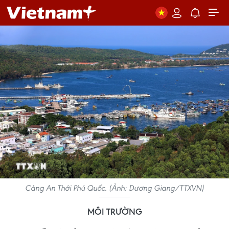
Cảng An Thới Phú Quốc. (Ảnh: Dương Giang/TTXVN)
MÔI TRƯỜNG