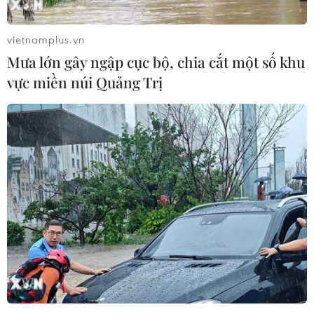
“Bông hồng lai” Emoura Phạm đăng
quang Miss Grand Vietnam 2026
vietnamplus.vn
31/07/2026 22:19
Mưa lớn gây ngập cục bộ, chia cắt một số khu
vực miền núi Quảng Trị
FAHASA và iiGEN mang “thế
giới nhân vật” đến mùa tựu trường
2026
31/07/2026 14:43
Nhan sắc Yến Nhi trước "giờ G" trao
lại vương miện cho người kế nhiệm
31/07/2026 05:27
Danh nhân văn hóa Lê