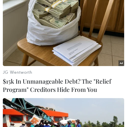
Dự kiến ông Tharman sẽ nhận giải thưởng này
bên lề hội nghị thường niên củaNgân hàng Thế
giới và IMF diễn ra ở Washington trong ngày
14/10./.
Việt Hải/Singapore (Vietnam+)
JG Wentworth
$15k In Unmanageable Debt? The "Relief
Program" Creditors Hide From You