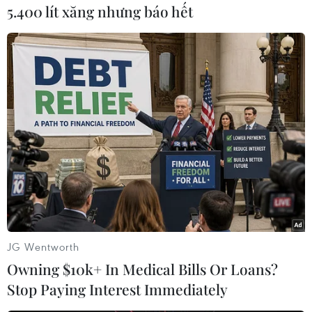
cần những cải cách mạnh mẽ và kịp thời hơn
5.400 lít xăng nhưng báo hết
cũng như điều phối văn bảnpháp quy tốt hơn.
Tốt nghiệp Khoa Kinh tế London, Đại học
Harvard và Đại học Cambridge, ôngTharman
“được xem là một trong những bộ trưởng tài
chính tài giỏi nhất khu vực.”
Các nhà kinh tế và chủ ngân hàng hàng đầu
Singapore cũng lên tiếng ca ngợiông Tharman,
người hiện là chủ tịch Cơ quan quản lý tiền tệ
Singapore (MAS, tứcngân hàng trung ương
Singapore) và là thành viên ban lãnh đạo Tập
JG Wentworth
đoàn đầu tưSingapre (GIC).
Owning $10k+ In Medical Bills Or Loans?
Stop Paying Interest Immediately
Ông Tharman, tham gia chính trường vào năm