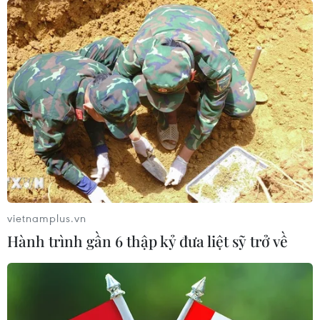
25/07/2026 09:19
FAHASA và Deli ra mắt không
gian sáng tạo văn phòng phẩm, nâng
cao văn hóa đọc
25/07/2026 02:06
Từ lửa đạn đến thủ lĩnh kinh tế thời
bình
24/07/2026 23:00
vietnamplus.vn
Hành trình gần 6 thập kỷ đưa liệt sỹ trở về
VPBank và Coolmate nâng trải
nghiệm tại VPBank Hanoi
International Marathon