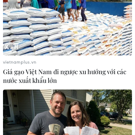
#Euromoney
#Bộ trưởng Tài chính Singapore
#Tharman Shanmugaratnam
#Vinh danh
Anh
Nga
Singapore
vietnamplus.vn
Giá gạo Việt Nam đi ngược xu hướng với các
nước xuất khẩu lớn
Theo dõi VietnamPlus
TIN CÙNG CHUYÊN MỤC