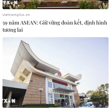
Quốc đe dọa sức khỏe cộng đồng
27/07/2026 23:07
vietnamplus.vn
59 năm ASEAN: Giữ vững đoàn kết, định hình
tương lai
Số ca nhiễm virus Tây sông Nile gia
tăng khắp châu Âu
26/07/2026 09:18
Số ca mắc sởi tại Mỹ lập đỉnh 30 năm
do tỷ lệ tiêm chủng giảm
24/07/2026 23:59
Mỹ điều tra một đợt bùng phát bệnh
tả do ký sinh trùng cyclospora