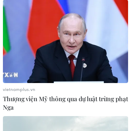
đó có Trader Joe’s, Kroger và Walgreen’s.
vietnamplus.vn
Thượng viện Mỹ thông qua dự luật trừng phạt
Nga
Mỹ: Gần 400 người bị nhiễm khuẩn đường
ruột do salad của McDonald's
03/08/2018 23:12