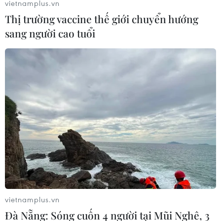
vietnamplus.vn
Thị trường vaccine thế giới chuyển hướng
sang người cao tuổi
Mỹ điều tra vụ hơn 100 người nhiễm ký
sinh trùng nghi do ăn salad
13/07/2018 03:29
Bộ Y tế bang Illinois và Iowa của Mỹ đang mở cuộc điều
tra nguyên nhân vụ hơn 100 người nhiễm ký sinh trùng
đường ruột nghi do ăn salad trong chuỗi nhà hàng thức
ăn nhanh nổi tiếng McDonald's.
vietnamplus.vn
Đà Nẵng: Sóng cuốn 4 người tại Mũi Nghê, 3