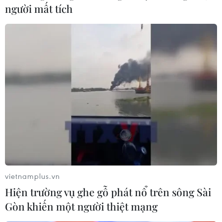
người mất tích
Mỹ thu hồi khẩn cấp salad, gỏi cuốn
nhiễm ký sinh trùng trên cả nước
02/08/2018 02:07
vietnamplus.vn
Các sản phẩm salad và gỏi cuốn có khả năng nhiễm ký
Hiện trường vụ ghe gỗ phát nổ trên sông Sài
sinh trùng đường ruột cyclospora cayetanesis đã được
Gòn khiến một người thiệt mạng
cung cấp cho các cửa hàng trên khắp nước Mỹ, trong