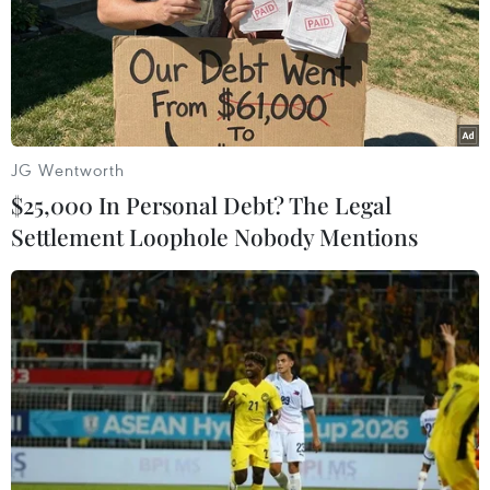
JG Wentworth
$25,000 In Personal Debt? The Legal
Settlement Loophole Nobody Mentions
#nhiễm ký sinh trùng
#sushi
#sashimi
#cá nóc
#ẩm thực Nhật Bản
Nhật Bản