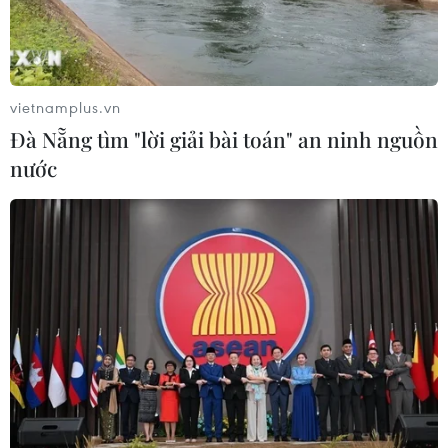
UNAIDS cảnh báo nguy cơ đại dịch
HIV/AIDS bùng phát trở lại
29/07/2026 05:17
vietnamplus.vn
Đà Nẵng tìm "lời giải bài toán" an ninh nguồn
Johnson & Johnson chi 5,5 tỷ USD
nước
dàn xếp vụ kiện phấn rôm gây ung
thư
28/07/2026 04:37
Panama cảnh báo ổ dịch hô hấp lạ
sau 6 ca tử vong liên tiếp
28/07/2026 01:50
Nắng nóng khốc liệt tại Mỹ và Hàn