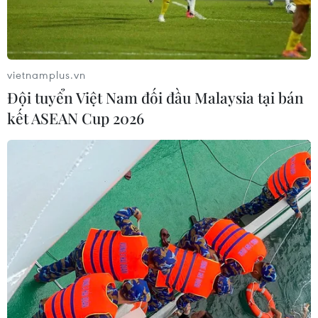
Theo dõi VietnamPlus
vietnamplus.vn
Đội tuyển Việt Nam đối đầu Malaysia tại bán
kết ASEAN Cup 2026
TIN LIÊN QUAN