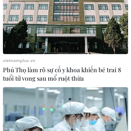
Số trường hợp dương tính với ấu
trùng sán lợn còn tiếp tục tăng
18/03/2019 02:18
Ngoài 209 trường hợp có kết quả dương tính với ấu
trùng sán lợn, bệnh viện cũng phát hiện nhiều trẻ dương
tính với ấu trùng sán chó/mèo, sán lá gan.
vietnamplus.vn
Phú Thọ làm rõ sự cố y khoa khiến bé trai 8
tuổi tử vong sau mổ ruột thừa