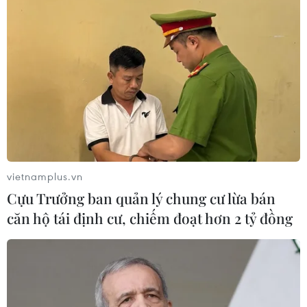
Đà Nẵng tổ chức Lễ hội Sâm Ngọc
Linh 2026: Cam kết 100% sâm thật
17/07/2026 06:09
Tìm ra cơ chế gây bệnh ung thư
xương hiếm gặp
17/07/2026 01:05
vietnamplus.vn
Cựu Trưởng ban quản lý chung cư lừa bán
căn hộ tái định cư, chiếm đoạt hơn 2 tỷ đồng
Xem thêm