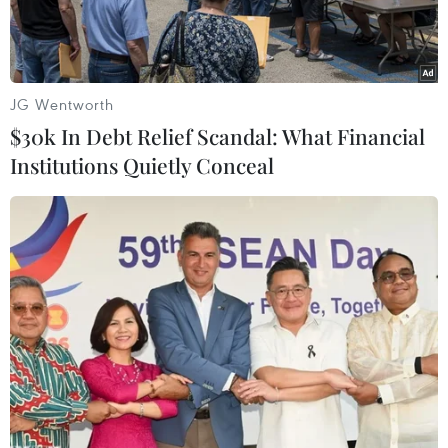
JG Wentworth
$30k In Debt Relief Scandal: What Financial
Institutions Quietly Conceal
Con sâu được gắp ra từ cổ họng người phụ nữ. (Nguồn: CNN)
Một phụ nữ 25 tuổi sống tại Tokyo, Nhật Bản, đã
bị đau họng dai dẳng trong vài ngày nhưng
không biết chính xác nguyên nhân.
Sau đó, cô này đã tới bệnh viện Quốc tế St Luke
tại Tokyo để kiểm tra tình trạng của mình. Và
tại đó, các bác sỹ đã phát hiện ra một "con giun