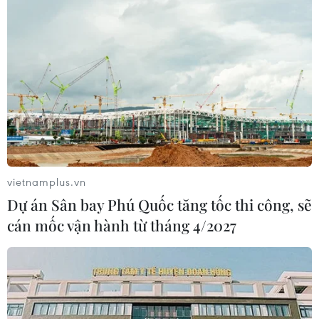
Ngày 3/8, báo cáo của CDC cho biết số người bị nhiễm
khuẩn đường ruột cyclospora tăng lên con số 395 người,
trong đó có 16 trường hợp phải nhập viện do ăn xàlách
trộn của McDonald's.
vietnamplus.vn
Dự án Sân bay Phú Quốc tăng tốc thi công, sẽ
cán mốc vận hành từ tháng 4/2027