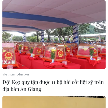
Phía Nam châu Phi tăng cường phối
hợp ngăn chặn dịch Ebola
19/07/2026 01:03
Điều gì tạo nên niềm tin khi lựa chọn
dinh dưỡng đầu đời cho trẻ?
18/07/2026 01:00
vietnamplus.vn
Đội K93 quy tập được 11 bộ hài cốt liệt sỹ trên
Phân bổ ngân sách chăm sóc sức
địa bàn An Giang
khỏe và dân số: Ưu tiên các địa bàn
khó khăn
17/07/2026 22:30