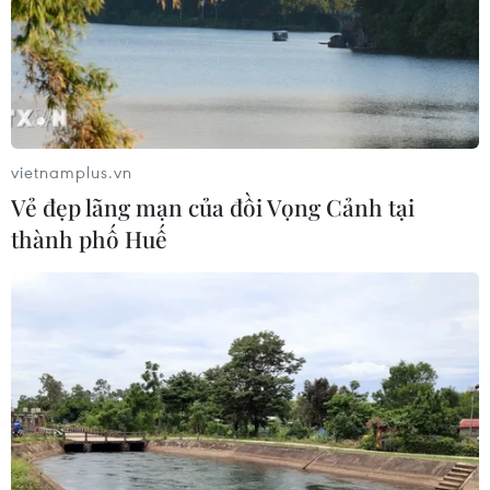
Yếu tố di truyền có thể quyết định
quá trình phát triển ung thư
02/08/2026 09:43
vietnamplus.vn
Phương pháp mới giúp phát hiện
Vẻ đẹp lãng mạn của đồi Vọng Cảnh tại
sớm bệnh Alzheimer
thành phố Huế
30/07/2026 14:27
Virus H5N1 lây lan trong quần thể
chim bản địa tại Australia
29/07/2026 11:42