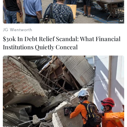
JG Wentworth
$30k In Debt Relief Scandal: What Financial
Institutions Quietly Conceal
Vợ chồng Chelsea Clinton hạnh phúc bên con gái mới chào đời.
(Nguồn: Clinton)
Thứ Bảy vừa qua, Chelsea Clinton - con gái của
cựu tổng thống Mỹ Bill Clinton và bà Hillary
Clinton - đã công bố trên Twitter và Facebook
rằng cô và chồng, Marc Mezvinsky, đang “rất
hạnh phúc, vui sướng và biết ơn khi con gái
chúng tôi đã ra đời, bé Charlotte Clinton