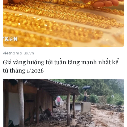
nữ nghi phạm bị bắt giữ
05/08/2026 15:07
Xem thêm
vietnamplus.vn
Giá vàng hướng tới tuần tăng mạnh nhất kể
từ tháng 1/2026
CƠ QUAN CHỦ QUẢN: THÔNG TẤN XÃ VIỆT NAM
Tổng Biên tập: TRẦN TIẾN DUẨN
Phó Tổng Biên tập: NGUYỄN THỊ TÁM, KHÚC THANH
THỦY
Sở hữu trí tuệ
Quy định sử dụng