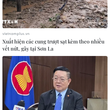
RSS
Hỗ trợ
Ngôn ngữ
TTXVN
Dịch vụ tin
Quảng cáo
Liên hệ
vietnamplus.vn
Xuất hiện các cung trượt sạt kèm theo nhiều
vết nứt, gãy tại Sơn La
Giấy phép số: 1374/GP-BTTTT do Bộ Thông tin và Truyền thông
cấp ngày 11/9/2008.
Quảng cáo: Phó TBT Nguyễn Thị Tám: 093.5958688, Email:
tamvna@gmail.com
Điện thoại: (024) 39411349 - (024) 39411348, Fax: (024)
39411348
Email:
vietnamplus2008@gmail.com
© Bản quyền thuộc về VietnamPlus, TTXVN. Cấm sao chép dưới
mọi hình thức nếu không có sự chấp thuận bằng văn bản.