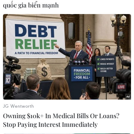
quốc gia biển mạnh
tháng Tư trong một diễn đàn về quyền phụ nữ
được tổ chức tại New York.
"Tôi chỉ hy vọng có thể trở thành một người mẹ
tốt cho các con tôi, giống như những gì mẹ tôi
đã làm cho tôi," cô chia sẻ.
JG Wentworth
Owning $10k+ In Medical Bills Or Loans?
Stop Paying Interest Immediately
Ông bà Bill Clinton và Hillary Clinton vui đùa với cháu gái.