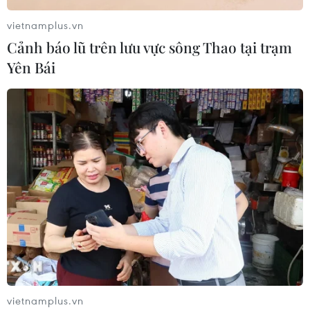
vietnamplus.vn
Ớt nhập khẩu từ Mexico khiến hàng
Cảnh báo lũ trên lưu vực sông Thao tại trạm
trăm người tiêu dùng Mỹ nhiễm
Yên Bái
khuẩn Salmonella
07/08/2026 00:43
Bánh xèo tôm nhảy - món ăn phải
thử khi đến Quy Nhơn
07/08/2026 00:00
Chưa có bằng chứng truyền máu trẻ
giúp chống lão hóa
06/08/2026 23:16
vietnamplus.vn