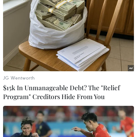
viện Majorie Margolies, bang Pennsylvania, và
Edward Mezvinsky, bang Iowa - những người
bạn lâu năm của gia đình Clinton./.
(Vietnam+)
JG Wentworth
$15k In Unmanageable Debt? The "Relief
Program" Creditors Hide From You