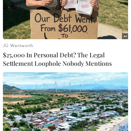
JG Wentworth
$25,000 In Personal Debt? The Legal
Settlement Loophole Nobody Mentions
Khả năng bà Hillary Cliton ra
tranh cử Tổng thống Mỹ
06/09/2014 02:47
Ngày 5/9, cựu Ngoại trưởng Mỹ Hillary Clinton cho biết
bà nhiều khả năng sẽ quyết định về khả năng tranh cử
tổng thống Mỹ năm 2016 vào đầu năm tới.