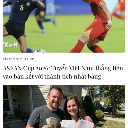
#Bill Clinton
#Hillary Clinton
#Chelsea Clinton
#Marc Mezvinsky
#Charlotte Clinton Mezvinsky
#Barack Obama
#Nhà Trắng
#Chiến dịch tranh cử
vietnamplus.vn
Theo dõi VietnamPlus
ASEAN Cup 2026: Tuyển Việt Nam thẳng tiến
vào bán kết với thành tích nhất bảng
TIN LIÊN QUAN