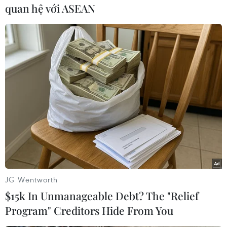
quan hệ với ASEAN
#Châu Á
#Giá vàng
#Fed
#Gói cứu trợ
JG Wentworth
#Trái phiếu
$15k In Unmanageable Debt? The "Relief
Program" Creditors Hide From You