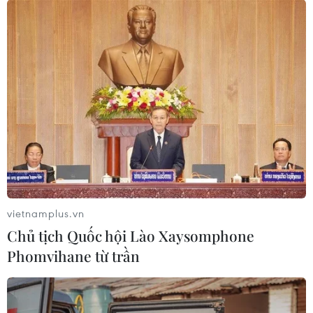
07/08/2026 08:33
Canh tác biển - động lực mới cho
kinh tế biển Việt Nam
07/08/2026 08:14
Giá vàng hướng tới tuần tăng mạnh
nhất kể từ tháng 1/2026
07/08/2026 08:14
vietnamplus.vn
Chủ tịch Quốc hội Lào Xaysomphone
Phomvihane từ trần
Hạn hán nghiêm trọng đe dọa "huyết
mạch" kinh tế châu Âu
07/08/2026 07:58