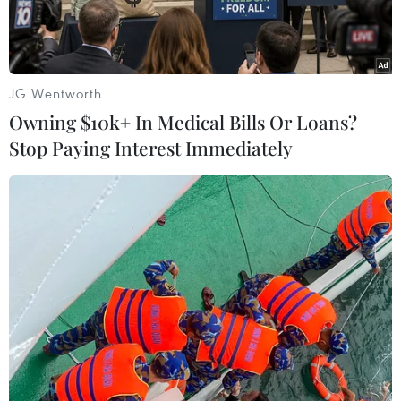
khi Cục Dự trữ Liênbang Mỹ (Fed) cho biết sẽ
duy trì chương trình mua trái phiếu trị giá 85 tỷ
USDhàng tháng và giữ nguyên mức lãi suất gần
như bằng 0.
JG Wentworth
Owning $10k+ In Medical Bills Or Loans?
Tuy nhiên, Chủ tịch Fed Ben Bernanke nói rằng
Stop Paying Interest Immediately
tùy theo đà phục hồi tiếptục của nền kinh tế, có
thể đến cuối năm nay Fed sẽ bắt đầu tính tới
việc cắtgiảm quy mô chương trình này xuống
mức 65 tỷ USD/tháng và đến giữa năm 2014
cóthể ngừng gói cứu trợ này nếu kinh tế Mỹ tiếp
tục phục hồi tích cực.
Vào lúc 6 giờ 13 phút theo giờ Việt Nam, tại sàn
giao dịch điện tửSingapore, giá vàng giao ngay
giảm 0,4% xuống 1.344,9 USD/ounce, sau khi đã