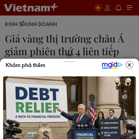
KINH TẾ
KINH DOANH
Giá vàng thị trường châu Á
giảm phiên thứ 4 liên tiếp
Khám phá thêm
20/06/2013 07:27
Giá vàng trên thị trường châu Á ngày 20/6 đã
bước sang phiên giảm thứ tư liên tiếp và rơi xuống
mức thấp nhất trong vòng một tháng.
Ngày 20/6, trên thị trường châu Á, giá vàng đã
bước sang phiên giảm thứ tư liêntiếp và rơi
xuống mức thấp nhất trong vòng một tháng, sau