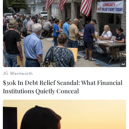
08/08/2026 13:28
Nông sản Việt Nam còn nhiều dư địa
tại thị trường Algeria
08/08/2026 12:55
Động lực mới cho hợp tác thương
mại Việt Nam-Australia
JG Wentworth
08/08/2026 12:20
$30k In Debt Relief Scandal: What Financial
Institutions Quietly Conceal
Mỹ chi hơn 2 tỷ USD thúc đẩy ngành
pin và khoáng sản nội địa
08/08/2026 08:16