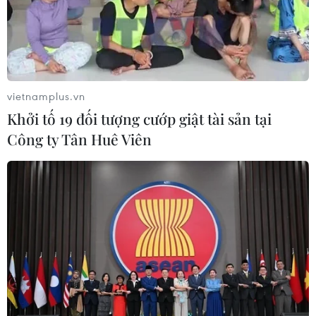
Ngân hàng Trung ương Trung Quốc
mua thêm 20 tấn vàng trong tháng 7
07/08/2026 15:21
vietnamplus.vn
Khởi tố 19 đối tượng cướp giật tài sản tại
Chuyên gia quốc tế đánh giá tích cực
Công ty Tân Huê Viên
về tiền đồng của Việt Nam
07/08/2026 12:46
Phép thử sức chống chịu của kinh tế
ASEAN
07/08/2026 12:35