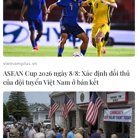
vietnamplus.vn
ASEAN Cup 2026 ngày 8/8: Xác định đối thủ
của đội tuyển Việt Nam ở bán kết
#Giá xăng
#Xăng E5 RON92
#Xăng RON95-III
#Petrolimex
#Quỹ bình ổn
#thuế bảo vệ môi trường
TP. Hà Nội
Tp. Hồ Chí Minh