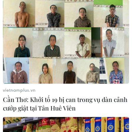
22/05/2023 07:57
Từ 15 giờ ngày hôm nay (22/5), giá xăng E5 RON92
tăng 357 đồng/lít; xăng RON95-III tăng 499 đồng/lít;
dầu diesel tăng 301 đồng/lít; dầu mazut tăng 296
đồng/kg, song dầu hỏa giảm 3 đồng/lít.
vietnamplus.vn
Cần Thơ: Khởi tố 19 bị can trong vụ dàn cảnh
cướp giật tại Tân Huê Viên