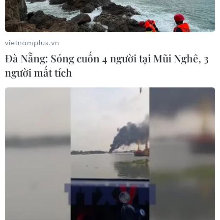
vietnamplus.vn
Đà Nẵng: Sóng cuốn 4 người tại Mũi Nghê, 3
người mất tích