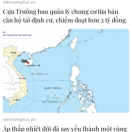
vietnamplus.vn
Cựu Trưởng ban quản lý chung cư lừa bán
căn hộ tái định cư, chiếm đoạt hơn 2 tỷ đồng
Giảm sâu, giá xăng RON95-III lùi về
ngưỡng 21.000 đồng mỗi lít
11/05/2023 07:42
Từ 15 giờ ngày 11/5, giá xăng E5 RON92 giảm 1.306
vietnamplus.vn
đồng; xăng RON95-III giảm 1.320 đồng; dầu diesel
Áp thấp nhiệt đới đã suy yếu thành một vùng