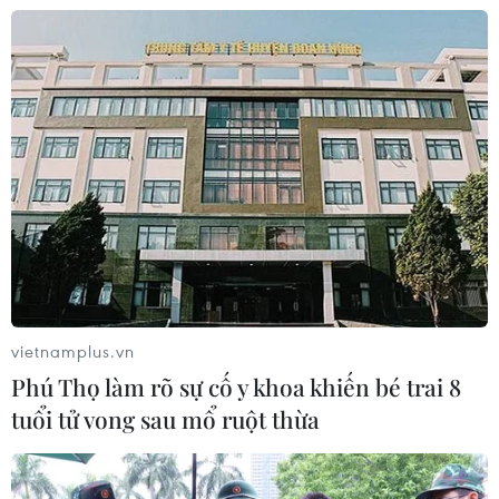
CƠ QUAN CHỦ QUẢN: THÔNG TẤN XÃ VIỆT NAM
Tổng Biên tập: TRẦN TIẾN DUẨN
Phó Tổng Biên tập: NGUYỄN THỊ TÁM, KHÚC THANH
THỦY
Sở hữu trí tuệ
Quy định sử dụng
RSS
Hỗ trợ
vietnamplus.vn
Ngôn ngữ
TTXVN
Phú Thọ làm rõ sự cố y khoa khiến bé trai 8
Dịch vụ tin
Quảng cáo
tuổi tử vong sau mổ ruột thừa
Liên hệ