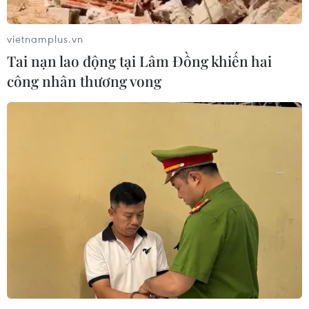
vietnamplus.vn
Tai nạn lao động tại Lâm Đồng khiến hai
công nhân thương vong
Giảm hơn 1.300 đồng, xăng RON95-III
còn 22.320 đồng mỗi lít
04/05/2023 07:53
Từ 15 giờ ngày 4/5, giá xăng E5 RON92 giảm 1.251
đồng/lít; xăng RON95-III giảm 1.319 đồng/lít. Ngoài ra,
giá dầu diesel giảm 1.143 đồng/lít; dầu hỏa giảm 952
đồng/lít và dầu mazut giảm 334 đồng/kg.