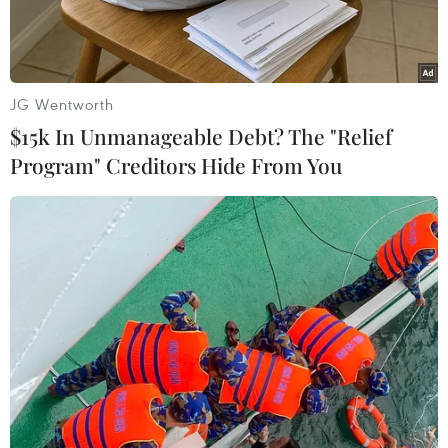
III.
JG Wentworth
$15k In Unmanageable Debt? The "Relief
Program" Creditors Hide From You
Một điểm bán xăng của Petrolimex. (Ảnh: Đức Duy/Vietnam+)
Giá xăng trong nước được giữ ổn định trong kỳ
điều hành ngày hôm nay (12/6), song các mặt