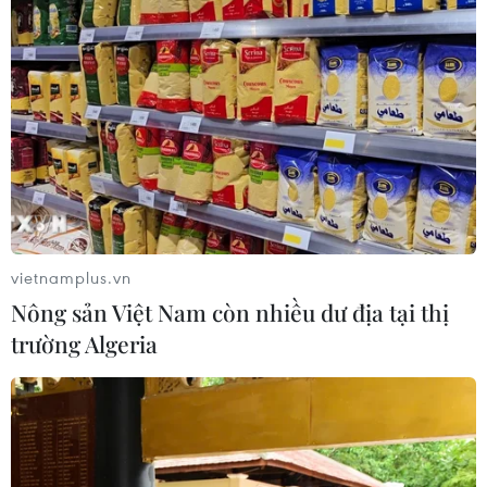
Tăng 2 lần liên tiếp, giá xăng RON95-III
vượt 22.000 đồng mỗi lít
01/06/2023 07:51
Từ 15 giờ ngày 1/6, xăng E5 RON92 tăng 390 đồng/lít;
xăng RON95-III tăng 516 đồng/lít. Ở chiều ngược lại,
dầu diesel giảm 11 đồng/lít; dầu hỏa giảm 198 đồng/lít
và dầu mazut giảm 275 đồng/kg.
vietnamplus.vn
Nông sản Việt Nam còn nhiều dư địa tại thị
trường Algeria