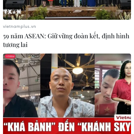
Thuế polysilicon: Doanh nghiệp Hàn
Quốc tại Mỹ có lợi thế
07/08/2026 12:17
vietnamplus.vn
59 năm ASEAN: Giữ vững đoàn kết, định hình
tương lai
Tầm nhìn bán dẫn của Malaysia: Đi
từ thế mạnh sẵn có lên nấc thang giá
trị cao
07/08/2026 11:51
Đồng Nai cần chuyển dịch thu hút
đầu tư sang tổ chức chuỗi giá trị
07/08/2026 11:18
Có 50 cơ sở kiểm nghiệm được GACC