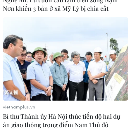
07/08/2026 07:34
Nơn khiến 3 bản ở xã Mỹ Lý bị chia cắt
Tây Ninh thúc đẩy bình dân học vụ
số, tạo động lực phát triển kinh tế số
07/08/2026 07:17
Hàn Quốc đầu tư xây “Thung lũng
K-Vietnam” gắn với hậu duệ dòng họ
Lý
07/08/2026 06:30
vietnamplus.vn
Xem thêm
Bí thư Thành ủy Hà Nội thúc tiến độ hai dự
án giao thông trọng điểm Nam Thủ đô