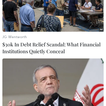
Theo dõi VietnamPlus
JG Wentworth
$30k In Debt Relief Scandal: What Financial
Institutions Quietly Conceal
TIN LIÊN QUAN