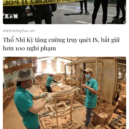
vietnamplus.vn
Thổ Nhĩ Kỳ tăng cường truy quét IS, bắt giữ
Việt Nam nằm trong top 5 nước có giá trị
hơn 100 nghi phạm
đầu tư lớn nhất ở Campuchia
06/04/2017 12:26
Tính lũy kế đến tháng 12/2016, các doanh nghiệp Việt
Nam đã có 183 dự án giá trị và 2,85 tỷ USD vốn đăng ký
đầu tư tại Campuchia.