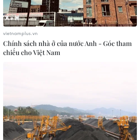
vietnamplus.vn
Chính sách nhà ở của nước Anh - Góc tham
chiếu cho Việt Nam
TIN CÙNG CHUYÊN MỤC
Khai mạc Lễ hội Việt Nam - Hàn
Quốc 2026 rực rỡ sắc màu văn hóa