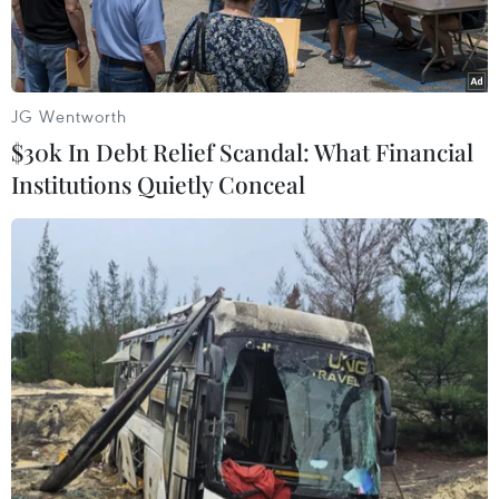
JG Wentworth
$30k In Debt Relief Scandal: What Financial
Institutions Quietly Conceal
(Ảnh minh họa. Tuấn Anh/TXTVN)
Nhân kỷ niệm 50 năm ngày thiết lập quan hệ
ngoại giao Việt Nam-Campuchia (24/6/1967-
24/6/2017), chiều 16/6, Đại sứ quán Việt Nam và
Bộ Ngoại giao và Hợp tác quốc tế Campuchia đã
tổ chức giao lưu thể thao, văn hóa, văn nghệ.