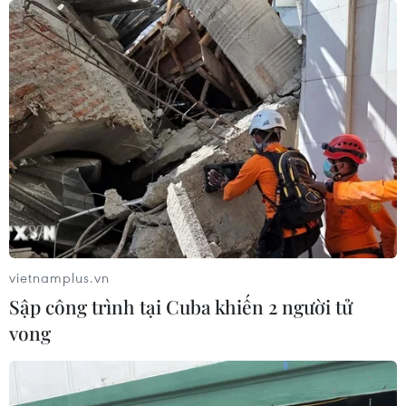
Dự thảo Luật Kiến trúc: Bổ sung quy
định nhận diện bản sắc văn hóa dân
tộc
06/08/2026 11:29
Khởi động xét chọn Doanh nghiệp
đạt chuẩn văn hóa kinh doanh Việt
Nam 2026
06/08/2026 10:42
vietnamplus.vn
Sập công trình tại Cuba khiến 2 người tử
Xã Tây Giang khai mạc Ngày hội văn
vong
hóa Cơ Tu lần thứ 1
06/08/2026 10:38