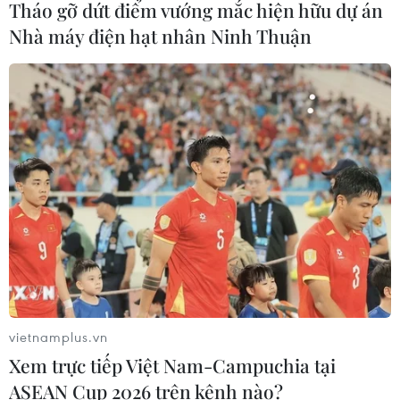
năm 2026 sẽ diễn ra từ ngày 25/9 đến
Tháo gỡ dứt điểm vướng mắc hiện hữu dự án
2/10
Nhà máy điện hạt nhân Ninh Thuận
04/08/2026 14:37
Nâng cao nhận thức về vai trò chủ
động, tích cực của Việt Nam trong
ASEAN
04/08/2026 14:09
Xem thêm
vietnamplus.vn
Xem trực tiếp Việt Nam-Campuchia tại
CƠ QUAN CHỦ QUẢN: THÔNG TẤN XÃ VIỆT NAM
ASEAN Cup 2026 trên kênh nào?