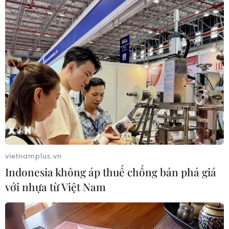
hữu giữa đội U17 Việt Nam và U17 Campuchia
tại sân vận động Quốc gia Olympic, Phnom
Penh./.
(TTXVN/Vietnam+)
vietnamplus.vn
Indonesia không áp thuế chống bán phá giá
với nhựa từ Việt Nam