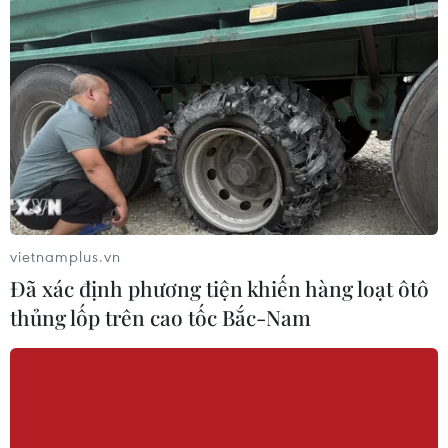
Thanh Hóa dự kiến bắn pháo hoa vào
dịp Quốc khánh 2/9
06/08/2026 09:58
Tà áo truyền thống “đan kết” tình
hữu nghị 50 năm Việt Nam-Thái Lan
06/08/2026 07:30
vietnamplus.vn
Đã xác định phương tiện khiến hàng loạt ôtô
thủng lốp trên cao tốc Bắc-Nam
Nâng cấp Quảng Ninh, Bắc Ninh:
Tạo tiền đề phát triển văn hóa du lịch
địa phương
06/08/2026 07:30