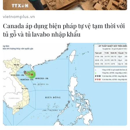
vietnamplus.vn
Canada áp dụng biện pháp tự vệ tạm thời với
tủ gỗ và tủ lavabo nhập khẩu
Việt Nam-Campuchia thúc đẩy hợp tác
đưa kim ngạch chạm mốc 5 tỷ USD
11/04/2017 03:09
Hai nước sẽ tích cực hỗ trợ doanh nghiệp tháo gỡ khó
khăn, triển khai hiệu quả các dự án đã được cấp phép
và sớm ký thỏa thuận hợp tác mới để phấn đấu nâng
kim ngạch thương mại đạt 5 tỷ USD.