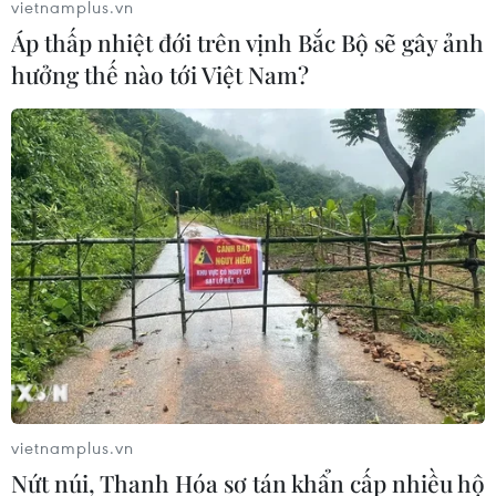
vietnamplus.vn
Áp thấp nhiệt đới trên vịnh Bắc Bộ sẽ gây ảnh
hưởng thế nào tới Việt Nam?
Campuchia-Việt Nam quan hệ hợp tác
hữu nghị và tiếp tục phát triển
12/06/2017 06:54
vietnamplus.vn
Mối quan hệ Việt Nam-Campuchia sẽ tiếp tục phát triển
Nứt núi, Thanh Hóa sơ tán khẩn cấp nhiều hộ