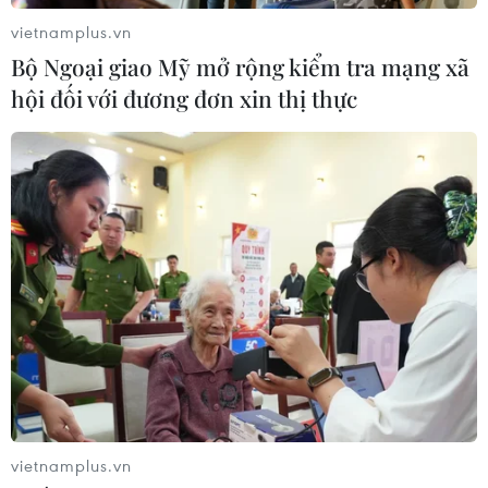
Đối tượng được vay vốn của gói tín dụng ưu đãi 1.000 tỷ
vietnamplus.vn
đồng của OCB là các doanh nghiệp siêu nhỏ có doanh
Bộ Ngoại giao Mỹ mở rộng kiểm tra mạng xã
thu dưới 20 tỷ đồng thuộc nhóm ưu tiên như thương mại
hội đối với đương đơn xin thị thực
hàng tiêu dùng, công nghiệp chế biến...
vietnamplus.vn