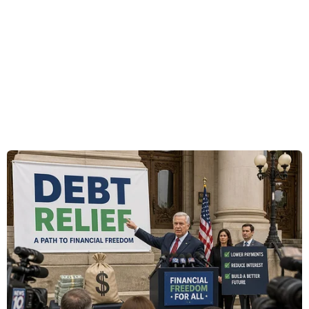
Theo một khảo sát gần đây do Phòng Thương
mại và Công nghiệp Việt Nam (VCCI) tiến hành
lấy ý kiến và cảm nhận của cộng đồng kinh
doanh về các chính sách hỗ trợ doanh nghiệp,
hộ kinh doanh trong bối cảnh dịch COVID-19, đa
số đều đồng tình quan điểm chống dịch và
những quyết sách hỗ trợ các thành phần kinh tế
nhanh chóng phục hồi để tạo sức bật mới cho
nền kinh tế sớm ổn định và phát triển.
Tuy nhiên, vẫn rất cần những nỗ lực nhiều hơn,
thực thi các chính sách hiệu quả và nhanh
chóng hơn để việc chuyển sang trạng thái bình
thường mới được diễn ra đúng lộ trình “thích
ứng an toàn, linh hoạt và kiểm soát hiệu quả
dịch bệnh COVID-19” từ nay đến cuối năm, cũng
như sẵn sàng cho năm 2022 sắp tới.