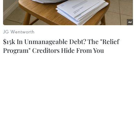
tăng ngay.
JG Wentworth
$15k In Unmanageable Debt? The "Relief
Program" Creditors Hide From You
Hoạt động sản xuất tại nhà máy của công ty TNHH Victory
International (Việt Nam) đã được hồi phục bình thường. (Ảnh:
Minh Hưng/TTXVN)