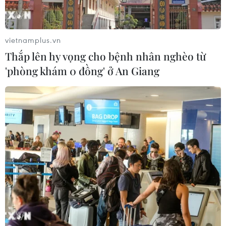
ngành và cơ quan y tế.
vietnamplus.vn
Thắp lên hy vọng cho bệnh nhân nghèo từ
'phòng khám 0 đồng' ở An Giang
OCB dành gói ưu đãi 1.000 tỷ đồng hỗ trợ
doanh nghiệp siêu nhỏ
15/11/2021 08:49