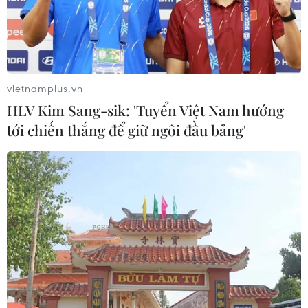
vietnamplus.vn
HLV Kim Sang-sik: 'Tuyển Việt Nam hướng
tới chiến thắng để giữ ngôi đầu bảng'
Thu hút đầu tư ở TP.HCM vẫn khả quan dù
tác động bởi dịch COVID-19
12/11/2021 07:24
Sau thời gian thực hiện giãn cách xã hội, các doanh
nghiệp cũng dần thích ứng với việc sản xuất trong điều
kiện phòng, chống dịch mới theo hướng dẫn của Bộ,