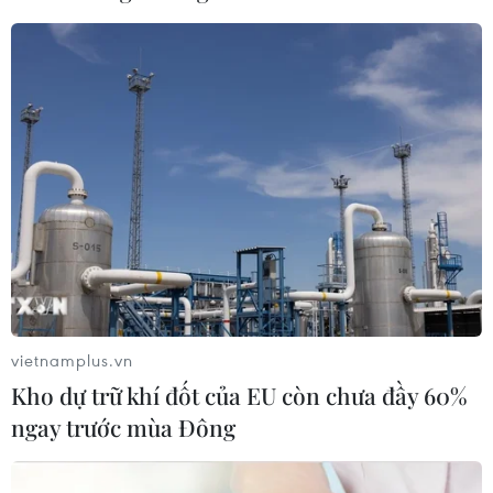
#VCCI
#Kiểm soát hiệu quả dịch bệnh
vietnamplus.vn
#Hỗ trợ doanh nghiệp
#COVID-19
#đầu tư xây dựng
Kho dự trữ khí đốt của EU còn chưa đầy 60%
#ngân hàng
#logistics
#bình thường mới
ngay trước mùa Đông