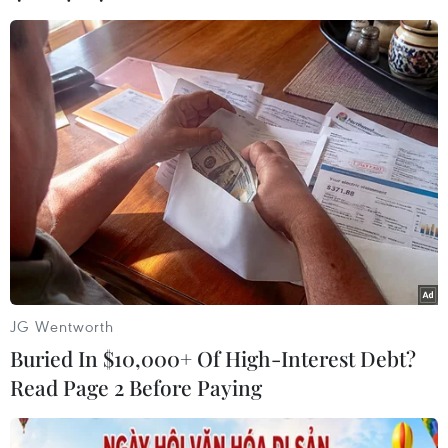
cấu lại thời hạn trả nợ, miễn, giảm lãi, phí, giữ
nguyên nhóm nợ đối với khách hàng; giảm lãi
suất cho vay; cho vay mới; giảm tiền thuê đất;
tiền điện; gia hạn đóng thuế thu nhập doanh
nghiệp hay thuế giá trị gia tăng thì các doanh
nghiệp vẫn cho rằng, một số chính sách hỗ trợ
người lao động, đa phần doanh nghiệp không
được hưởng lợi vì các điều kiện hỗ trợ đi kèm
vẫn rất khó thực hiện như số lượng lao động
nghỉ việc, doanh thu của doanh nghiệp.
JG Wentworth
Buried In $10,000+ Of High-Interest Debt?
Read Page 2 Before Paying