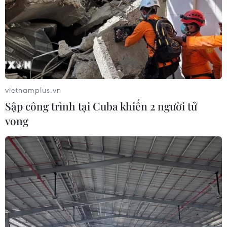
trặc trong chủ trương đầu tư, thẩm duyệt các
thủ tục như phòng cháy chữa cháy; xuất nhập
khẩu.
Ngoài ra, việc thực hiện kiểm tra chuyên ngành
còn phiền hà, chồng chéo khi một mặt hàng có
thể bị quản lý cùng lúc bởi nhiều bộ ngành.
vietnamplus.vn
Trình tự thủ tục kiểm tra chuyên ngành hiện
Sập công trình tại Cuba khiến 2 người tử
nay còn phức tạp và có những cách hiểu khác
vong
nhau, thực thi pháp luật cũng khác nhau giữa
các bộ, ngành quản lý và loại hình hàng hóa,
nên doanh nghiệp mất rất nhiều thời gian đọc
hiểu luật chuyên ngành cùng các nghị định
hướng dẫn thực hiện.
Vì lẽ đó, ông Đậu Anh Tuấn đề nghị, các bộ,
ngành cần xem xét giảm danh mục hàng hóa