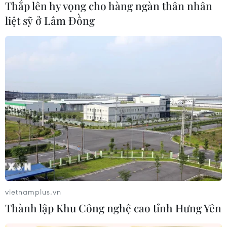
Thắp lên hy vọng cho hàng ngàn thân nhân
Dịch COVID-19: Thiếu lao động, doanh
liệt sỹ ở Lâm Đồng
nghiệp nỗ lực vượt khó
16/11/2021 03:55
Do thiếu lao động, nhiều công ty hiện đang phải chia
nhỏ các phần việc; đồng thời tổ chức thuê ngoài một số
dịch vụ để đáp ứng yêu cầu về tiến độ và thời gian theo
cam kết với khách hàng.
vietnamplus.vn
Thành lập Khu Công nghệ cao tỉnh Hưng Yên