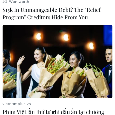
JG Wentworth
$15k In Unmanageable Debt? The "Relief
Program" Creditors Hide From You
#GM
#Chevrolet Spark
#Chevrolet Volt EV
#Xe điện
Mỹ
Theo dõi VietnamPlus
vietnamplus.vn
Phim Việt lần thứ tư ghi dấu ấn tại chương