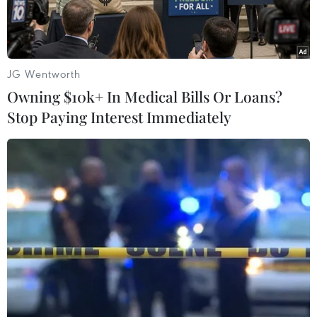
thị trường Mỹ bắt đầu từnăm 2013.
Với việc ra mắt mẫu xe điện mới này, GM rõ
ràng không muốn bị các đối thủNhật Bản vượt
JG Wentworth
mặt trong lĩnh vực xe điện trong bối cảnh đang
Owning $10k+ In Medical Bills Or Loans?
có sự ganh đua gaygắt trong việc phát triển xe
Stop Paying Interest Immediately
thân thiện với môi trường nhằm đối phó với
việc giáxăng tăng giá.
GM đã giới thiệu mẫu xe điện Chevrolet Volt ở
Mỹ hồi tháng 12/2010. Tuynhiên, một số người
cho rằng Chevrolet Volt EV không phải là một
chiếc xe điệnthuần túy vì nó còn có động cơ thứ
hai để phát điện.
Ngoài thị trường Mỹ, GM sẽ cân nhắc bán mẫu