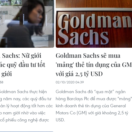
Sachs: Nữ giới
Goldman Sachs sẽ mua
ác quỹ đầu tư tốt
'mảng' thẻ tín dụng của GM
giới
với giá 2,5 tỷ USD
58
02/10/2020 04:39
Goldman Sachs thực hiện
Goldman Sachs đã “qua mặt” ngân
ng năm nay, các quỹ đầu tư
hàng Barclays Plc để mua được "mảng"
uản lý hoạt động tốt hơn các
kinh doanh thẻ tín dụng của General
o nam giới nhờ vào việc
Motors Co (GM) với giá khoảng 2,5 tỷ
 cổ phiếu công nghệ được
USD.