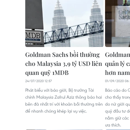
Goldman Sachs bồi thường
Goldman 
cho Malaysia 3,9 tỷ USD liên
quản lý c
quan quỹ 1MDB
hơn nam 
24/07/2020 12:57
01/09/2020 06:
Phát biểu với báo giới, Bộ trưởng Tài
Báo cáo do 
chính Malaysia Zafrul Aziz thông báo hai
cho thấy tro
bên đã nhất trí với khoản bồi thường trên
do nữ giới q
để nhanh chóng khép lại vụ việc.
quỹ đầu tư d
nắm giữ các
ưa thích.