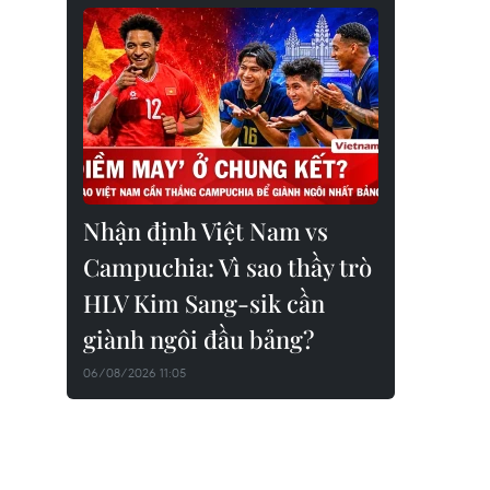
Nhận định Việt Nam vs
Campuchia: Vì sao thầy trò
HLV Kim Sang-sik cần
giành ngôi đầu bảng?
06/08/2026 11:05