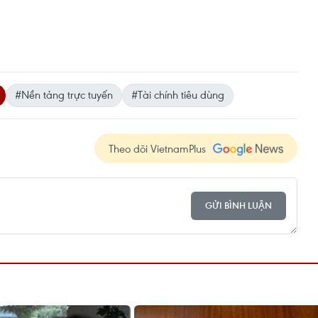
#Nền tảng trực tuyến
#Tài chính tiêu dùng
Theo dõi VietnamPlus
GỬI BÌNH LUẬN