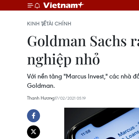
KINH TẾ
TÀI CHÍNH
Goldman Sachs ra
nghiệp nhỏ
Với nền tảng "Marcus Invest," các nhà đ
Goldman.
Thanh Hương
17/02/2021 05:19