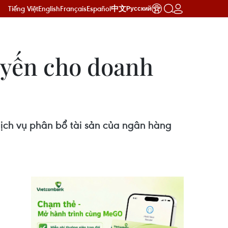
Tiếng Việt
English
Français
Español
中文
Русский
uyến cho doanh
dịch vụ phân bổ tài sản của ngân hàng