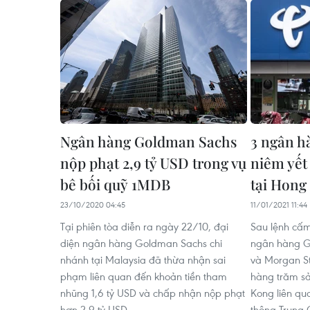
Ngân hàng Goldman Sachs
3 ngân h
nộp phạt 2,9 tỷ USD trong vụ
niêm yết
bê bối quỹ 1MDB
tại Hong
23/10/2020 04:45
11/01/2021 11:44
Tại phiên tòa diễn ra ngày 22/10, đại
Sau lệnh cấm
diện ngân hàng Goldman Sachs chi
ngân hàng G
nhánh tại Malaysia đã thừa nhận sai
và Morgan St
phạm liên quan đến khoản tiền tham
hàng trăm sả
nhũng 1,6 tỷ USD và chấp nhận nộp phạt
Kong liên qu
hơn 2,9 tỷ USD.
thông Trung 