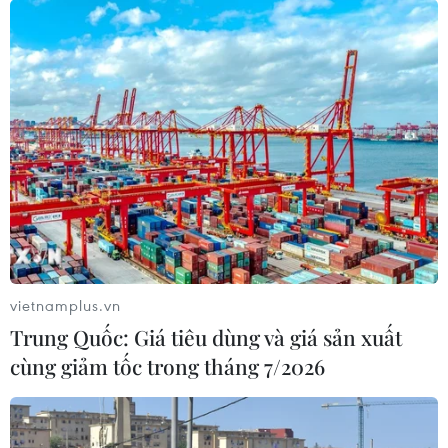
7 học sinh đội tuyển Việt Nam đoạt
huy chương tại Olympic AI quốc tế
07/08/2026 15:27
Bảo đảm chính xác, công khai điểm
chuẩn tuyển sinh các trường quân
đội
07/08/2026 12:26
vietnamplus.vn
Trung Quốc: Giá tiêu dùng và giá sản xuất
Ban đại diện cha mẹ học sinh không
cùng giảm tốc trong tháng 7/2026
được tự đặt các khoản thu, ép buộc
đóng góp
07/08/2026 10:30