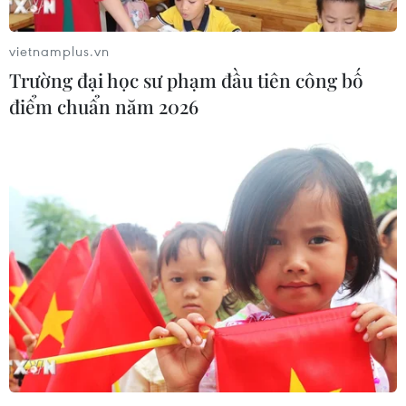
09/08/2026 08:02
vietnamplus.vn
Trường đại học sư phạm đầu tiên công bố
Điểm chuẩn Đại học Bách khoa Hà
điểm chuẩn năm 2026
Nội lập đỉnh với 29,54 điểm
09/08/2026 06:51
Điểm chuẩn Đại học Kinh tế quốc
dân cao nhất lên đến trên 9,6 điểm
mỗi môn
09/08/2026 06:40
Các trường đại học bắt đầu công bố
điểm chuẩn xét tuyển năm 2026
09/08/2026 06:25