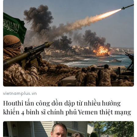
Bảnchất của quá trình học tập VNEN được diễn
ra thông qua đối thoại vàtương tác lẫn nhau
giữa học sinh với học sinh và với giáo viên.
Họctập mang tính hợp tác và phù hợp với từng
cá nhân của học sinh.
Các tỉnh Lào Cai, Kon Tum... đang thực hiện thí
điểm và cho kết quả rất tốt từ mô hình này ở
Việt Nam./.
vietnamplus.vn
Houthi tấn công dồn dập từ nhiều hướng
Nguyễn Văn Cảnh (Vietnam+)
khiến 4 binh sĩ chính phủ Yemen thiệt mạng