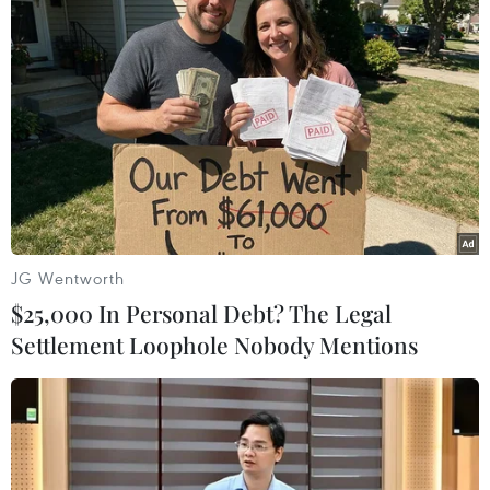
#GPE
#Giáo dục
#Trường học
#Giáo viên
Áo
JG Wentworth
Việt Nam
$25,000 In Personal Debt? The Legal
Settlement Loophole Nobody Mentions
Theo dõi VietnamPlus