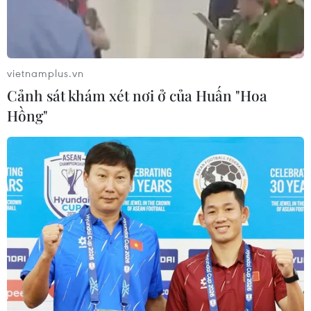
gấp đôi kể từ đầu năm 2021 và gần gấp 20 lần trong 10
năm qua. Cổ phiếu của ASM vẫn được định giá tương
đối hợp lý so với kỳ vọng tăng trưởng.
vietnamplus.vn
Cảnh sát khám xét nơi ở của Huấn "Hoa
Hồng"