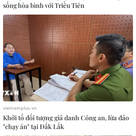
sống hòa bình với Triều Tiên
vietnamplus.vn
Khởi tố đối tượng giả danh Công an, lừa đảo
"chạy án" tại Đắk Lắk