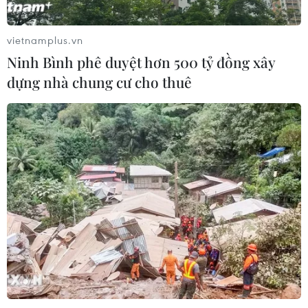
là điểm sáng trong bức tranh kinh tế
Việt Nam
vietnamplus.vn
05/08/2026 09:08
Ninh Bình phê duyệt hơn 500 tỷ đồng xây
dựng nhà chung cư cho thuê
Động lực tăng trưởng mới tiếp tục
dẫn dắt kinh tế Trung Quốc
05/08/2026 07:44
Dòng vốn FDI vào Quảng Ninh
chuyển dịch tích cực về chất lượng
05/08/2026 07:40
Xem thêm