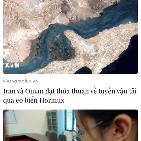
06/08/2026 03:33
Các công viên Disney ghi nhận
doanh thu quý kỷ lục
06/08/2026 03:33
Làm giàu từ cây na ở vùng cao tại
Ninh Bình
vietnamplus.vn
06/08/2026 02:50
Iran và Oman đạt thỏa thuận về tuyến vận tải
qua eo biển Hormuz
Mỹ chuẩn bị áp thuế 15% nguyên liệu
then chốt sản xuất pin mặt trời
06/08/2026 02:12