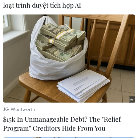
loạt trình duyệt tích hợp AI
(TTXVN/Vietnam+)
JG Wentworth
$15k In Unmanageable Debt? The "Relief
#Samsung
#Cản trở cạnh tranh
#ACM
Program" Creditors Hide From You
#Đồ điện tử Samsung
Hà Lan