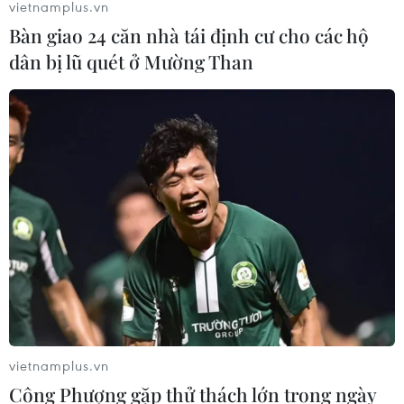
vietnamplus.vn
đồng/lít
Bàn giao 24 căn nhà tái định cư cho các hộ
06/08/2026 08:07
dân bị lũ quét ở Mường Than
Cà Mau triển khai đợt cao điểm
chống khai thác IUU
06/08/2026 07:25
Hàn Quốc mở rộng điều tra nghi vấn
thông đồng giá sang ngành hóa dầu
06/08/2026 06:56
Kim ngạch thương mại
vietnamplus.vn
song phương giữa hai nước Việt Nam
Công Phượng gặp thử thách lớn trong ngày