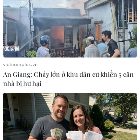
vietnamplus.vn
An Giang: Cháy lớn ở khu dân cư khiến 5 căn
Samsung Electronics nỗ lực duy trì vị thế
nhà bị hư hại
cạnh tranh toàn cầu
24/09/2021 04:43
Samsung Electronics có thể duy trì vị thế số 1 về doanh
số bán điện thoại thông minh toàn cầu bằng cách đẩy
mạnh gia công sản xuất và giảm chi phí sản xuất của
các bộ phận cấu thành.