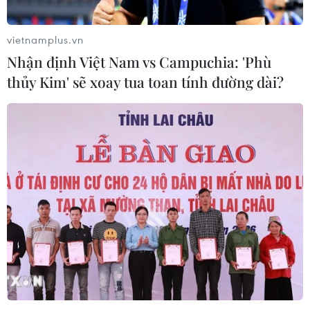
ngư dân phấn khởi vươn khơi
06/08/2026 09:06
vietnamplus.vn
Nhận định Việt Nam vs Campuchia: 'Phù
thủy Kim' sẽ xoay tua toan tính đường dài?
Giá dầu tăng khi nhà đầu tư thận
trọng trước tình hình Trung Đông
06/08/2026 09:03
Giá vàng tăng phiên thứ tư liên tiếp,
chạm mức cao nhất trong 7 tuần
06/08/2026 08:36
Xăng dầu trong nước đồng loạt giảm,
E10RON95-III xuống còn 22.324