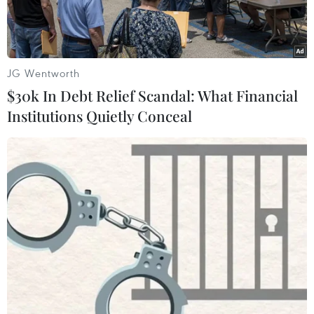
JG Wentworth
$30k In Debt Relief Scandal: What Financial
Institutions Quietly Conceal
(Nguồn: Yonhap/TTXVN)
Cơ quan quản lý thị trường Hà Lan (ACM) cho
biết hãng sản xuất đồ điện tử Samsung (Hàn
Quốc) đã lĩnh án phạt 40 triệu euro (46,9 triệu
USD) do hành vi ấn định giá tại nước này.