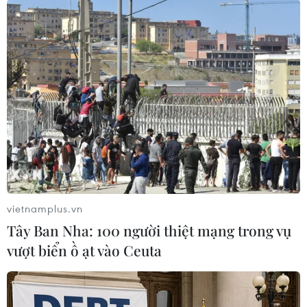
Theo dõi VietnamPlus
TIN LIÊN QUAN
vietnamplus.vn
Tây Ban Nha: 100 người thiệt mạng trong vụ
vượt biển ồ ạt vào Ceuta