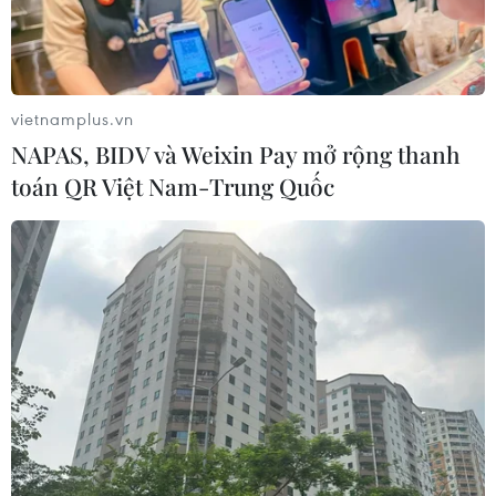
Xuất khẩu gạo Thái Lan giảm gần
19% trong nửa đầu năm 2026
05/08/2026 11:36
vietnamplus.vn
NAPAS, BIDV và Weixin Pay mở rộng thanh
Trung Quốc sẽ đáp trả các biện pháp
toán QR Việt Nam-Trung Quốc
hạn chế của Mỹ
05/08/2026 11:01
Phê duyệt Điều chỉnh Quy hoạch
chung Khu kinh tế Vũng Áng đến
năm 2050
05/08/2026 10:07
Nghị quyết 10-NQ/TW: FDI tiếp tục