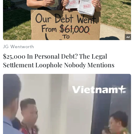
JG Wentworth
$25,000 In Personal Debt? The Legal
Settlement Loophole Nobody Mentions
Giá cổ phiếu ASM International tăng
mạnh do thiếu hụt chất bán dẫn
25/09/2021 02:43
Giá trị cổ phiếu của tập đoàn ASM International đã tăng