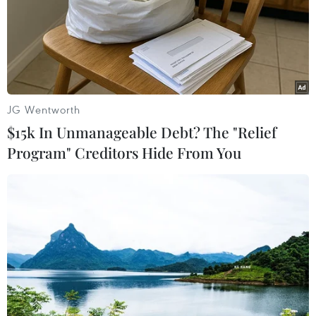
JG Wentworth
$15k In Unmanageable Debt? The "Relief
Program" Creditors Hide From You
Nhân chứng bàng hoàng kể lại vụ bốt điện
phát nổ ở Hà Đông
17/11/2016 10:53
Những nhân chứng trực tiếp chứng kiến vụ nổ bốt điện