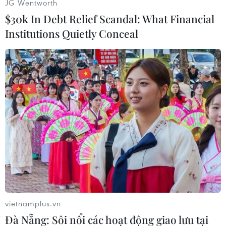
JG Wentworth
$30k In Debt Relief Scandal: What Financial
Institutions Quietly Conceal
#Bình cứu hỏa
#Cháy trạm biến áp
#Nổ trạm biến áp
#Cấp cứu bệnh nhân bỏng
#Quán nước
#Hỏa hoạn
TP. Hà Nội
vietnamplus.vn
Đà Nẵng: Sôi nổi các hoạt động giao lưu tại
Theo dõi VietnamPlus