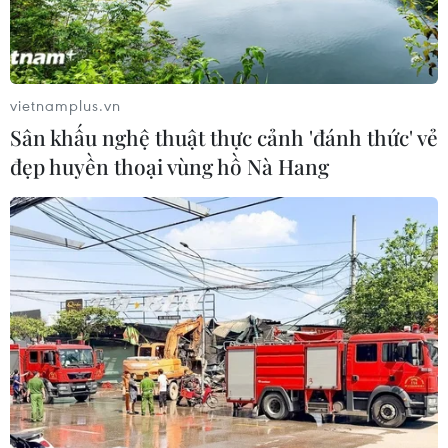
tại Hà Đông, Hà Nội vào chiều nay, 17/11 cho hay vào
thời điểm sự cố xảy ra, nhiều nạn nhân đã bị lửa bao
trùm.
vietnamplus.vn
Sân khấu nghệ thuật thực cảnh 'đánh thức' vẻ
đẹp huyền thoại vùng hồ Nà Hang