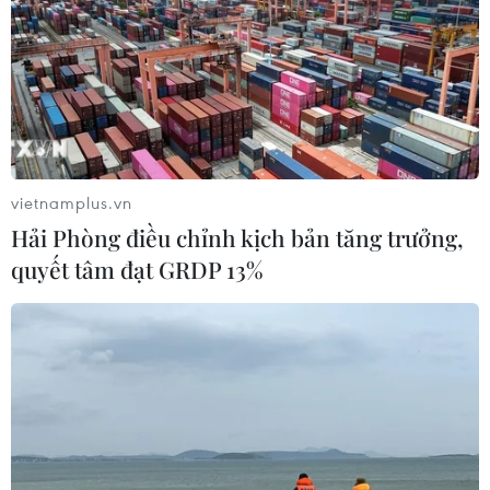
09/08/2026 10:01
Trường đại học sư phạm đầu tiên
công bố điểm chuẩn năm 2026
09/08/2026 09:43
vietnamplus.vn
Hải Phòng điều chỉnh kịch bản tăng trưởng,
Quảng Trị: Mưa lớn gây ngập cục bộ,
quyết tâm đạt GRDP 13%
tiềm ẩn nguy cơ lũ quét, sạt lở đất
09/08/2026 09:37
Điểm chuẩn Trường Đại học
Phenikaa dao động từ 18 đến 27 điểm
09/08/2026 09:23