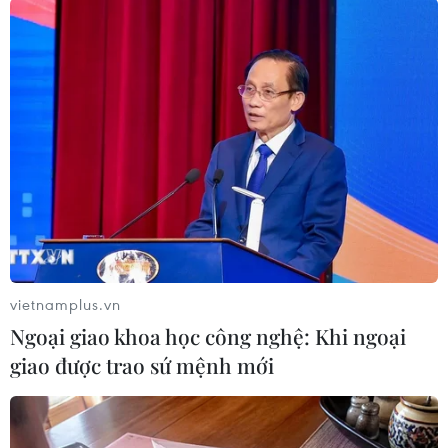
Hà Nội: Nổ bốt điện, hàng trăm hộ dân
mất điện nhiều giờ
15/11/2014 14:52
Vào hồi 11 giờ ngày 15/11, trạm điện Kim Giang 4, quận
Thanh Xuân, Hà Nội đã phát ra hai tiếng nổ rất to, làm
rung cả các nhà xung quanh, nhiều người giật mình
tưởng "bom."
vietnamplus.vn
Ngoại giao khoa học công nghệ: Khi ngoại
giao được trao sứ mệnh mới