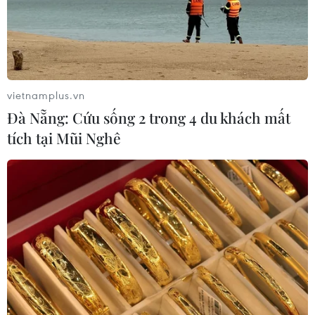
Hơn 40 sáng kiến thanh niên hội tụ
tại Ngày Quốc tế Thanh niên 2026
09/08/2026 09:19
vietnamplus.vn
Đà Nẵng: Cứu sống 2 trong 4 du khách mất
tích tại Mũi Nghê
Đà Nẵng mở rộng tìm kiếm 2 nạn
nhân mất tích sau vụ sóng cuốn ở
Mũi Nghê
09/08/2026 08:59
Ngành nào dẫn đầu số điểm của
Trường Đại học Khoa học Tự nhiên,
Đại học Quốc gia Hà Nội năm 2026?
09/08/2026 08:52