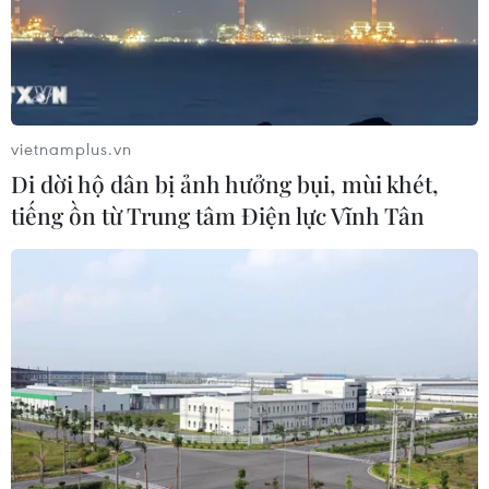
06/08/2026 09:03
Giá vàng tăng phiên thứ tư liên tiếp,
chạm mức cao nhất trong 7 tuần
vietnamplus.vn
06/08/2026 08:36
Di dời hộ dân bị ảnh hưởng bụi, mùi khét,
tiếng ồn từ Trung tâm Điện lực Vĩnh Tân
Xăng dầu trong nước đồng loạt giảm,
E10RON95-III xuống còn 22.324
đồng/lít
06/08/2026 08:07
Cà Mau triển khai đợt cao điểm
chống khai thác IUU
06/08/2026 07:25