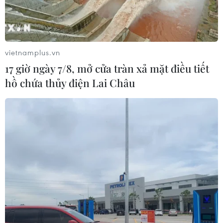
Nam 2014 diễn ra tại Hà Nội từ 19-25/12.
vietnamplus.vn
17 giờ ngày 7/8, mở cửa tràn xả mặt điều tiết
hồ chứa thủy điện Lai Châu
Hàng loạt bộ sưu tập mới ra mắt tại hội
chợ thời trang quốc tế