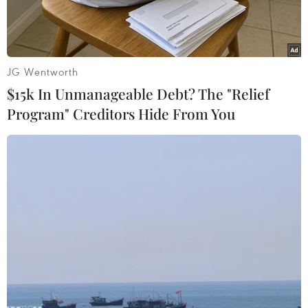
JG Wentworth
$15k In Unmanageable Debt? The "Relief
Program" Creditors Hide From You
Khách tham quan mua hàng tại Hội chợ. (Ảnh: Trần
Việt/TTXVN)
Hội chợ Thời trang Việt Nam 2016 với chủ đề
“Bản sắc Việt-Hội nhập thế giới-Thân thiện môi
trường" đã chính thức khai mạc tối 21/12 tại
Cung Văn hóa Hữu nghị Hà Nội, số 91 đường