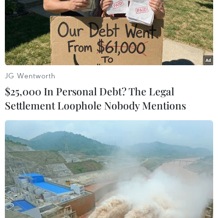
JG Wentworth
$25,000 In Personal Debt? The Legal
Settlement Loophole Nobody Mentions
150 doanh nghiệp tham gia Hội chợ Thời
trang Việt Nam 2014
16/12/2014 11:51
150 doanh nghiệp dệt may, da giày, kim hoàn, mỹ
phẩm và dịch vụ chăm sóc sắc đẹp từ các tỉnh, thành
phố trên cả nước sẽ tham gia Hội chợ Thời trang Việt