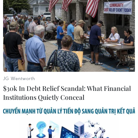
khách đến tham quan, hứa hẹn là điểm đến hấp
dẫn của người đân Thủ đô trong dịp Giáng sinh
và đón chào Năm mới 2017.
Hội chợ diễn ra đến hết ngày 26/12/2016./.
(TTXVN/Vietnam+)
JG Wentworth
$30k In Debt Relief Scandal: What Financial
Institutions Quietly Conceal