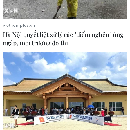
vietnamplus.vn
Hà Nội quyết liệt xử lý các "điểm nghẽn" úng
ngập, môi trường đô thị
TIN CÙNG CHUYÊN MỤC
Nhà đầu tư Anh đề xuất siêu dự án Tổ
hợp cảng biển 18 tỷ USD tại Quảng
Ninh
07/08/2026 08:33
Canh tác biển - động lực mới cho
kinh tế biển Việt Nam
07/08/2026 08:14