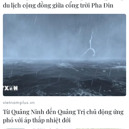
du lịch cộng đồng giữa cổng trời Pha Đin
Hội chợ Thời trang 2015 thu hút khách
ngay từ ngày khai mạc
23/12/2015 02:25
Ngay từ ngày đầu khai mạc Hội chợ Thời trang 2015, rất
đông người tiêu dùng đã háo hức tham gia để lựa chọn
những sản phẩm của các thương hiệu uy tín hàng đầu
trong ngành thời trang Việt.
vietnamplus.vn
Từ Quảng Ninh đến Quảng Trị chủ động ứng
phó với áp thấp nhiệt đới