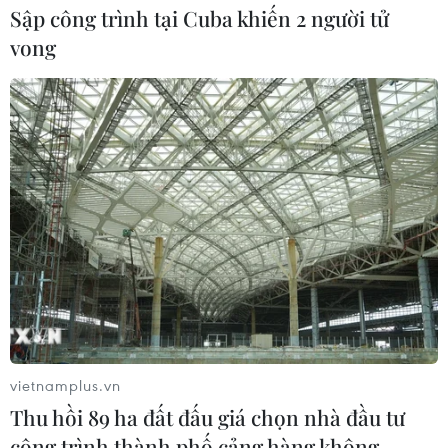
Sập công trình tại Cuba khiến 2 người tử
Tây Ninh thúc đẩy bình dân học vụ
vong
số, tạo động lực phát triển kinh tế số
07/08/2026 07:17
Hàn Quốc đầu tư xây “Thung lũng
K-Vietnam” gắn với hậu duệ dòng họ
Lý
07/08/2026 06:30
Liên kết "ba nhà": Động lực thúc đẩy
đổi mới sáng tạo và nâng cao chất
lượng FDI
vietnamplus.vn
07/08/2026 05:48
Thu hồi 89 ha đất đấu giá chọn nhà đầu tư
công trình thành phố cảng hàng không