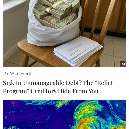
#Nhà Trắng
#Thuế thu nhập
#Thất nghiệp
#Trợ cấp
Mỹ
Theo dõi VietnamPlus
JG Wentworth
$15k In Unmanageable Debt? The "Relief
Program" Creditors Hide From You
TIN CÙNG CHUYÊN MỤC
Tham vọng mở rộng “cây cầu”