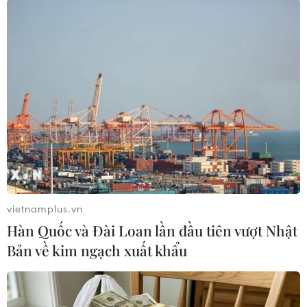
Cho dù Thượng viện Mỹ đã bước vào kỳ nghỉ
đông kéo dài đến đầu tháng 1/2012, cácnghị sỹ
Cộng hòa tại Hạ viện vẫn đòi phải Thượng viện
họp để thương lượng tiếpvề dự luật này./.
(TTXVN/Vietnam+)
vietnamplus.vn
Hàn Quốc và Đài Loan lần đầu tiên vượt Nhật
Bản về kim ngạch xuất khẩu