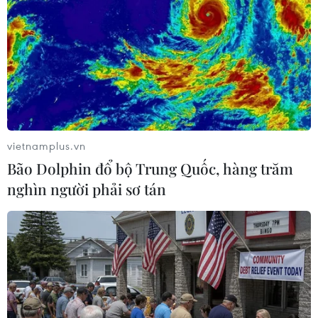
thương mại châu Á - Mỹ Latinh
09/08/2026 15:55
Trung Quốc: Giá tiêu dùng và giá sản
xuất cùng giảm tốc trong tháng
7/2026
vietnamplus.vn
09/08/2026 14:40
Bão Dolphin đổ bộ Trung Quốc, hàng trăm
nghìn người phải sơ tán
Hàn Quốc và Đài Loan lần đầu tiên
vượt Nhật Bản về kim ngạch xuất
khẩu
09/08/2026 14:15
Thêm dư địa dòng tiền cho doanh