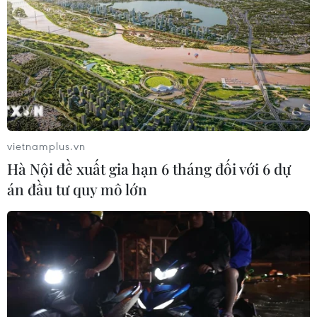
Nội trở thành đô thị toàn cầu
08/08/2026 13:13
Nông sản Việt Nam còn nhiều dư địa
tại thị trường Algeria
08/08/2026 12:55
vietnamplus.vn
Hà Nội đề xuất gia hạn 6 tháng đối với 6 dự
án đầu tư quy mô lớn
Kết luận thanh tra về cơ sở nhà, đất
dôi dư sau sắp xếp tại thành phố Hải
Phòng
08/08/2026 12:53
Động lực mới cho hợp tác thương