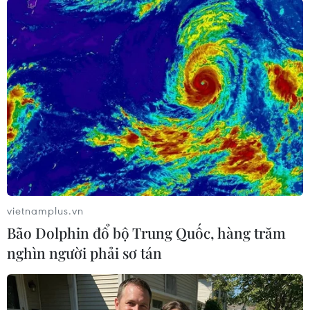
năng./.
(TTXVN/Vietnam+)
vietnamplus.vn
Bão Dolphin đổ bộ Trung Quốc, hàng trăm
nghìn người phải sơ tán
#Lamborghini
#Xe điện
#Xe điện Lamborghini