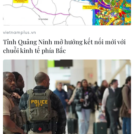
Tây Ban Nha trở thành “cứ điểm” xe
điện Trung Quốc tại châu Âu
24/07/2026 08:06
vietnamplus.vn
Tỉnh Quảng Ninh mở hướng kết nối mới với
Bridgestone Việt Nam giới thiệu
chuỗi kinh tế phía Bắc
dòng lốp hiệu suất cao thế hệ mới
Potenza
24/07/2026 06:46
Hà Nội xây dựng phương án hỗ trợ
người thu nhập thấp đổi xe máy cũ
24/07/2026 06:15
Hãng xe điện Polestar chính thức rút