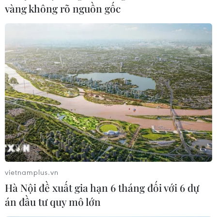
vàng không rõ nguồn gốc
Nỗ lực chuyển đổi xanh của Singapore
gặp khó bởi người đam mê siêu xe
24/03/2023 07:37
Mục tiêu của Singapore đến năm 2030 ngừng mua bán
ôtô sử dụng động cơ đốt trong đã vấp phải sự phản đối
của những người yêu thích siêu xe và có đủ khả năng
tài chính để giữ lại những chiếc xe này.
vietnamplus.vn
Hà Nội đề xuất gia hạn 6 tháng đối với 6 dự
án đầu tư quy mô lớn