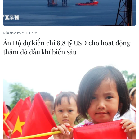
vietnamplus.vn
Ấn Độ dự kiến chi 8,8 tỷ USD cho hoạt động
thăm dò dầu khí biển sâu
Choáng ngợp với dàn siêu xe trăm
tỷ xuất hiện tại dải đất miền Trung
16/09/2022 09:03
Màn roadshow hàng chục mẫu ôtô siêu sang từ các