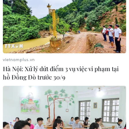
vietnamplus.vn
Hà Nội: Xử lý dứt điểm 3 vụ việc vi phạm tại
hồ Đồng Đò trước 30/9