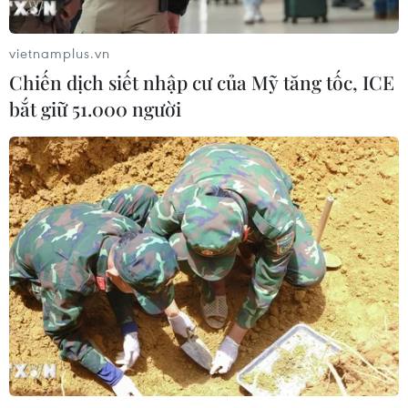
lui khỏi thị trường Mỹ
21/07/2026 04:29
vietnamplus.vn
Chiến dịch siết nhập cư của Mỹ tăng tốc, ICE
bắt giữ 51.000 người
Cố vấn Nhà Trắng cảnh báo BYD gia
tăng sức ép đối với ngành ôtô toàn
cầu
20/07/2026 23:54
Giá xe điện tại Đức giảm xuống tiệm
cận xe xăng
20/07/2026 15:45
Tesla lên kế hoạch mở rộng sản xuất