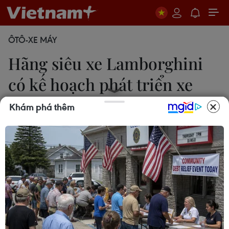
ÔTÔ-XE MÁY
Hãng siêu xe Lamborghini
có kế hoạch phát triển xe
điện
Khám phá thêm
Huy Tiến
26/07/2023 07:35
Giám đốc khu vực châu Á-Thái Bình Dương của
Automobili Lamborghini cho biết, công ty đã phát
triển công nghệ xe điện và các đổi mới khác trong
nhiều năm qua để hỗ trợ các chiến dịch trung hòa