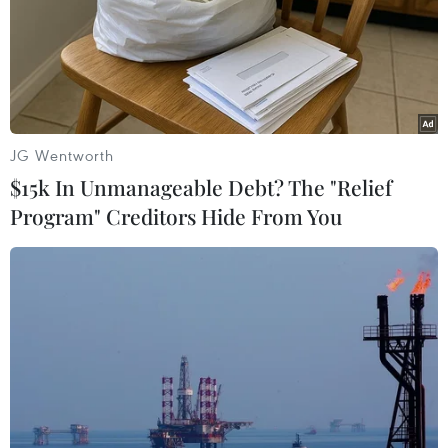
JG Wentworth
$15k In Unmanageable Debt? The "Relief
Program" Creditors Hide From You
Các nhà sản xuất xe sang bùng nổ với "cơn
sốt" xe của giới nhà giàu
30/05/2021 11:05
Các thương hiệu như Lamborghini, Ferrari và Rolls-
Royce đã ghi nhận doanh số bán xe sang kỷ lục. Hiện
châu Âu và Bắc Mỹ vẫn là những thị trường vững chắc
cho các thương hiệu xe cao cấp.