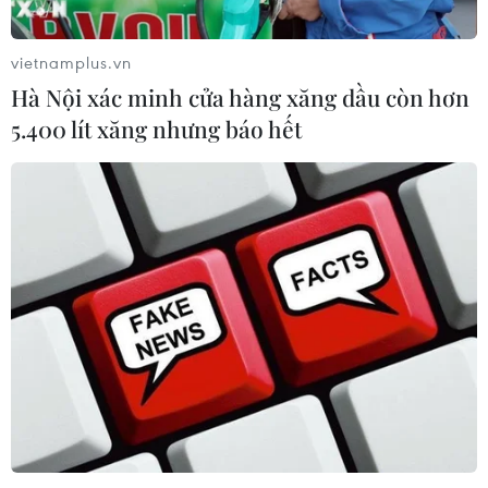
vietnamplus.vn
Hà Nội xác minh cửa hàng xăng dầu còn hơn
TIN CÙNG CHUYÊN MỤC
5.400 lít xăng nhưng báo hết
Xe điện Trung Quốc mở rộng
cuộc đua công nghệ ra Đông Nam Á
08/08/2026 03:00
Hãng BMW bắt đầu sản xuất hàng
loạt mẫu xe thuần điện “thế hệ mới”
07/08/2026 01:52
Các thương hiệu xe cao cấp của Đức