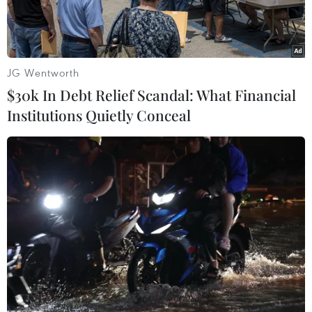
carbon.
JG Wentworth
$30k In Debt Relief Scandal: What Financial
Institutions Quietly Conceal
Ảnh minh họa (Nguồn: AFP)
Công ty Automobili Lamborghini, nhà sản xuất
ôtô thể thao hạng sang của Italy, có kế hoạch sản
xuất xe điện (EV) cho tất cả các mẫu xe của