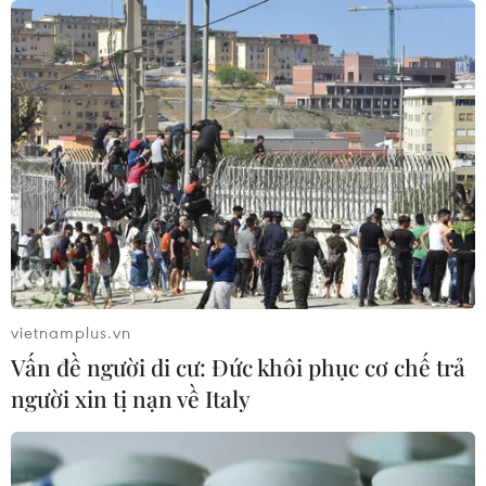
tiếp
30/07/2026 11:20
Các nhà sản xuất ôtô Trung Quốc
đang gây áp lực lên các đối thủ Anh
30/07/2026 03:59
Pin xe điện - lời giải của bài toán
nguồn điện cho AI
30/07/2026 01:35
vietnamplus.vn
Vấn đề người di cư: Đức khôi phục cơ chế trả
người xin tị nạn về Italy
Kia đầu tư 649 triệu USD sản xuất ôtô
điện tại Mexico
29/07/2026 23:45